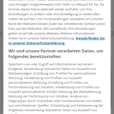
höher sein sollte, und weshalb die Reiseberatung für die
und Anzeigen möglicherweise nicht mehr so relevant für Sie. Sie
Durchimpfungsrate so wichtig ist.
können dieses Menü jederzeit wieder aufrufen, um Ihre
Einstellungen zu ändern oder Ihre Einwilligung zu widerrufen,
24.07.2026
indem Sie auf den Link Voreinstellungen verwalten am unteren
Rand der Webseite klicken [oder das schwebende Symbol unten
links auf der Webseite, falls zutreffend]. Ihre Einstellungen
gelten innerhalb unseres Website. Weitere Informationen
finden Sie in unserer Datenschutzerklärung.
Details finden Sie
in unserer Datenschutzerklärung.
DAS KÖNNTE SIE AUCH INTERESSIEREN
Wir und unsere Partner verarbeiten Daten, um
Folgendes bereitzustellen:
Speichern von oder Zugriff auf Informationen auf einem
Endgerät. Verwendung reduzierter Daten zur Auswahl von
Werbeanzeigen. Erstellung von Profilen für personalisierte
Werbung. Verwendung von Profilen zur Auswahl
personalisierter Werbung. Erstellung von Profilen zur
Personalisierung von Inhalten. Verwendung von Profilen zur
Auswahl personalisierter Inhalte. Messung der Werbeleistung.
Messung der Performance von Inhalten. Analyse von
Zielgruppen durch Statistiken oder Kombinationen von Daten
aus verschiedenen Quellen. Entwicklung und Verbesserung der
Angebote. Verwendung reduzierter Daten zur Auswahl von
Impflücken bei Chronikern