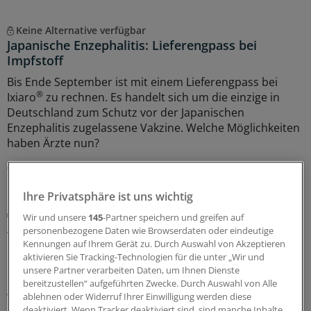
Keine Alternative verfügbar
Japanische Enzephalitis: Lieferengpass bei
Impfstoff
Bis Ende September ist mit einem Lieferengpass bei
®
Ixiaro
zu rechnen. Es handelt sich um die einzige in
Deutschland zum Schutz vor der Japanischen
Enzephalitis zugelassene Vakzine. Welche Möglichkeiten
haben Ärzte nun?
04.08.2026
Ihre Privatsphäre ist uns wichtig
Praxis-Tipps
Wir und unsere
145
-Partner speichern und greifen auf
Ältere Menschen auf Reisen: Weshalb das
personenbezogene Daten wie Browserdaten oder eindeutige
Blutdruckmittel gern mal reduziert werden darf
Kennungen auf Ihrem Gerät zu. Durch Auswahl von Akzeptieren
aktivieren Sie Tracking-Technologien für die unter „Wir und
Im Interview erklärt Tropenmediziner Tomas Jelinek, was
unsere Partner verarbeiten Daten, um Ihnen Dienste
bei Reiseimpfungen für ältere Menschen zu beachten ist,
bereitzustellen“ aufgeführten Zwecke. Durch Auswahl von Alle
warum der Blutdruck im Urlaub lieber ein klein wenig
ablehnen oder Widerruf Ihrer Einwilligung werden diese
deaktiviert. Wenn Tracker deaktiviert sind, sind manche Inhalte