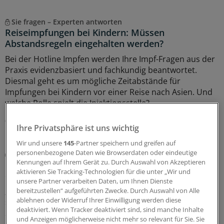
Sie fragen – Experten antworten
Reiseimpfungen bei Kindern: Müssen
Abstandsregeln eingehalten werden?
Bei der Hotline Impfen werden Ihre Impf-Fragen aus der
Praxis evidenzbasiert und fachkundig beantwortet.
Diesmal geht es um mögliche Zeitabstände für
Impfungen bei Kindern vor einer Reise nach Asien. Und
welche Rolle spielt die Injektionsstelle?
07.08.2026
Ihre Privatsphäre ist uns wichtig
Wir und unsere
145
-Partner speichern und greifen auf
personenbezogene Daten wie Browserdaten oder eindeutige
Vergiftungen
Kennungen auf Ihrem Gerät zu. Durch Auswahl von Akzeptieren
Blaualgen in Badeseen: Was für Ärzte rund um
aktivieren Sie Tracking-Technologien für die unter „Wir und
das Thema Cyanobakterien wichtig ist
unsere Partner verarbeiten Daten, um Ihnen Dienste
„Badeverbot wegen Blaualgen“ – diese Warnhinweise
bereitzustellen“ aufgeführten Zwecke. Durch Auswahl von Alle
ablehnen oder Widerruf Ihrer Einwilligung werden diese
sind an einigen deutschen Badeseen zu finden. Welche
deaktiviert. Wenn Tracker deaktiviert sind, sind manche Inhalte
Symptome weisen auf eine Vergiftung mit Cyanotoxinen
und Anzeigen möglicherweise nicht mehr so relevant für Sie. Sie