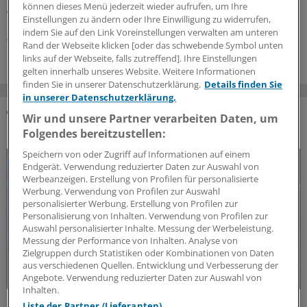
hin? Und wie gehen Ärzte beim Verdacht auf eine
können dieses Menü jederzeit wieder aufrufen, um Ihre
Vergiftung vor?
Einstellungen zu ändern oder Ihre Einwilligung zu widerrufen,
indem Sie auf den Link Voreinstellungen verwalten am unteren
06.08.2026
Rand der Webseite klicken [oder das schwebende Symbol unten
links auf der Webseite, falls zutreffend]. Ihre Einstellungen
gelten innerhalb unseres Website. Weitere Informationen
finden Sie in unserer Datenschutzerklärung.
Details finden Sie
in unserer Datenschutzerklärung.
Wir und unsere Partner verarbeiten Daten, um
DAS KÖNNTE SIE AUCH INTERESSIEREN
Folgendes bereitzustellen:
Speichern von oder Zugriff auf Informationen auf einem
Endgerät. Verwendung reduzierter Daten zur Auswahl von
Werbeanzeigen. Erstellung von Profilen für personalisierte
Werbung. Verwendung von Profilen zur Auswahl
personalisierter Werbung. Erstellung von Profilen zur
Personalisierung von Inhalten. Verwendung von Profilen zur
Auswahl personalisierter Inhalte. Messung der Werbeleistung.
Messung der Performance von Inhalten. Analyse von
Zielgruppen durch Statistiken oder Kombinationen von Daten
aus verschiedenen Quellen. Entwicklung und Verbesserung der
Angebote. Verwendung reduzierter Daten zur Auswahl von
Inhalten.
Forschungs-Update
Liste der Partner (Lieferanten)