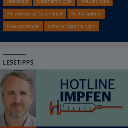
Onkologie
Ophthalmologie
Pneumologie
PolitKompass Gesundheit
Rechtssplitter
Rheumatologie
Seltene Erkrankungen
LESETIPPS