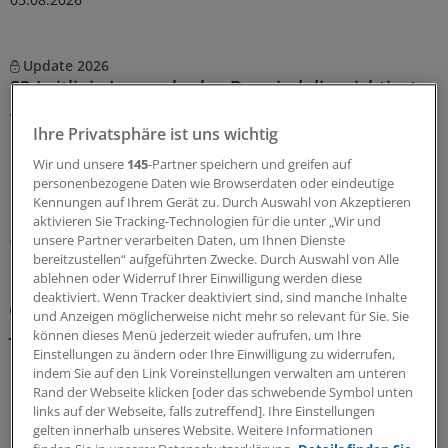
Update 2026
S3-Leitlinie Lungenkrebs: Das sind die wichtigsten
Änderungen
Ihre Privatsphäre ist uns wichtig
Die S3-Leitlinie „Prävention, Diagnostik, Therapie und
Nachsorge des Lungenkarzinoms“ wurde aktualisiert.
Wir und unsere
145
-Partner speichern und greifen auf
Professor Wolfgang Schütte erläutert, was für
personenbezogene Daten wie Browserdaten oder eindeutige
Kennungen auf Ihrem Gerät zu. Durch Auswahl von Akzeptieren
Hausärztinnen und Hausärzte wichtig ist.
aktivieren Sie Tracking-Technologien für die unter „Wir und
unsere Partner verarbeiten Daten, um Ihnen Dienste
05.08.2026
bereitzustellen“ aufgeführten Zwecke. Durch Auswahl von Alle
ablehnen oder Widerruf Ihrer Einwilligung werden diese
deaktiviert. Wenn Tracker deaktiviert sind, sind manche Inhalte
Keine Alternative verfügbar
und Anzeigen möglicherweise nicht mehr so relevant für Sie. Sie
Japanische Enzephalitis: Lieferengpass bei
können dieses Menü jederzeit wieder aufrufen, um Ihre
Impfstoff
Einstellungen zu ändern oder Ihre Einwilligung zu widerrufen,
indem Sie auf den Link Voreinstellungen verwalten am unteren
Bis Ende September ist mit einem Lieferengpass bei
Rand der Webseite klicken [oder das schwebende Symbol unten
®
Ixiaro
zu rechnen. Es handelt sich um die einzige in
links auf der Webseite, falls zutreffend]. Ihre Einstellungen
Deutschland zum Schutz vor der Japanischen
gelten innerhalb unseres Website. Weitere Informationen