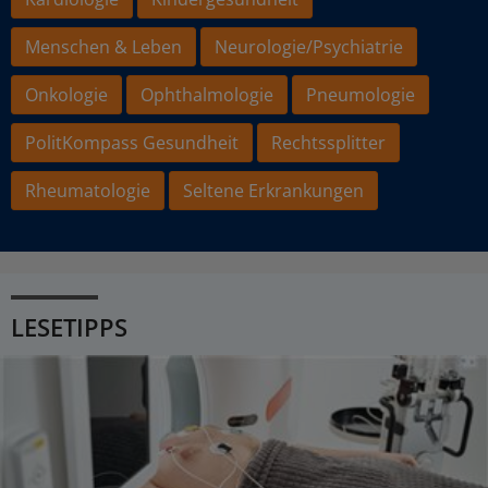
Menschen & Leben
Neurologie/Psychiatrie
Onkologie
Ophthalmologie
Pneumologie
PolitKompass Gesundheit
Rechtssplitter
Rheumatologie
Seltene Erkrankungen
LESETIPPS