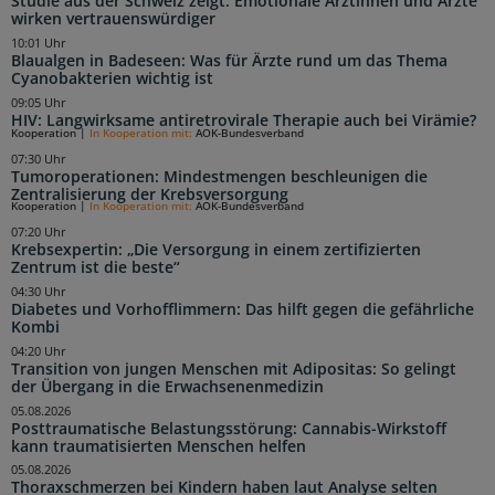
Studie aus der Schweiz zeigt: Emotionale Ärztinnen und Ärzte
wirken vertrauenswürdiger
10:01 Uhr
Blaualgen in Badeseen: Was für Ärzte rund um das Thema
Cyanobakterien wichtig ist
09:05 Uhr
HIV: Langwirksame antiretrovirale Therapie auch bei Virämie?
Kooperation
|
In Kooperation mit:
AOK-Bundesverband
07:30 Uhr
Tumoroperationen: Mindestmengen beschleunigen die
Zentralisierung der Krebsversorgung
Kooperation
|
In Kooperation mit:
AOK-Bundesverband
07:20 Uhr
Krebsexpertin: „Die Versorgung in einem zertifizierten
Zentrum ist die beste“
04:30 Uhr
Diabetes und Vorhofflimmern: Das hilft gegen die gefährliche
Kombi
04:20 Uhr
Transition von jungen Menschen mit Adipositas: So gelingt
der Übergang in die Erwachsenenmedizin
05.08.2026
Posttraumatische Belastungsstörung: Cannabis-Wirkstoff
kann traumatisierten Menschen helfen
05.08.2026
Thoraxschmerzen bei Kindern haben laut Analyse selten