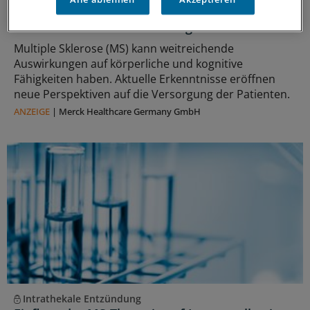
Update Multiple Sklerose: Aktuelle
Erkenntnisse und Entwicklungen
Multiple Sklerose (MS) kann weitreichende
Auswirkungen auf körperliche und kognitive
Fähigkeiten haben. Aktuelle Erkenntnisse eröffnen
neue Perspektiven auf die Versorgung der Patienten.
ANZEIGE
|
Merck Healthcare Germany GmbH
Intrathekale Entzündung