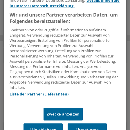
Enzephalitis zugelassene Vakzine. Welche Möglichkeiten
finden Sie in unserer Datenschutzerklärung.
Details finden Sie
haben Ärzte nun?
in unserer Datenschutzerklärung.
Wir und unsere Partner verarbeiten Daten, um
04.08.2026
Folgendes bereitzustellen:
Speichern von oder Zugriff auf Informationen auf einem
Endgerät. Verwendung reduzierter Daten zur Auswahl von
Werbeanzeigen. Erstellung von Profilen für personalisierte
Werbung. Verwendung von Profilen zur Auswahl
personalisierter Werbung. Erstellung von Profilen zur
DAS KÖNNTE SIE AUCH INTERESSIEREN
Personalisierung von Inhalten. Verwendung von Profilen zur
Auswahl personalisierter Inhalte. Messung der Werbeleistung.
Messung der Performance von Inhalten. Analyse von
Zielgruppen durch Statistiken oder Kombinationen von Daten
aus verschiedenen Quellen. Entwicklung und Verbesserung der
Angebote. Verwendung reduzierter Daten zur Auswahl von
Inhalten.
Liste der Partner (Lieferanten)
Zwecke anzeigen
Update MS
Alle ablehnen
Akzeptieren