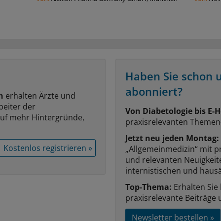
Haben Sie schon 
abonniert?
n
erhalten Ärzte und
beiter der
Von Diabetologie bis E-H
auf mehr Hintergründe,
praxisrelevanten Themen
Jetzt neu jeden Montag:
Kostenlos registrieren »
„Allgemeinmedizin“ mit p
und relevanten Neuigkei
internistischen und hausä
Top-Thema:
Erhalten Sie
praxisrelevante Beiträge 
Newsletter bestellen »