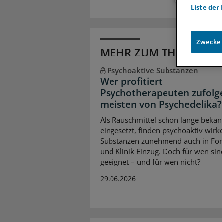
Liste der
Zwecke
MEHR ZUM THEMA
Psychoaktive Substanzen
Wer profitiert
Psychotherapeuten zufolg
meisten von Psychedelika?
Als Rauschmittel schon lange beka
eingesetzt, finden psychoaktiv wir
Substanzen zunehmend auch in Fo
und Klinik Einzug. Doch für wen sin
geeignet – und für wen nicht?
29.06.2026