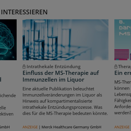
 INTERESSIEREN
Intrathekale Entzündung
Thera
Einfluss der MS-Therapie auf
Ein er
d
Immunzellen im Liquor
MS-Ther
können l
Eine aktuelle Publikation beleuchtet
Lebensqu
Immunzellveränderungen im Liquor als
eichende
Fähigkei
Hinweis auf kompartimentalisierte
d
Anforde
intrathekale Entzündungsprozesse. Was
lle
werden
dies für die MS-Therapie bedeuten könnte.
ektiven
 GmbH
ANZEIGE
|
Merck Healthcare Germany GmbH
ANZEIGE