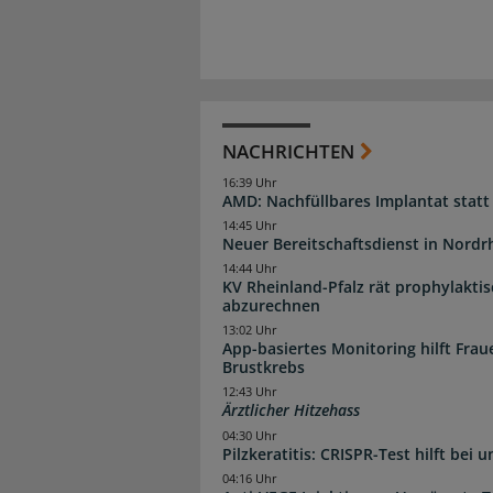
NACHRICHTEN
16:39 Uhr
AMD: Nachfüllbares Implantat statt
14:45 Uhr
Neuer Bereitschaftsdienst in Nordrh
14:44 Uhr
KV Rheinland-Pfalz rät prophylakti
abzurechnen
13:02 Uhr
App-basiertes Monitoring hilft Fra
Brustkrebs
12:43 Uhr
Ärztlicher Hitzehass
04:30 Uhr
Pilzkeratitis: CRISPR-Test hilft bei 
04:16 Uhr