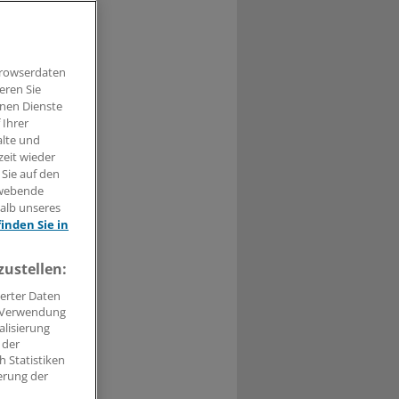
Browserdaten
eren Sie
t haben.
hnen Dienste
 Ihrer
alte und
n »
zeit wieder
 Sie auf den
hwebende
halb unseres
finden Sie in
zustellen:
erter Daten
. Verwendung
alisierung
 der
 Statistiken
erung der