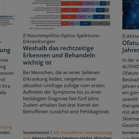
Neuromyelitis-Optica-Spektrum-
Aktiv
Erkrankungen
r
Ofatu
Weshalb das rechtzeitige
kung
Jahres
Erkennen und Behandeln
iner
In der 
wichtig ist
ung
ALITHIO
Bei Menschen, die an einer Seltenen
ression
Ofatum
Erkrankung leiden, vergehen einer
und
Beobach
aktuellen Umfrage zufolge vom ersten
 ihre
Jahren 
Auftreten der Symptome bis zu einer
lle
ein güns
bestätigten Diagnose fast fünf Jahre.
sowohl 
Zudem erhalten fast drei Viertel der
therapi
Betroffenen zunächst eine Fehldiagnose.
mit akt
Skleros
Gesamt
tützung
 GmbH,
Sonderbericht
|
Mit freundlicher Unterstützung
Sonderbe
von:
Alexion Pharma Germany GmbH, München
von:
Nov