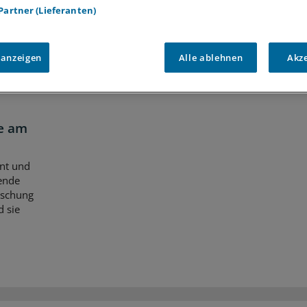
 Partner (Lieferanten)
 anzeigen
Alle ablehnen
Akz
e am
nnt und
kende
rschung
d sie