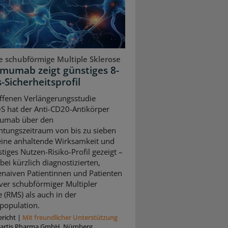
e schubförmige Multiple Sklerose
mumab zeigt günstiges 8-
-Sicherheitsprofil
offenen Verlängerungsstudie
S hat der Anti-CD20-Antikörper
umab über den
tungszeitraum von bis zu sieben
eine anhaltende Wirksamkeit und
tiges Nutzen-Risiko-Profil gezeigt –
bei kürzlich diagnostizierten,
enaiven Patientinnen und Patienten
iver schubförmiger Multipler
e (RMS) als auch in der
population.
richt
|
Mit freundlicher Unterstützung
artis Pharma GmbH, Nürnberg