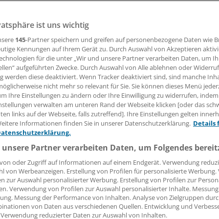
vatsphäre ist uns wichtig
 Leserin, lieber Leser,
nsere
145
-Partner speichern und greifen auf personenbezogene Daten wie 
utige Kennungen auf Ihrem Gerät zu. Durch Auswahl von Akzeptieren aktivi
tändigen Beitrag können Sie lesen, sobald Sie sich eingelogg
echnologien für die unter „Wir und unsere Partner verarbeiten Daten, um I
ellen“ aufgeführten Zwecke. Durch Auswahl von Alle ablehnen oder Widerruf
ng werden diese deaktiviert. Wenn Tracker deaktiviert sind, sind manche Inh
Jetzt anmelden »
Kostenlos registriere
öglicherweise nicht mehr so relevant für Sie. Sie können dieses Menü jeder
um Ihre Einstellungen zu ändern oder Ihre Einwilligung zu widerrufen, indem
 vergessen?
nstellungen verwalten am unteren Rand der Webseite klicken [oder das sc
es Problem beim Login?
en links auf der Webseite, falls zutreffend]. Ihre Einstellungen gelten inner
eitere Informationen finden Sie in unserer Datenschutzerklärung.
Details 
dung ist mit wenigen Klicks erledigt und kostenlos.
Datenschutzerklärung.
teile des kostenlosen Login:
 unsere Partner verarbeiten Daten, um Folgendes bereit
r
Analysen, Hintergründe und Infografiken
von oder Zugriff auf Informationen auf einem Endgerät. Verwendung reduzi
l von Werbeanzeigen. Erstellung von Profilen für personalisierte Werbung
usive
Interviews und Praxis-Tipps
en zur Auswahl personalisierter Werbung. Erstellung von Profilen zur Person
iff auf alle
medizinischen Berichte und Kommentare
en. Verwendung von Profilen zur Auswahl personalisierter Inhalte. Messung
ung. Messung der Performance von Inhalten. Analyse von Zielgruppen durch
Voraussetzungen für den Zugang
inationen von Daten aus verschiedenen Quellen. Entwicklung und Verbess
 Verwendung reduzierter Daten zur Auswahl von Inhalten.