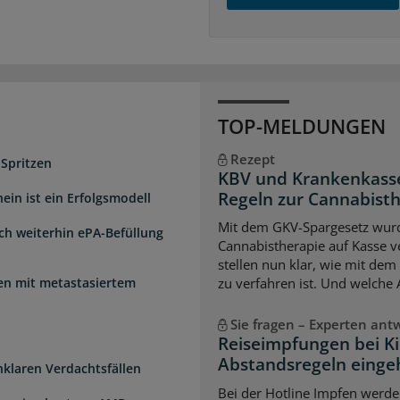
TOP-MELDUNGEN
Rezept
 Spritzen
KBV und Krankenkasse
Regeln zur Cannabist
ein ist ein Erfolgsmodell
Mit dem GKV-Spargesetz wurd
sch weiterhin ePA-Befüllung
Cannabistherapie auf Kasse v
stellen nun klar, wie mit de
uen mit metastasiertem
zu verfahren ist. Und welche
Sie fragen – Experten ant
Reiseimpfungen bei K
Abstandsregeln einge
unklaren Verdachtsfällen
Bei der Hotline Impfen werde