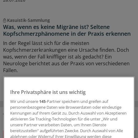
Kasuistik-Sammlung
Was, wenn es keine Migräne ist? Seltene
Kopfschmerzphänomene in der Praxis erkennen
In der Regel lässt sich für die meisten
Kopfschmerzerkrankungen eine Ursache finden. Doch
was, wenn der Fall kniffliger ist als gedacht? Ein
Neurologe berichtet aus der Praxis von verschiedenen
Fällen.
15.06.2026
Ihre Privatsphäre ist uns wichtig
Wir und unsere
145
-Partner speichern und greifen auf
personenbezogene Daten wie Browserdaten oder eindeutige
Kennungen auf Ihrem Gerät zu. Durch Auswahl von Akzeptieren
aktivieren Sie Tracking-Technologien für die unter „Wir und
DAS KÖNNTE SIE AUCH INTERESSIEREN
unsere Partner verarbeiten Daten, um Ihnen Dienste
bereitzustellen“ aufgeführten Zwecke. Durch Auswahl von Alle
ablehnen oder Widerruf Ihrer Einwilligung werden diese