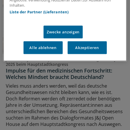
Angebote. Verwendung reduzierter Daten zur Auswahl von
Inhalten.
Liste der Partner (Lieferanten)
Zwecke anzeigen
Alle ablehnen
Akzeptieren
Johnson & Johnson Open House-Veranstaltung am 26. Juni
2025 beim Hauptstadtkongress
Impulse für den medizinischen Fortschritt:
Welches Mindset braucht Deutschland?
Vieles muss anders werden, weil das deutsche
Gesundheitswesen nicht bleiben kann, wie es ist.
Doch Reformen werden oft zerredet oder benötigen
Jahre in der Umsetzung. Repräsentant:innen aus
unterschiedlichen Bereichen des Gesundheitswesens
suchten im Rahmen des Dialogformates J&J Open
House auf dem Hauptstadtkongress nach Auswegen.