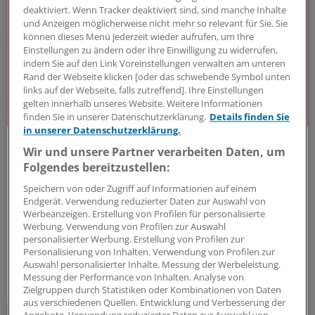
deaktiviert. Wenn Tracker deaktiviert sind, sind manche Inhalte
und Anzeigen möglicherweise nicht mehr so relevant für Sie. Sie
können dieses Menü jederzeit wieder aufrufen, um Ihre
Einstellungen zu ändern oder Ihre Einwilligung zu widerrufen,
indem Sie auf den Link Voreinstellungen verwalten am unteren
Rand der Webseite klicken [oder das schwebende Symbol unten
links auf der Webseite, falls zutreffend]. Ihre Einstellungen
gelten innerhalb unseres Website. Weitere Informationen
finden Sie in unserer Datenschutzerklärung.
Details finden Sie
in unserer Datenschutzerklärung.
J&J Open House
Wir und unsere Partner verarbeiten Daten, um
Der Gesundheitsdialog
Folgendes bereitzustellen:
Expert:innen aus unterschiedlichsten Bereichen des
Speichern von oder Zugriff auf Informationen auf einem
Gesundheitswesens diskutieren – offen, kritisch und
Endgerät. Verwendung reduzierter Daten zur Auswahl von
lösungsorientiert – über die Herausforderungen und
Werbeanzeigen. Erstellung von Profilen für personalisierte
Chancen unseres Gesundheitssystems. Dafür steht
Werbung. Verwendung von Profilen zur Auswahl
das J&J Open House – seit inzwischen 7 Jahren.
personalisierter Werbung. Erstellung von Profilen zur
Personalisierung von Inhalten. Verwendung von Profilen zur
Kooperation
|
In Kooperation mit:
Johnson & Johnson Innovative
Auswahl personalisierter Inhalte. Messung der Werbeleistung.
Medicine (Janssen-Cilag GmbH)
Messung der Performance von Inhalten. Analyse von
Zielgruppen durch Statistiken oder Kombinationen von Daten
aus verschiedenen Quellen. Entwicklung und Verbesserung der