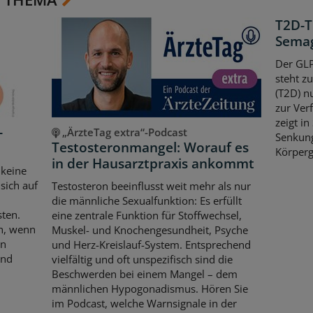
T2D-T
Semag
Der GLP
steht z
(T2D) n
zur Ver
zeigt in
-
„ÄrzteTag extra“-Podcast
Senkun
Testosteronmangel: Worauf es
Körperg
in der Hausarztpraxis ankommt
 keine
sich auf
Testosteron beeinflusst weit mehr als nur
die männliche Sexualfunktion: Es erfüllt
sten.
eine zentrale Funktion für Stoffwechsel,
ch, wenn
Muskel- und Knochengesundheit, Psyche
en
und Herz-Kreislauf-System. Entsprechend
und
vielfältig und oft unspezifisch sind die
Beschwerden bei einem Mangel – dem
männlichen Hypogonadismus. Hören Sie
im Podcast, welche Warnsignale in der