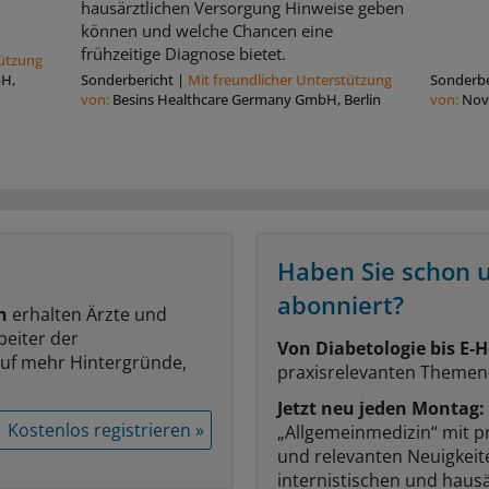
hausärztlichen Versorgung Hinweise geben
können und welche Chancen eine
frühzeitige Diagnose bietet.
tützung
bH,
Sonderbericht
|
Mit freundlicher Unterstützung
Sonderbe
von:
Besins Healthcare Germany GmbH, Berlin
von:
Nov
Haben Sie schon 
abonniert?
n
erhalten Ärzte und
beiter der
Von Diabetologie bis E-H
auf mehr Hintergründe,
praxisrelevanten Themen
Jetzt neu jeden Montag:
Kostenlos registrieren »
„Allgemeinmedizin“ mit p
und relevanten Neuigkei
internistischen und hausä