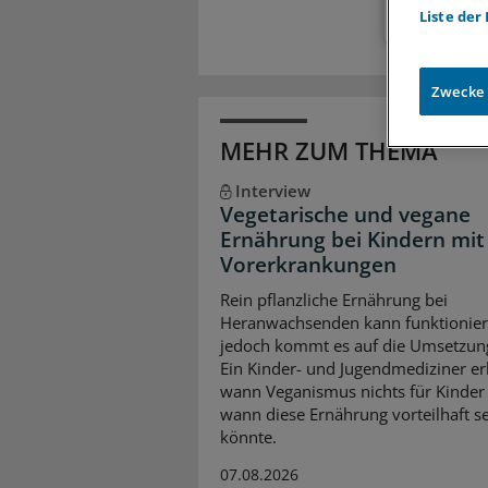
Liste der
Zwecke
MEHR ZUM THEMA
Interview
Vegetarische und vegane
Ernährung bei Kindern mit
Vorerkrankungen
Rein pflanzliche Ernährung bei
Heranwachsenden kann funktionier
jedoch kommt es auf die Umsetzun
Ein Kinder- und Jugendmediziner erk
wann Veganismus nichts für Kinder 
wann diese Ernährung vorteilhaft s
könnte.
07.08.2026