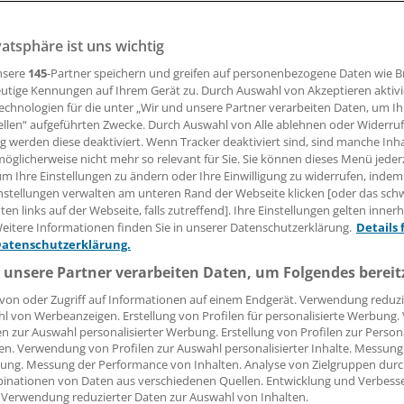
r Sitagliptin: In der Sicherheitsstudie TECOS hatte der D
ss auf die kardiovaskuläre Ereignisrate der Teilnehmer.
vatsphäre ist uns wichtig
nsere
145
-Partner speichern und greifen auf personenbezogene Daten wie 
utige Kennungen auf Ihrem Gerät zu. Durch Auswahl von Akzeptieren aktivi
 Leserin, lieber Leser,
echnologien für die unter „Wir und unsere Partner verarbeiten Daten, um I
ellen“ aufgeführten Zwecke. Durch Auswahl von Alle ablehnen oder Widerruf
tändigen Beitrag können Sie lesen, sobald Sie sich eingelogg
ng werden diese deaktiviert. Wenn Tracker deaktiviert sind, sind manche Inh
öglicherweise nicht mehr so relevant für Sie. Sie können dieses Menü jeder
Jetzt anmelden »
Kostenlos registriere
um Ihre Einstellungen zu ändern oder Ihre Einwilligung zu widerrufen, indem
nstellungen verwalten am unteren Rand der Webseite klicken [oder das sc
en links auf der Webseite, falls zutreffend]. Ihre Einstellungen gelten inner
 vergessen?
eitere Informationen finden Sie in unserer Datenschutzerklärung.
Details 
es Problem beim Login?
Datenschutzerklärung.
dung ist mit wenigen Klicks erledigt und kostenlos.
 unsere Partner verarbeiten Daten, um Folgendes bereit
teile des kostenlosen Login:
von oder Zugriff auf Informationen auf einem Endgerät. Verwendung reduzi
l von Werbeanzeigen. Erstellung von Profilen für personalisierte Werbung
r
Analysen, Hintergründe und Infografiken
en zur Auswahl personalisierter Werbung. Erstellung von Profilen zur Person
usive
Interviews und Praxis-Tipps
en. Verwendung von Profilen zur Auswahl personalisierter Inhalte. Messung
ung. Messung der Performance von Inhalten. Analyse von Zielgruppen durch
iff auf alle
medizinischen Berichte und Kommentare
inationen von Daten aus verschiedenen Quellen. Entwicklung und Verbess
 Verwendung reduzierter Daten zur Auswahl von Inhalten.