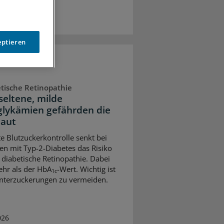
eptieren
tische Retinopathie
seltene, milde
lykämien gefährden die
aut
te Blutzuckerkontrolle senkt bei
n mit Typ-2-Diabetes das Risiko
e diabetische Retinopathie. Dabei
ehr als der HbA
-Wert. Wichtig ist
1c
nterzuckerungen zu vermeiden.
026