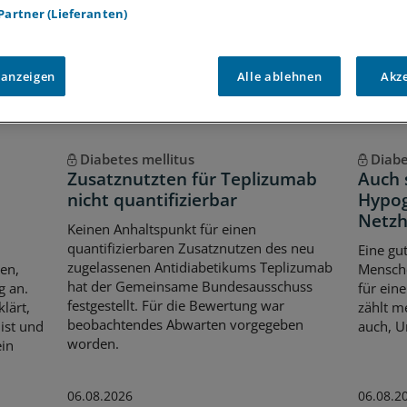
Voraussetzungen für den Zugang
 Partner (Lieferanten)
 anzeigen
Alle ablehnen
Akz
Diabetes mellitus
Diabe
Zusatznutzten für Teplizumab
Auch 
nicht quantifizierbar
Hypog
Netzh
Keinen Anhaltspunkt für einen
quantifizierbaren Zusatznutzen des neu
Eine gu
zugelassenen Antidiabetikums Teplizumab
en,
Mensche
hat der Gemeinsame Bundesausschuss
g an.
für ein
festgestellt. Für die Bewertung war
lärt,
zählt m
beobachtendes Abwarten vorgegeben
ist und
auch, U
worden.
ein
06.08.2026
06.08.2