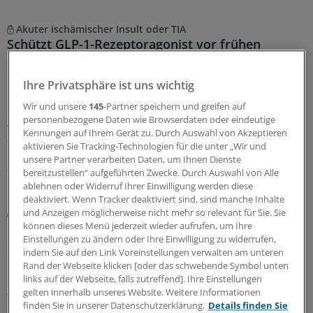
Akuter ischämischer Insult oder TIA
Schützt GLP-1-Rezeptoragonist vor frühen
Schlaganfall-Rezidiven?
Das hohe Rezidivrisiko von Typ-2-Diabetes-Patienten mit
Ihre Privatsphäre ist uns wichtig
leichtem ischämischem Schlaganfall oder TIA kann laut
Wir und unsere
145
-Partner speichern und greifen auf
einer randomisierten Studie durch Liraglutid gesenkt
personenbezogene Daten wie Browserdaten oder eindeutige
werden. Veränderungen in der Sekundärprävention sind
Kennungen auf Ihrem Gerät zu. Durch Auswahl von Akzeptieren
trotzdem erst einmal nicht zu erwarten.
aktivieren Sie Tracking-Technologien für die unter „Wir und
unsere Partner verarbeiten Daten, um Ihnen Dienste
29.06.2026
bereitzustellen“ aufgeführten Zwecke. Durch Auswahl von Alle
ablehnen oder Widerruf Ihrer Einwilligung werden diese
deaktiviert. Wenn Tracker deaktiviert sind, sind manche Inhalte
und Anzeigen möglicherweise nicht mehr so relevant für Sie. Sie
Neurologischer Notfall
können dieses Menü jederzeit wieder aufrufen, um Ihre
Bewusstseinsstörungen: Was sind die ersten
Einstellungen zu ändern oder Ihre Einwilligung zu widerrufen,
Schritte zur richtigen Diagnose?
indem Sie auf den Link Voreinstellungen verwalten am unteren
Ein Patient kommt mit Bewusstseinsstörungen in Ihre
Rand der Webseite klicken [oder das schwebende Symbol unten
links auf der Webseite, falls zutreffend]. Ihre Einstellungen
Praxis: Was aus neurologischer Sicht abzuklären ist,
gelten innerhalb unseres Website. Weitere Informationen
fasst ein Notfallmediziner zusammen – und erinnert an
finden Sie in unserer Datenschutzerklärung.
Details finden Sie
den zweithäufigsten neurologischen Notfall nach dem