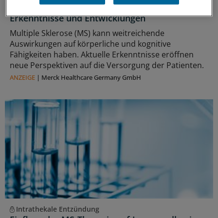
Update Multiple Sklerose: Aktuelle
Erkenntnisse und Entwicklungen
Multiple Sklerose (MS) kann weitreichende
Auswirkungen auf körperliche und kognitive
Fähigkeiten haben. Aktuelle Erkenntnisse eröffnen
neue Perspektiven auf die Versorgung der Patienten.
ANZEIGE
|
Merck Healthcare Germany GmbH
Intrathekale Entzündung