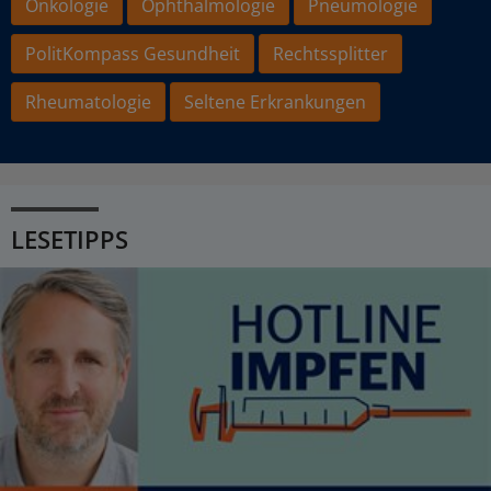
Onkologie
Ophthalmologie
Pneumologie
PolitKompass Gesundheit
Rechtssplitter
Rheumatologie
Seltene Erkrankungen
LESETIPPS