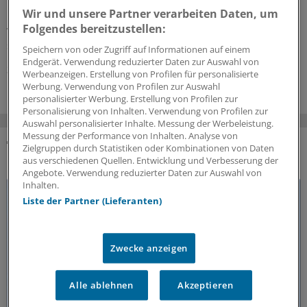
Eine deutsche Studie zeigt den Zusammenhang von
Wir und unsere Partner verarbeiten Daten, um
Infektionswellen und der Gesamtsterblichkeit in den
Folgendes bereitzustellen:
vergangenen 14 Jahren. Welche Empfehlungen lassen
sich daraus ableiten?
Speichern von oder Zugriff auf Informationen auf einem
Endgerät. Verwendung reduzierter Daten zur Auswahl von
31.07.2026
Werbeanzeigen. Erstellung von Profilen für personalisierte
Werbung. Verwendung von Profilen zur Auswahl
personalisierter Werbung. Erstellung von Profilen zur
Personalisierung von Inhalten. Verwendung von Profilen zur
Auswahl personalisierter Inhalte. Messung der Werbeleistung.
Messung der Performance von Inhalten. Analyse von
Zielgruppen durch Statistiken oder Kombinationen von Daten
DAS KÖNNTE SIE AUCH INTERESSIEREN
aus verschiedenen Quellen. Entwicklung und Verbesserung der
Angebote. Verwendung reduzierter Daten zur Auswahl von
Inhalten.
Liste der Partner (Lieferanten)
Zwecke anzeigen
Alle ablehnen
Akzeptieren