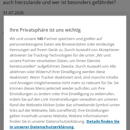
auch hierzulande und wer ist besonders gefährdet?
31.07.2026
Ihre Privatsphäre ist uns wichtig
Effekte der Klimaerwärmung
Hitze plus Waldbrandrauch erhöhen
Wir und unsere
145
-Partner speichern und greifen auf
kardiovaskuläre Mortalität
personenbezogene Daten wie Browserdaten oder eindeutige
Kennungen auf Ihrem Gerät zu. Durch Auswahl von Akzeptieren
Treffen Hitzewellen und starke durch
aktivieren Sie Tracking-Technologien für die unter „Wir und
Landschaftsbrände verursachte Luftverschmutzung
unsere Partner verarbeiten Daten, um Ihnen Dienste
zusammen, steigt die kardiovaskuläre Sterblichkeit
bereitzustellen“ aufgeführten Zwecke. Durch Auswahl von Alle
ablehnen oder Widerruf Ihrer Einwilligung werden diese
deutlich an. Besonders ausgeprägt ist der Effekt bei
deaktiviert. Wenn Tracker deaktiviert sind, sind manche Inhalte
bestimmten Herz-Kreislauf-Erkrankungen.
und Anzeigen möglicherweise nicht mehr so relevant für Sie. Sie
können dieses Menü jederzeit wieder aufrufen, um Ihre
31.07.2026
Einstellungen zu ändern oder Ihre Einwilligung zu widerrufen,
indem Sie auf den Link Voreinstellungen verwalten am unteren
Rand der Webseite klicken [oder das schwebende Symbol unten
Deutsche Studie
links auf der Webseite, falls zutreffend]. Ihre Einstellungen
Wenn Atemwegsinfektionen aufs Herz gehen –
gelten innerhalb unseres Website. Weitere Informationen
was tun?
finden Sie in unserer Datenschutzerklärung.
Details finden Sie
in unserer Datenschutzerklärung.