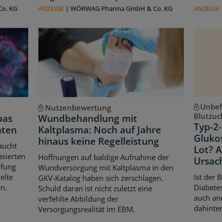
o. KG
ANZEIGE
|
WÖRWAG Pharma GmbH & Co. KG
ANZEIGE
Unbef
Nutzenbewertung
Blutzuc
pas
Wundbehandlung mit
Typ-2-
hten
Kaltplasma: Noch auf Jahre
Gluko
hinaus keine Regelleistung
aucht
Lot? 
asierten
Hoffnungen auf baldige Aufnahme der
Ursac
pfung
Wundversorgung mit Kaltplasma in den
elte
Ist der 
GKV-Katalog haben sich zerschlagen.
n.
Diabetes
Schuld daran ist nicht zuletzt eine
auch an
verfehlte Abbildung der
dahinter
Versorgungsrealität im EBM.