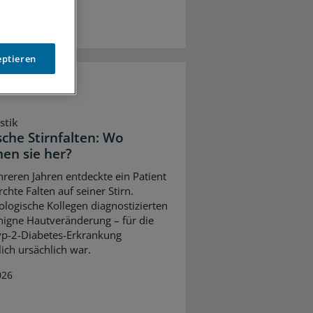
eptieren
stik
sche Stirnfalten: Wo
n sie her?
reren Jahren entdeckte ein Patient
rchte Falten auf seiner Stirn.
logische Kollegen diagnostizierten
nigne Hautveränderung – für die
yp-2-Diabetes-Erkrankung
ch ursächlich war.
026