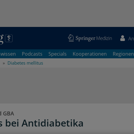
An
swissen
Podcasts
Specials
Kooperationen
Regionen
Diabetes mellitus
d GBA
s bei Antidiabetika