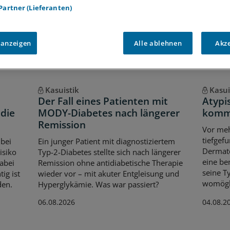
Voraussetzungen für den Zugang
 Partner (Lieferanten)
 anzeigen
Alle ablehnen
Akz
Kasuistik
Kasui
Der Fall eines Patienten mit
Atypi
die
MODY-Diabetes nach längerer
komme
Remission
Vor meh
tiefgefu
 bei
Ein junger Patient mit diagnostiziertem
Dermato
isiko
Typ-2-Diabetes stellte sich nach längerer
eine be
Dabei
Remission ohne antidiabetische Therapie
seine T
ig ist
wieder vor – mit akuter Entgleisung und
womögli
den.
Hyperglykämie. Was war passiert?
06.08.2026
04.08.2