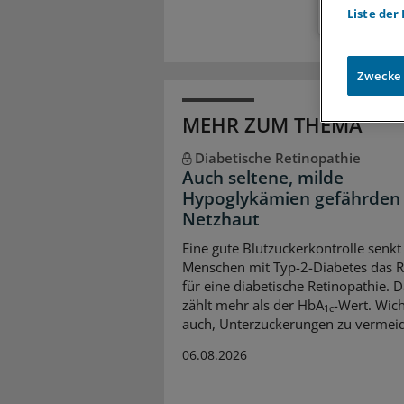
Liste der
Zwecke
MEHR ZUM THEMA
Diabetische Retinopathie
Auch seltene, milde
Hypoglykämien gefährden 
Netzhaut
Eine gute Blutzuckerkontrolle senkt
Menschen mit Typ-2-Diabetes das R
für eine diabetische Retinopathie. 
zählt mehr als der HbA
-Wert. Wicht
1c
auch, Unterzuckerungen zu vermei
06.08.2026