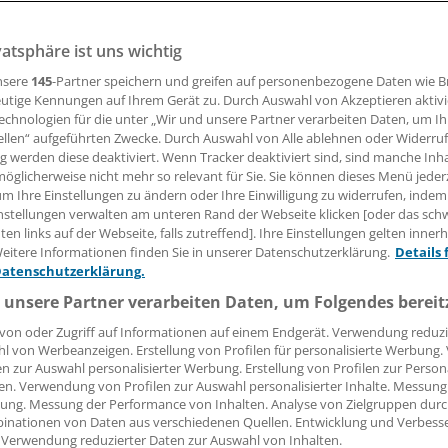
zenbewertung wird Antidiabetika nicht gerecht - zum Nac
vatsphäre ist uns wichtig
nsere
145
-Partner speichern und greifen auf personenbezogene Daten wie 
utige Kennungen auf Ihrem Gerät zu. Durch Auswahl von Akzeptieren aktivi
 Leserin, lieber Leser,
echnologien für die unter „Wir und unsere Partner verarbeiten Daten, um I
ellen“ aufgeführten Zwecke. Durch Auswahl von Alle ablehnen oder Widerruf
tändigen Beitrag können Sie lesen, sobald Sie sich eingelogg
ng werden diese deaktiviert. Wenn Tracker deaktiviert sind, sind manche Inh
öglicherweise nicht mehr so relevant für Sie. Sie können dieses Menü jeder
Jetzt anmelden »
Kostenlos registriere
um Ihre Einstellungen zu ändern oder Ihre Einwilligung zu widerrufen, indem
nstellungen verwalten am unteren Rand der Webseite klicken [oder das sc
en links auf der Webseite, falls zutreffend]. Ihre Einstellungen gelten inner
 vergessen?
eitere Informationen finden Sie in unserer Datenschutzerklärung.
Details 
es Problem beim Login?
Datenschutzerklärung.
dung ist mit wenigen Klicks erledigt und kostenlos.
 unsere Partner verarbeiten Daten, um Folgendes bereit
teile des kostenlosen Login:
von oder Zugriff auf Informationen auf einem Endgerät. Verwendung reduzi
l von Werbeanzeigen. Erstellung von Profilen für personalisierte Werbung
r
Analysen, Hintergründe und Infografiken
en zur Auswahl personalisierter Werbung. Erstellung von Profilen zur Person
usive
Interviews und Praxis-Tipps
en. Verwendung von Profilen zur Auswahl personalisierter Inhalte. Messung
ung. Messung der Performance von Inhalten. Analyse von Zielgruppen durch
iff auf alle
medizinischen Berichte und Kommentare
inationen von Daten aus verschiedenen Quellen. Entwicklung und Verbess
 Verwendung reduzierter Daten zur Auswahl von Inhalten.