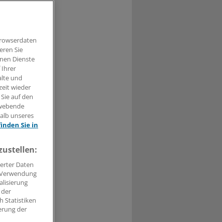
hteil für
Browserdaten
eren Sie
hnen Dienste
 Ihrer
t haben.
alte und
zeit wieder
n »
 Sie auf den
hwebende
halb unseres
finden Sie in
zustellen:
erter Daten
. Verwendung
alisierung
 der
 Statistiken
erung der