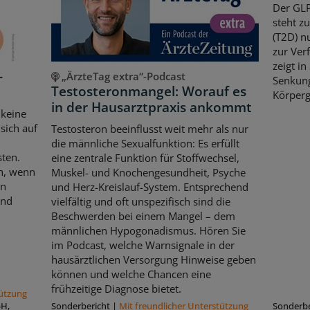
Der GLP
steht z
(T2D) n
zur Ver
zeigt in
-
„ÄrzteTag extra“-Podcast
Senkun
Testosteronmangel: Worauf es
Körperg
in der Hausarztpraxis ankommt
 keine
sich auf
Testosteron beeinflusst weit mehr als nur
die männliche Sexualfunktion: Es erfüllt
sten.
eine zentrale Funktion für Stoffwechsel,
ch, wenn
Muskel- und Knochengesundheit, Psyche
en
und Herz-Kreislauf-System. Entsprechend
und
vielfältig und oft unspezifisch sind die
Beschwerden bei einem Mangel – dem
männlichen Hypogonadismus. Hören Sie
im Podcast, welche Warnsignale in der
hausärztlichen Versorgung Hinweise geben
können und welche Chancen eine
frühzeitige Diagnose bietet.
tützung
bH,
Sonderbericht
|
Mit freundlicher Unterstützung
Sonderbe