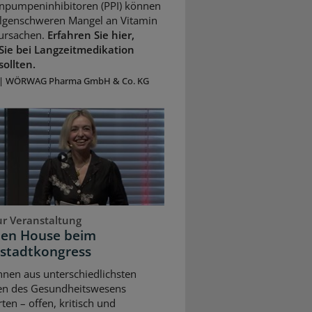
npumpeninhibitoren (PPI) können
olgenschweren Mangel an Vitamin
ursachen.
Erfahren Sie hier,
Sie bei Langzeitmedikation
sollten.
|
WÖRWAG Pharma GmbH & Co. KG
ur Veranstaltung
pen House beim
stadtkongress
nnen aus unterschiedlichsten
en des Gesundheitswesens
rten – offen, kritisch und