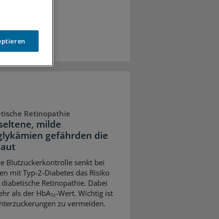
eptieren
tische Retinopathie
seltene, milde
lykämien gefährden die
aut
te Blutzuckerkontrolle senkt bei
n mit Typ-2-Diabetes das Risiko
e diabetische Retinopathie. Dabei
ehr als der HbA
-Wert. Wichtig ist
1c
nterzuckerungen zu vermeiden.