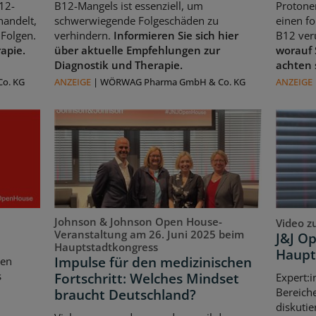
12-
B12-Mangels ist essenziell, um
Protone
handelt,
schwerwiegende Folgeschäden zu
einen f
Folgen.
verhindern.
Informieren Sie sich hier
B12 ver
rapie.
über aktuelle Empfehlungen zur
worauf 
Diagnostik und Therapie.
achten 
o. KG
ANZEIGE
|
WÖRWAG Pharma GmbH & Co. KG
ANZEIGE
Johnson & Johnson Open House-
Video z
Veranstaltung am 26. Juni 2025 beim
J&J O
Hauptstadtkongress
Haupt
Impulse für den medizinischen
ten
s
Fortschritt: Welches Mindset
Expert:i
Bereich
braucht Deutschland?
diskutie