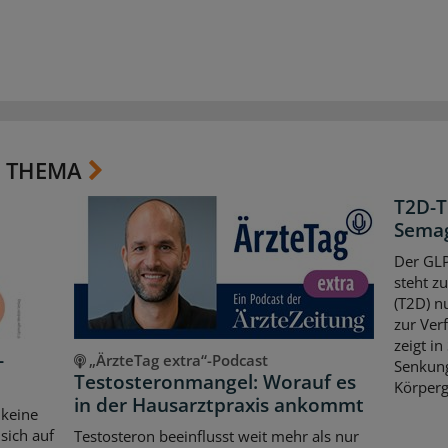
 THEMA
T2D-T
Semag
Der GLP
steht z
(T2D) n
zur Ver
zeigt in
-
„ÄrzteTag extra“-Podcast
Senkun
Testosteronmangel: Worauf es
Körperg
in der Hausarztpraxis ankommt
 keine
sich auf
Testosteron beeinflusst weit mehr als nur