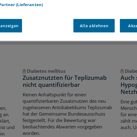
 Partner (Lieferanten)
iff auf alle
medizinischen Berichte und Kommentare
Voraussetzungen für den Zugang
 anzeigen
Alle ablehnen
Akz
Diabetes mellitus
Diabe
Zusatznutzten für Teplizumab
Auch 
nicht quantifizierbar
Hypog
Netzh
Keinen Anhaltspunkt für einen
quantifizierbaren Zusatznutzen des neu
Eine gu
zugelassenen Antidiabetikums Teplizumab
en,
Mensche
hat der Gemeinsame Bundesausschuss
g an.
für ein
festgestellt. Für die Bewertung war
lärt,
zählt m
beobachtendes Abwarten vorgegeben
ist und
auch, U
worden.
ein