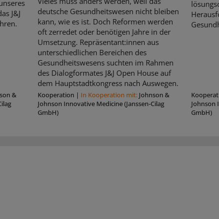
Vieles muss anders werden, weil das
unseres
lösungso
deutsche Gesundheitswesen nicht bleiben
as J&J
Herausf
kann, wie es ist. Doch Reformen werden
hren.
Gesundh
oft zerredet oder benötigen Jahre in der
Umsetzung. Repräsentant:innen aus
unterschiedlichen Bereichen des
Gesundheitswesens suchten im Rahmen
des Dialogformates J&J Open House auf
dem Hauptstadtkongress nach Auswegen.
son &
Kooperation
|
In Kooperation mit:
Johnson &
Kooperat
ilag
Johnson Innovative Medicine (Janssen-Cilag
Johnson I
GmbH)
GmbH)