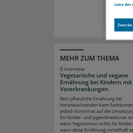
Liste der
Zugr
Zwecke
MEHR ZUM THEMA
Interview
Vegetarische und vegane
Ernährung bei Kindern mit
Vorerkrankungen
Rein pflanzliche Ernährung bei
Heranwachsenden kann funktionier
jedoch kommt es auf die Umsetzun
Ein Kinder- und Jugendmediziner erk
wann Veganismus nichts für Kinder 
wann diese Ernährung vorteilhaft s