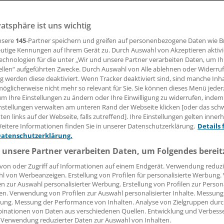
vatsphäre ist uns wichtig
 Diabeteserkrankungen ließen sich verhindern. Die Instrum
orhanden. Notwendig sind ein gezieltes Screening und 10.000
nsere
145
-Partner speichern und greifen auf personenbezogene Daten wie 
utige Kennungen auf Ihrem Gerät zu. Durch Auswahl von Akzeptieren aktivi
echnologien für die unter „Wir und unsere Partner verarbeiten Daten, um I
ellen“ aufgeführten Zwecke. Durch Auswahl von Alle ablehnen oder Widerruf
ng werden diese deaktiviert. Wenn Tracker deaktiviert sind, sind manche Inh
 Leserin, lieber Leser,
öglicherweise nicht mehr so relevant für Sie. Sie können dieses Menü jeder
um Ihre Einstellungen zu ändern oder Ihre Einwilligung zu widerrufen, indem
tändigen Beitrag können Sie lesen, sobald Sie sich eingelogg
nstellungen verwalten am unteren Rand der Webseite klicken [oder das sc
en links auf der Webseite, falls zutreffend]. Ihre Einstellungen gelten inner
Jetzt anmelden »
Kostenlos registriere
eitere Informationen finden Sie in unserer Datenschutzerklärung.
Details 
Datenschutzerklärung.
 vergessen?
 unsere Partner verarbeiten Daten, um Folgendes bereit
es Problem beim Login?
von oder Zugriff auf Informationen auf einem Endgerät. Verwendung reduzi
l von Werbeanzeigen. Erstellung von Profilen für personalisierte Werbung
dung ist mit wenigen Klicks erledigt und kostenlos.
en zur Auswahl personalisierter Werbung. Erstellung von Profilen zur Person
teile des kostenlosen Login:
en. Verwendung von Profilen zur Auswahl personalisierter Inhalte. Messung
ung. Messung der Performance von Inhalten. Analyse von Zielgruppen durch
r
Analysen, Hintergründe und Infografiken
inationen von Daten aus verschiedenen Quellen. Entwicklung und Verbess
 Verwendung reduzierter Daten zur Auswahl von Inhalten.
usive
Interviews und Praxis-Tipps