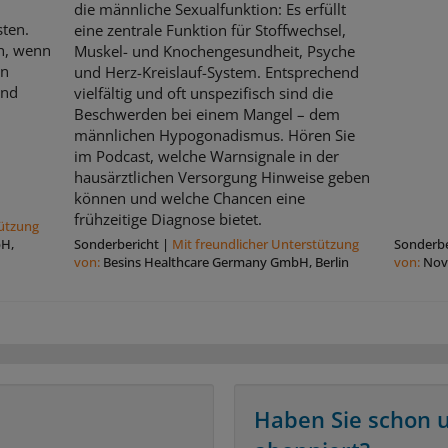
die männliche Sexualfunktion: Es erfüllt
sten.
eine zentrale Funktion für Stoffwechsel,
ch, wenn
Muskel- und Knochengesundheit, Psyche
en
und Herz-Kreislauf-System. Entsprechend
und
vielfältig und oft unspezifisch sind die
Beschwerden bei einem Mangel – dem
männlichen Hypogonadismus. Hören Sie
im Podcast, welche Warnsignale in der
hausärztlichen Versorgung Hinweise geben
können und welche Chancen eine
frühzeitige Diagnose bietet.
tützung
bH,
Sonderbericht
|
Mit freundlicher Unterstützung
Sonderbe
von:
Besins Healthcare Germany GmbH, Berlin
von:
Nov
Haben Sie schon 