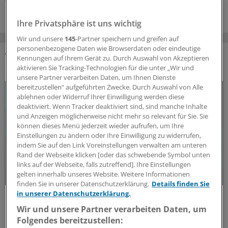
Ihre Privatsphäre ist uns wichtig
Wir und unsere
145
-Partner speichern und greifen auf
personenbezogene Daten wie Browserdaten oder eindeutige
Kennungen auf Ihrem Gerät zu. Durch Auswahl von Akzeptieren
DAS KÖNNTE SIE AUCH INTERESSIEREN
aktivieren Sie Tracking-Technologien für die unter „Wir und
unsere Partner verarbeiten Daten, um Ihnen Dienste
bereitzustellen“ aufgeführten Zwecke. Durch Auswahl von Alle
ablehnen oder Widerruf Ihrer Einwilligung werden diese
deaktiviert. Wenn Tracker deaktiviert sind, sind manche Inhalte
und Anzeigen möglicherweise nicht mehr so relevant für Sie. Sie
können dieses Menü jederzeit wieder aufrufen, um Ihre
Einstellungen zu ändern oder Ihre Einwilligung zu widerrufen,
indem Sie auf den Link Voreinstellungen verwalten am unteren
Rand der Webseite klicken [oder das schwebende Symbol unten
links auf der Webseite, falls zutreffend]. Ihre Einstellungen
gelten innerhalb unseres Website. Weitere Informationen
finden Sie in unserer Datenschutzerklärung.
Details finden Sie
in unserer Datenschutzerklärung.
Update MS
Update Multiple Sklerose: Aktuelle
Wir und unsere Partner verarbeiten Daten, um
Erkenntnisse und Entwicklungen
Folgendes bereitzustellen: