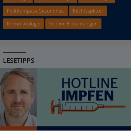
PolitKompass Gesundheit
Rechtssplitter
Rheumatologie
Seltene Erkrankungen
LESETIPPS