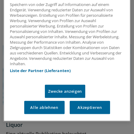
Multiple Sklerose (MS) kann weitreichende
Speichern von oder Zugriff auf Informationen auf einem
Auswirkungen auf körperliche und kognitive
Endgerät. Verwendung reduzierter Daten zur Auswahl von
Werbeanzeigen. Erstellung von Profilen für personalisierte
Fähigkeiten haben. Aktuelle Erkenntnisse eröffnen
Werbung. Verwendung von Profilen zur Auswahl
neue Perspektiven auf die Versorgung der Patienten.
personalisierter Werbung. Erstellung von Profilen zur
ANZEIGE
|
Merck Healthcare Germany GmbH
Personalisierung von Inhalten. Verwendung von Profilen zur
Auswahl personalisierter Inhalte. Messung der Werbeleistung.
Messung der Performance von Inhalten. Analyse von
Zielgruppen durch Statistiken oder Kombinationen von Daten
aus verschiedenen Quellen. Entwicklung und Verbesserung der
Angebote. Verwendung reduzierter Daten zur Auswahl von
Inhalten.
Liste der Partner (Lieferanten)
Zwecke anzeigen
Alle ablehnen
Akzeptieren
Intrathekale Entzündung
Einfluss der MS-Therapie auf Immunzellen im
Liquor
Eine aktuelle Publikation beleuchtet