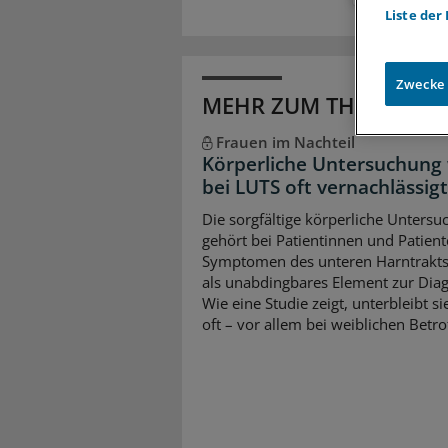
Liste der
Zwecke
MEHR ZUM THEMA
Frauen im Nachteil
Körperliche Untersuchung
bei LUTS oft vernachlässigt
Die sorgfältige körperliche Unters
gehört bei Patientinnen und Patient
Symptomen des unteren Harntrakts
als unabdingbares Element zur Diag
Wie eine Studie zeigt, unterbleibt si
oft – vor allem bei weiblichen Betro