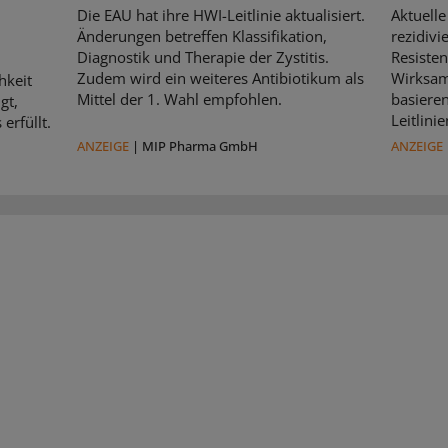
Die EAU hat ihre HWI-Leitlinie aktualisiert.
Aktuelle
Änderungen betreffen Klassifikation,
rezidivi
Diagnostik und Therapie der Zystitis.
Resisten
Zudem wird ein weiteres Antibiotikum als
Wirksam
hkeit
Mittel der 1. Wahl empfohlen.
basiere
gt,
Leitlin
erfüllt.
ANZEIGE
|
MIP Pharma GmbH
ANZEIGE