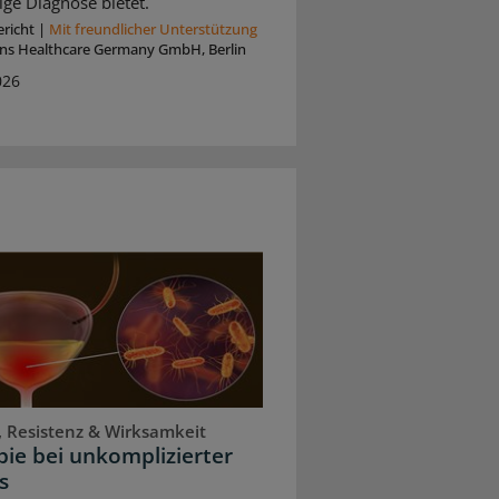
ige Diagnose bietet.
richt
|
Mit freundlicher Unterstützung
ins Healthcare Germany GmbH, Berlin
026
, Resistenz & Wirksamkeit
ie bei unkomplizierter
s