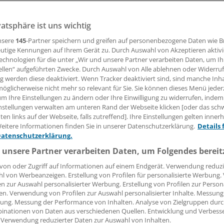
vatsphäre ist uns wichtig
 Leserin, lieber Leser,
nsere
145
-Partner speichern und greifen auf personenbezogene Daten wie 
utige Kennungen auf Ihrem Gerät zu. Durch Auswahl von Akzeptieren aktivi
tändigen Beitrag können Sie lesen, sobald Sie sich eingelogg
echnologien für die unter „Wir und unsere Partner verarbeiten Daten, um I
ellen“ aufgeführten Zwecke. Durch Auswahl von Alle ablehnen oder Widerruf
ng werden diese deaktiviert. Wenn Tracker deaktiviert sind, sind manche Inh
Jetzt anmelden »
Kostenlos registriere
öglicherweise nicht mehr so relevant für Sie. Sie können dieses Menü jeder
um Ihre Einstellungen zu ändern oder Ihre Einwilligung zu widerrufen, indem
 vergessen?
nstellungen verwalten am unteren Rand der Webseite klicken [oder das sc
es Problem beim Login?
en links auf der Webseite, falls zutreffend]. Ihre Einstellungen gelten inner
eitere Informationen finden Sie in unserer Datenschutzerklärung.
Details 
dung ist mit wenigen Klicks erledigt und kostenlos.
Datenschutzerklärung.
teile des kostenlosen Login:
 unsere Partner verarbeiten Daten, um Folgendes bereit
r
Analysen, Hintergründe und Infografiken
von oder Zugriff auf Informationen auf einem Endgerät. Verwendung reduzi
l von Werbeanzeigen. Erstellung von Profilen für personalisierte Werbung
usive
Interviews und Praxis-Tipps
en zur Auswahl personalisierter Werbung. Erstellung von Profilen zur Person
iff auf alle
medizinischen Berichte und Kommentare
en. Verwendung von Profilen zur Auswahl personalisierter Inhalte. Messung
ung. Messung der Performance von Inhalten. Analyse von Zielgruppen durch
Voraussetzungen für den Zugang
inationen von Daten aus verschiedenen Quellen. Entwicklung und Verbess
 Verwendung reduzierter Daten zur Auswahl von Inhalten.