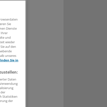
Browserdaten
eren Sie
t haben.
hnen Dienste
 Ihrer
alte und
n »
zeit wieder
 Sie auf den
hwebende
halb unseres
finden Sie in
zustellen:
erter Daten
. Verwendung
alisierung
 der
 Statistiken
erung der