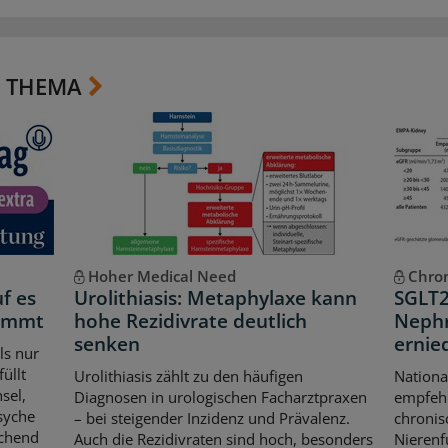
 THEMA
Hoher Medical Need
Chron
f es
Urolithiasis: Metaphylaxe kann
SGLT2
kommt
hohe Rezidivrate deutlich
Nephr
senken
ernie
ls nur
üllt
Urolithiasis zählt zu den häufigen
Nationa
sel,
Diagnosen in urologischen Facharztpraxen
empfehl
syche
– bei steigender Inzidenz und Prävalenz.
chronis
echend
Auch die Rezidivraten sind hoch, besonders
Nierenf