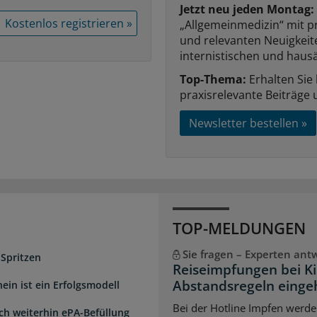
Jetzt neu jeden Montag:
Kostenlos registrieren »
„Allgemeinmedizin“ mit p
und relevanten Neuigkei
internistischen und hausä
Top-Thema:
Erhalten Sie
praxisrelevante Beiträge 
Newsletter bestellen »
TOP-MELDUNGEN
Sie fragen – Experten ant
 Spritzen
Reiseimpfungen bei K
Abstandsregeln einge
ein ist ein Erfolgsmodell
Bei der Hotline Impfen werde
sch weiterhin ePA-Befüllung