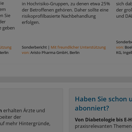
die
in Hochrisiko-Gruppen, zu denen etwa 25%
sich dab
dem
der Betroffenen gehören. Daher sollte eine
der gr
n Sie
risikoprofilbasierte Nachbehandlung
und DA
der
erfolgen.
e geben
Sonderbe
tützung
Sonderbericht
|
Mit freundlicher Unterstützung
von:
Boe
erlin
von:
Aristo Pharma GmbH, Berlin
KG, Inge
Haben Sie schon 
abonniert?
n
erhalten Ärzte und
beiter der
Von Diabetologie bis E-H
auf mehr Hintergründe,
praxisrelevanten Themen