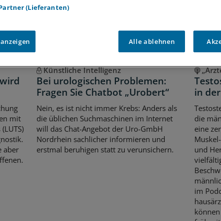
 Partner (Lieferanten)
 anzeigen
Alle ablehnen
Akz
Künstliche Intelligenz
„Ärzt
 wird
Bei urologischen Problemen:
Testo
Fragen Sie Chatbot „Urobert“
in de
uchung
Nein, es ist nicht immer Krebs: Anders als
Testost
en mit
die üblichen Suchmaschinen im Internet
die män
 (LUTS)
will das Chat-Angebot der Uro-GmbH
eine ze
nostik.
Nordrhein sachlicher informieren und
Muskel-
e aber
erstmal beruhigen statt zu verunsichern.
und Her
ffenen.
vielfält
Beschw
männli
im Podc
hausärz
können 