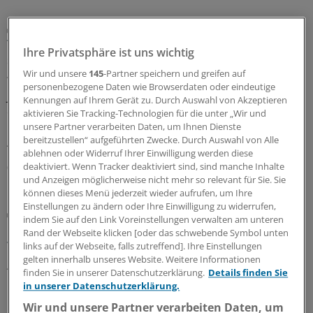
Gefahr meistens überschätzt
Thoraxschmerzen bei Kindern haben laut Analyse
Ihre Privatsphäre ist uns wichtig
selten kardiale Ursachen
Wir und unsere
145
-Partner speichern und greifen auf
Wird der Rettungsdienst gerufen, weil ein Kind oder ein
personenbezogene Daten wie Browserdaten oder eindeutige
Jugendlicher plötzlich unter Thoraxschmerzen leidet, ist
Kennungen auf Ihrem Gerät zu. Durch Auswahl von Akzeptieren
die Ursache meistens gutartig und selten kardialen
aktivieren Sie Tracking-Technologien für die unter „Wir und
Ursprungs. Auffällige Vitalparameter sind jedoch ein
unsere Partner verarbeiten Daten, um Ihnen Dienste
bereitzustellen“ aufgeführten Zwecke. Durch Auswahl von Alle
Alarmzeichen.
ablehnen oder Widerruf Ihrer Einwilligung werden diese
deaktiviert. Wenn Tracker deaktiviert sind, sind manche Inhalte
05.08.2026
und Anzeigen möglicherweise nicht mehr so relevant für Sie. Sie
können dieses Menü jederzeit wieder aufrufen, um Ihre
Einstellungen zu ändern oder Ihre Einwilligung zu widerrufen,
Klug entscheiden
indem Sie auf den Link Voreinstellungen verwalten am unteren
Neue Empfehlung zur Erfassung und Therapie
Rand der Webseite klicken [oder das schwebende Symbol unten
von Mangelernährung bei Tumorerkrankungen
links auf der Webseite, falls zutreffend]. Ihre Einstellungen
gelten innerhalb unseres Website. Weitere Informationen
Ab der Diagnose einer Tumorerkrankung soll der
finden Sie in unserer Datenschutzerklärung.
Details finden Sie
Ernährungsstatus mit validierten Assessment-Tools
in unserer Datenschutzerklärung.
regelmäßig erfasst werden und bei einer
Wir und unsere Partner verarbeiten Daten, um
Mangelernährung eine Ernährungsintervention