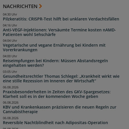
NACHRICHTEN
04:30 Uhr
Pilzkeratitis: CRISPR-Test hilft bei unklaren Verdachtsfällen
04:16 Uhr
Anti-VEGF-Injektionen: Versäumte Termine kosten nAMD-
Patienten wohl Sehschärfe
04:04 Uhr
Vegetarische und vegane Ernährung bei Kindern mit
Vorerkrankungen
04:00 Uhr
Reiseimpfungen bei Kindern: Müssen Abstandsregeln
eingehalten werden?
03:05 Uhr
Gesundheitsrechtler Thomas Schlegel: „Krankheit wirkt wie
eine stille Rezession im Inneren der Wirtschaft“
06.08.2026
Praxisbesonderheiten in Zeiten des GKV-Spargesetzes:
Klarheit soll es in der kommenden Woche geben
06.08.2026
KBV und Krankenkassen präzisieren die neuen Regeln zur
Cannabistherapie
06.08.2026
Reversible Nachtblindheit nach Adipositas-Operation
06.08.2026