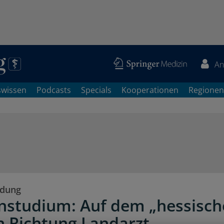
An
swissen
Podcasts
Specials
Kooperationen
Regionen
ldung
nstudium: Auf dem „hessisc
n Richtung Landarzt