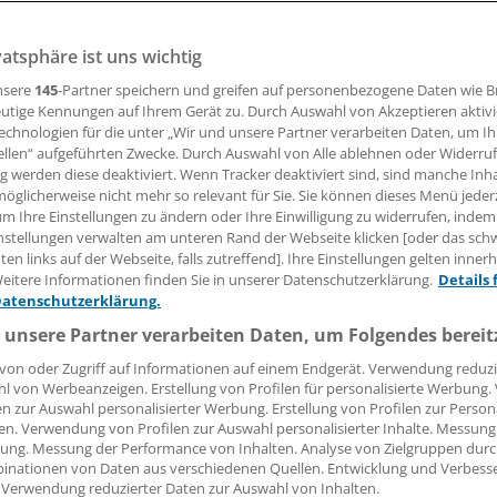
vatsphäre ist uns wichtig
akt sind in Gießen die ersten 58 via Landarztquote Studier
eßen und Marburg begrüßt worden. Professor Ferdinand Ge
nsere
145
-Partner speichern und greifen auf personenbezogene Daten wie 
ne „spannende Reise“.
utige Kennungen auf Ihrem Gerät zu. Durch Auswahl von Akzeptieren aktivi
echnologien für die unter „Wir und unsere Partner verarbeiten Daten, um I
ellen“ aufgeführten Zwecke. Durch Auswahl von Alle ablehnen oder Widerruf
ng werden diese deaktiviert. Wenn Tracker deaktiviert sind, sind manche Inh
 Leserin, lieber Leser,
öglicherweise nicht mehr so relevant für Sie. Sie können dieses Menü jeder
um Ihre Einstellungen zu ändern oder Ihre Einwilligung zu widerrufen, indem
tändigen Beitrag können Sie lesen, sobald Sie sich eingelogg
nstellungen verwalten am unteren Rand der Webseite klicken [oder das sc
en links auf der Webseite, falls zutreffend]. Ihre Einstellungen gelten inner
Jetzt anmelden »
Kostenlos registriere
eitere Informationen finden Sie in unserer Datenschutzerklärung.
Details 
Datenschutzerklärung.
 vergessen?
 unsere Partner verarbeiten Daten, um Folgendes bereit
es Problem beim Login?
von oder Zugriff auf Informationen auf einem Endgerät. Verwendung reduzi
l von Werbeanzeigen. Erstellung von Profilen für personalisierte Werbung
dung ist mit wenigen Klicks erledigt und kostenlos.
en zur Auswahl personalisierter Werbung. Erstellung von Profilen zur Person
teile des kostenlosen Login:
en. Verwendung von Profilen zur Auswahl personalisierter Inhalte. Messung
ung. Messung der Performance von Inhalten. Analyse von Zielgruppen durch
r
Analysen, Hintergründe und Infografiken
inationen von Daten aus verschiedenen Quellen. Entwicklung und Verbess
 Verwendung reduzierter Daten zur Auswahl von Inhalten.
usive
Interviews und Praxis-Tipps