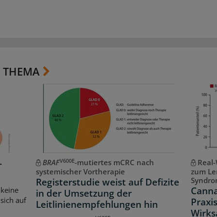
 THEMA
V600E
-
BRAF
-mutiertes mCRC nach
Real-
systemischer Vortherapie
zum Le
Syndr
Registerstudie weist auf Defizite
Canna
 keine
in der Umsetzung der
sich auf
Praxis
Leitlinienempfehlungen hin
Wirks