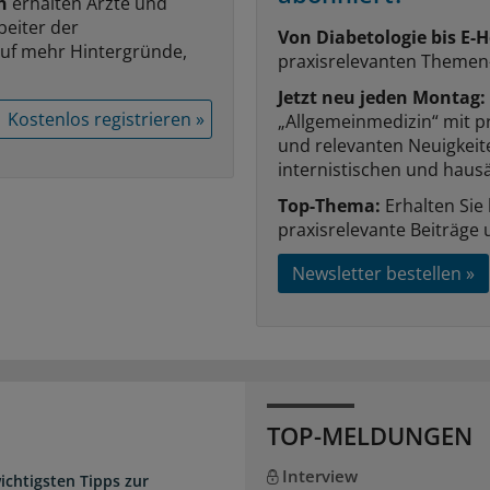
n
erhalten Ärzte und
beiter der
Von Diabetologie bis E-H
auf mehr Hintergründe,
praxisrelevanten Themen
Jetzt neu jeden Montag:
Kostenlos registrieren »
„Allgemeinmedizin“ mit p
und relevanten Neuigkei
internistischen und hausä
Top-Thema:
Erhalten Sie
praxisrelevante Beiträge 
Newsletter bestellen »
TOP-MELDUNGEN
Interview
chtigsten Tipps zur