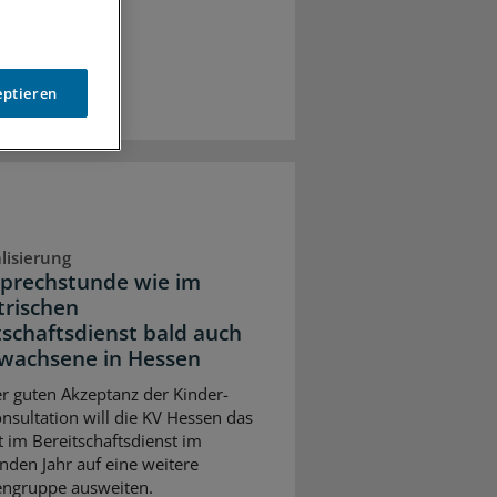
eptieren
alisierung
Sprechstunde wie im
trischen
tschaftsdienst bald auch
rwachsene in Hessen
r guten Akzeptanz der Kinder-
nsultation will die KV Hessen das
 im Bereitschaftsdienst im
en Jahr auf eine weitere
engruppe ausweiten.