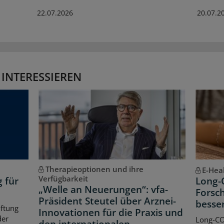
22.07.2026
20.07.2
 INTERESSIEREN
Therapieoptionen und ihre
E-Hea
Verfügbarkeit
g für
Long-
„Welle an Neuerungen“: vfa-
Forsch
Präsident Steutel über Arznei-
besse
iftung
Innovationen für die Praxis und
der
Long-CO
den internationalen