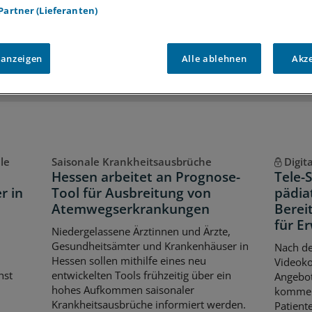
 Partner (Lieferanten)
iff auf alle
medizinischen Berichte und Kommentare
Voraussetzungen für den Zugang
 anzeigen
Alle ablehnen
Akz
le
Saisonale Krankheitsausbrüche
Digit
Hessen arbeitet an Prognose-
Tele-
r in
Tool für Ausbreitung von
pädia
Atemwegserkrankungen
Berei
für E
Niedergelassene Ärztinnen und Ärzte,
Gesundheitsämter und Krankenhäuser in
Nach de
Hessen sollen mithilfe eines neu
Videoko
hst
entwickelten Tools frühzeitig über ein
Angebot
hohes Aufkommen saisonaler
kommend
Krankheitsausbrüche informiert werden.
Patient