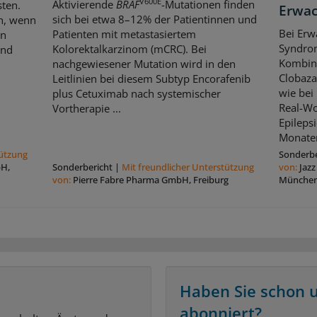
V600E
Aktivierende
BRAF
-Mutationen finden
sten.
Erwa
sich bei etwa 8–12% der Patientinnen und
ch, wenn
Bei Erw
Patienten mit metastasiertem
en
Syndrom
Kolorektalkarzinom (mCRC). Bei
und
Kombina
nachgewiesener Mutation wird in den
Clobaza
Leitlinien bei diesem Subtyp Encorafenib
wie bei
plus Cetuximab nach systemischer
Real-Wo
Vortherapie ...
Epileps
Monaten
tützung
Sonderbe
bH,
Sonderbericht
|
Mit freundlicher Unterstützung
von:
Jaz
von:
Pierre Fabre Pharma GmbH, Freiburg
Münche
Haben Sie schon 
abonniert?