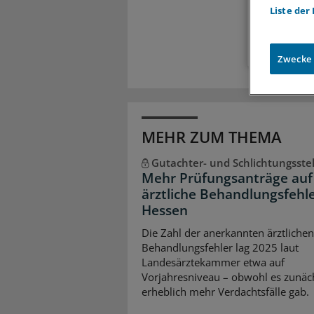
Liste der
Zugr
Zwecke
MEHR ZUM THEMA
Gutachter- und Schlichtungsstel
Mehr Prüfungsanträge auf
ärztliche Behandlungsfehle
Hessen
Die Zahl der anerkannten ärztlichen
Behandlungsfehler lag 2025 laut
Landesärztekammer etwa auf
Vorjahresniveau – obwohl es zunäc
erheblich mehr Verdachtsfälle gab.