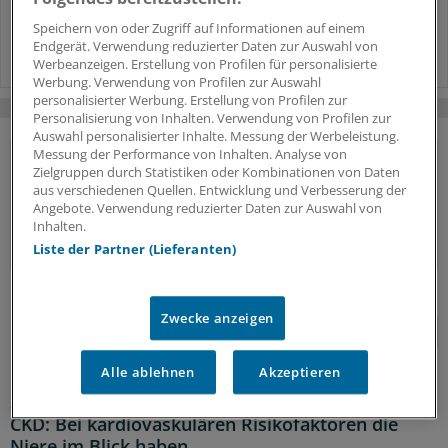
Praxistipps zur Hyponatriämie:
„Trinken nur bei Durst!“
Speichern von oder Zugriff auf Informationen auf einem
Endgerät. Verwendung reduzierter Daten zur Auswahl von
Werbeanzeigen. Erstellung von Profilen für personalisierte
Werbung. Verwendung von Profilen zur Auswahl
personalisierter Werbung. Erstellung von Profilen zur
Personalisierung von Inhalten. Verwendung von Profilen zur
Auswahl personalisierter Inhalte. Messung der Werbeleistung.
Messung der Performance von Inhalten. Analyse von
Zielgruppen durch Statistiken oder Kombinationen von Daten
aus verschiedenen Quellen. Entwicklung und Verbesserung der
Angebote. Verwendung reduzierter Daten zur Auswahl von
Inhalten.
Liste der Partner (Lieferanten)
Zwecke anzeigen
«
1
2
3
4
5
»
Alle ablehnen
Akzeptieren
24.07.2026 |
Vermeidbares Sterberisiko
CKD: Bei kardiovaskulären Risikofaktoren die
Niere im Blick haben