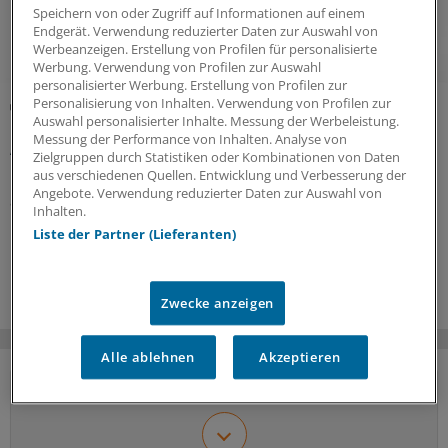
Speichern von oder Zugriff auf Informationen auf einem
Endgerät. Verwendung reduzierter Daten zur Auswahl von
Werbeanzeigen. Erstellung von Profilen für personalisierte
Werbung. Verwendung von Profilen zur Auswahl
personalisierter Werbung. Erstellung von Profilen zur
Personalisierung von Inhalten. Verwendung von Profilen zur
Alkoholsucht
Auswahl personalisierter Inhalte. Messung der Werbeleistung.
Cannabidiol reduziert wohl das Verlangen nach
Messung der Performance von Inhalten. Analyse von
Alkohol
Zielgruppen durch Statistiken oder Kombinationen von Daten
aus verschiedenen Quellen. Entwicklung und Verbesserung der
Cannabidiol (CBD) könnte bei der Therapie
Angebote. Verwendung reduzierter Daten zur Auswahl von
alkoholkranker Personen helfen. In einer kleinen
Inhalten.
randomisierten Studie hatten die Teilnehmer nach CBD-
Liste der Partner (Lieferanten)
Einnahme ein geringeres Verlangen nach Alkohol als die
Kontrollgruppe.
Zwecke anzeigen
Alle ablehnen
Akzeptieren