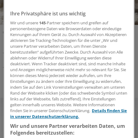
Ihre Privatsphäre ist uns wichtig
Wir und unsere
145
-Partner speichern und greifen auf
personenbezogene Daten wie Browserdaten oder eindeutige
Pflanzenheilkunde
Kennungen auf Ihrem Gerät zu. Durch Auswahl von Akzeptieren
Phytotherapie bei Krebs: Kräuter und Wurzeln
aktivieren Sie Tracking-Technologien für die unter „Wir und
mit Wechselwirkungspotenzial!
unsere Partner verarbeiten Daten, um Ihnen Dienste
bereitzustellen“ aufgeführten Zwecke. Durch Auswahl von Alle
Viele Patienten und Patientinnen in der Onkologie
ablehnen oder Widerruf Ihrer Einwilligung werden diese
möchten ihr Befinden mit pflanzlichen Heilmitteln
deaktiviert. Wenn Tracker deaktiviert sind, sind manche Inhalte
verbessern. Nicht immer verträgt sich das mit der
und Anzeigen möglicherweise nicht mehr so relevant für Sie. Sie
Primärtherapie. Ein Überblick über die wichtigsten
können dieses Menü jederzeit wieder aufrufen, um Ihre
Phytopharmaka.
Einstellungen zu ändern oder Ihre Einwilligung zu widerrufen,
indem Sie auf den Link Voreinstellungen verwalten am unteren
Rand der Webseite klicken [oder das schwebende Symbol unten
links auf der Webseite, falls zutreffend]. Ihre Einstellungen
gelten innerhalb unseres Website. Weitere Informationen
finden Sie in unserer Datenschutzerklärung.
Details finden Sie
in unserer Datenschutzerklärung.
Wir und unsere Partner verarbeiten Daten, um
Folgendes bereitzustellen: