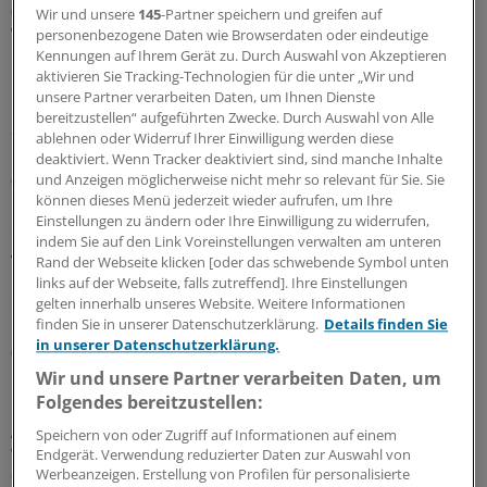
06.08.2026 |
Kolumne „Hörsaalgeflüster“
Wir und unsere
145
-Partner speichern und greifen auf
Wenn Schweigen Leben kostet
personenbezogene Daten wie Browserdaten oder eindeutige
Kennungen auf Ihrem Gerät zu. Durch Auswahl von Akzeptieren
In Deutschland stagniert die Zahl der Organspenden. An die
aktivieren Sie Tracking-Technologien für die unter „Wir und
Einführung einer Widerspruchsregelung traut sich der
unsere Partner verarbeiten Daten, um Ihnen Dienste
Bundestag bisher nicht heran. In den Augen der bvmd führt
bereitzustellen“ aufgeführten Zwecke. Durch Auswahl von Alle
daran kein Weg vorbei.
ablehnen oder Widerruf Ihrer Einwilligung werden diese
deaktiviert. Wenn Tracker deaktiviert sind, sind manche Inhalte
und Anzeigen möglicherweise nicht mehr so relevant für Sie. Sie
03.08.2026 |
Modellstudiengang Humanmedizin
können dieses Menü jederzeit wieder aufrufen, um Ihre
Unimedizin Lausitz: Im Oktober starten die
Einstellungen zu ändern oder Ihre Einwilligung zu widerrufen,
ersten Studenten
indem Sie auf den Link Voreinstellungen verwalten am unteren
Vor fünf Jahren legte eine Expertenkommission ihre
Rand der Webseite klicken [oder das schwebende Symbol unten
Empfehlungen für eine neue Medizinische Universität in
links auf der Webseite, falls zutreffend]. Ihre Einstellungen
Cottbus vor. Bald geht der Studienbetrieb los. Was ist geplant?
gelten innerhalb unseres Website. Weitere Informationen
finden Sie in unserer Datenschutzerklärung.
Details finden Sie
in unserer Datenschutzerklärung.
01.08.2026 |
Konzepte gegen Ärzte- und Nachfolgermangel
Mit dem Blockpraktikum Lust auf den
Wir und unsere Partner verarbeiten Daten, um
Landarztberuf machen
Folgendes bereitzustellen:
Ärztlichen Nachwuchs aufs Land zu ziehen, ist nicht einfach.
Speichern von oder Zugriff auf Informationen auf einem
Was Blockpraktika beitragen können und welche Aufgaben
Endgerät. Verwendung reduzierter Daten zur Auswahl von
Werbeanzeigen. Erstellung von Profilen für personalisierte
dabei auf Praxen zukommen. Kollegen aus Thüringen geben