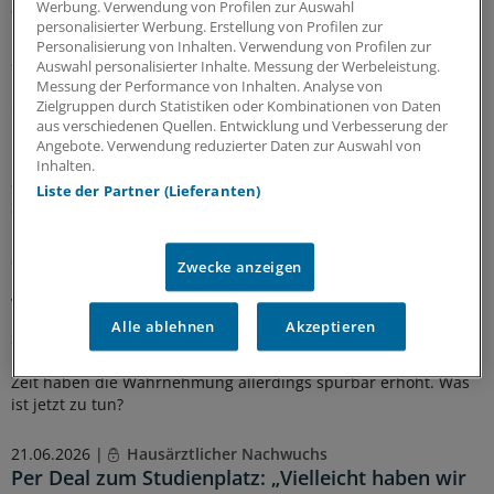
Werbung. Verwendung von Profilen zur Auswahl
einen Einblick.
personalisierter Werbung. Erstellung von Profilen zur
Personalisierung von Inhalten. Verwendung von Profilen zur
20.07.2026 |
Karriere im Gesundheitswesen
Auswahl personalisierter Inhalte. Messung der Werbeleistung.
Nebenberuflich promovieren: So klappt das mit
Messung der Performance von Inhalten. Analyse von
dem Doktortitel aus der Praxis heraus
Zielgruppen durch Statistiken oder Kombinationen von Daten
aus verschiedenen Quellen. Entwicklung und Verbesserung der
Manche Ärztinnen und Ärzten entscheiden sich für eine
Angebote. Verwendung reduzierter Daten zur Auswahl von
Promotion, wenn sie längst im Berufsleben stehen. Was bei
Inhalten.
einer erfolgreichen Dissertation helfen kann und welche
Liste der Partner (Lieferanten)
Stolpersteine es gibt.
26.06.2026 |
Hauptstadtkongress
Zwecke anzeigen
Übergriffiges Verhalten im Gesundheitswesen:
Täter und Struktur gehören in den Fokus
Alle ablehnen
Akzeptieren
Sexuelles Fehlverhalten oder Machtmissbrauch in Klinik und
Praxis sind bekannte Phänomene, Vorkommnisse der jüngsten
Zeit haben die Wahrnehmung allerdings spürbar erhöht. Was
ist jetzt zu tun?
21.06.2026 |
Hausärztlicher Nachwuchs
Per Deal zum Studienplatz: „Vielleicht haben wir