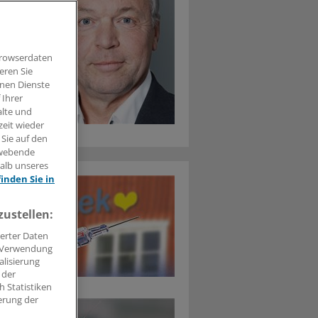
Browserdaten
eren Sie
hnen Dienste
 Ihrer
alte und
zeit wieder
 Sie auf den
hwebende
halb unseres
finden Sie in
zustellen:
erter Daten
. Verwendung
alisierung
 der
 Statistiken
erung der