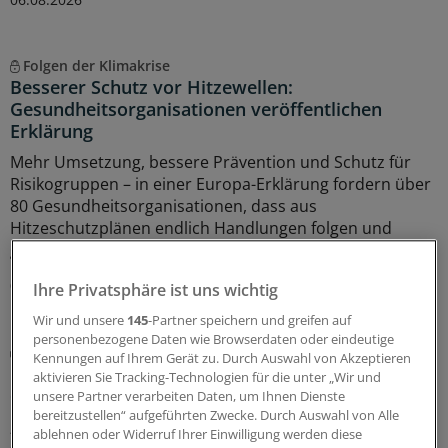
Folgen der Klimakrise
Besserer Schutz vor Hitzewellen:
Gesundheitsorganisationen veröffentlichen
Erklärung
Mehr Umsetzung, bessere Prävention und Schutz für
Risikogruppen – in einer Europa-Erklärung fordern über
80 Gesundheitsorganisationen, dass aus
Hitzeschutzplänen endlich Handlungen folgen und
geben konkrete Tipps.
06.08.2026
Ihre Privatsphäre ist uns wichtig
Wir und unsere
145
-Partner speichern und greifen auf
personenbezogene Daten wie Browserdaten oder eindeutige
Vergiftungen
Kennungen auf Ihrem Gerät zu. Durch Auswahl von Akzeptieren
Blaualgen in Badeseen: Was für Ärzte rund um
aktivieren Sie Tracking-Technologien für die unter „Wir und
das Thema Cyanobakterien wichtig ist
unsere Partner verarbeiten Daten, um Ihnen Dienste
bereitzustellen“ aufgeführten Zwecke. Durch Auswahl von Alle
„Badeverbot wegen Blaualgen“ – diese Warnhinweise
ablehnen oder Widerruf Ihrer Einwilligung werden diese