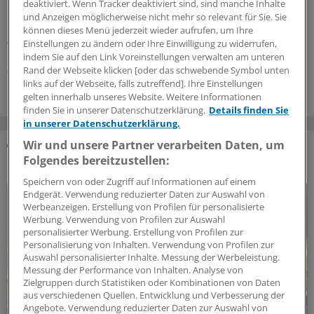
sind an einigen deutschen Badeseen zu finden. Welche
deaktiviert. Wenn Tracker deaktiviert sind, sind manche Inhalte
Symptome weisen auf eine Vergiftung mit Cyanotoxinen
und Anzeigen möglicherweise nicht mehr so relevant für Sie. Sie
hin? Und wie gehen Ärzte beim Verdacht auf eine
können dieses Menü jederzeit wieder aufrufen, um Ihre
Einstellungen zu ändern oder Ihre Einwilligung zu widerrufen,
Vergiftung vor?
indem Sie auf den Link Voreinstellungen verwalten am unteren
Rand der Webseite klicken [oder das schwebende Symbol unten
06.08.2026
links auf der Webseite, falls zutreffend]. Ihre Einstellungen
gelten innerhalb unseres Website. Weitere Informationen
finden Sie in unserer Datenschutzerklärung.
Details finden Sie
in unserer Datenschutzerklärung.
Wir und unsere Partner verarbeiten Daten, um
Folgendes bereitzustellen:
DAS KÖNNTE SIE AUCH INTERESSIEREN
Speichern von oder Zugriff auf Informationen auf einem
Endgerät. Verwendung reduzierter Daten zur Auswahl von
Werbeanzeigen. Erstellung von Profilen für personalisierte
Werbung. Verwendung von Profilen zur Auswahl
personalisierter Werbung. Erstellung von Profilen zur
Personalisierung von Inhalten. Verwendung von Profilen zur
Auswahl personalisierter Inhalte. Messung der Werbeleistung.
Messung der Performance von Inhalten. Analyse von
Zielgruppen durch Statistiken oder Kombinationen von Daten
aus verschiedenen Quellen. Entwicklung und Verbesserung der
Angebote. Verwendung reduzierter Daten zur Auswahl von