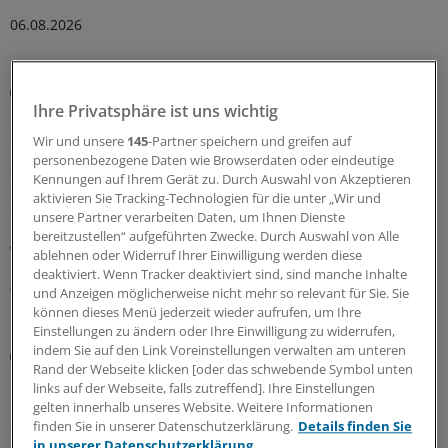
06.08.2026
Vergiftungen
Blaualgen in Badeseen: Was für Ärzte rund um
Ihre Privatsphäre ist uns wichtig
das Thema Cyanobakterien wichtig ist
Wir und unsere
145
-Partner speichern und greifen auf
personenbezogene Daten wie Browserdaten oder eindeutige
„Badeverbot wegen Blaualgen“ – diese Warnhinweise
Kennungen auf Ihrem Gerät zu. Durch Auswahl von Akzeptieren
sind an einigen deutschen Badeseen zu finden. Welche
aktivieren Sie Tracking-Technologien für die unter „Wir und
Symptome weisen auf eine Vergiftung mit Cyanotoxinen
unsere Partner verarbeiten Daten, um Ihnen Dienste
hin? Und wie gehen Ärzte beim Verdacht auf eine
bereitzustellen“ aufgeführten Zwecke. Durch Auswahl von Alle
Vergiftung vor?
ablehnen oder Widerruf Ihrer Einwilligung werden diese
deaktiviert. Wenn Tracker deaktiviert sind, sind manche Inhalte
06.08.2026
und Anzeigen möglicherweise nicht mehr so relevant für Sie. Sie
können dieses Menü jederzeit wieder aufrufen, um Ihre
Einstellungen zu ändern oder Ihre Einwilligung zu widerrufen,
indem Sie auf den Link Voreinstellungen verwalten am unteren
Kolumne „Hörsaalgeflüster“
Rand der Webseite klicken [oder das schwebende Symbol unten
Wenn Schweigen Leben kostet
links auf der Webseite, falls zutreffend]. Ihre Einstellungen
In Deutschland stagniert die Zahl der Organspenden. An
gelten innerhalb unseres Website. Weitere Informationen
finden Sie in unserer Datenschutzerklärung.
Details finden Sie
die Einführung einer Widerspruchsregelung traut sich
in unserer Datenschutzerklärung.