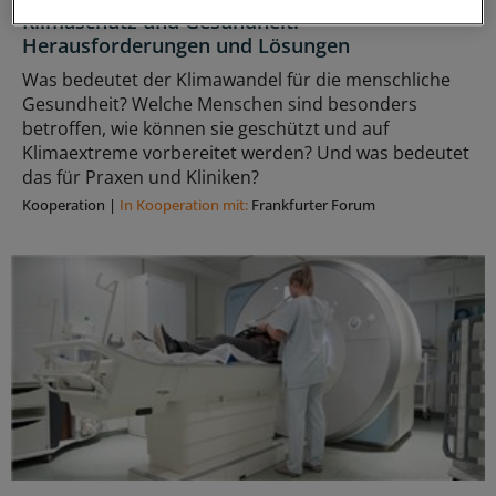
Klimaschutz und Gesundheit:
Herausforderungen und Lösungen
Was bedeutet der Klimawandel für die menschliche
Gesundheit? Welche Menschen sind besonders
betroffen, wie können sie geschützt und auf
Klimaextreme vorbereitet werden? Und was bedeutet
das für Praxen und Kliniken?
Kooperation
|
In Kooperation mit:
Frankfurter Forum