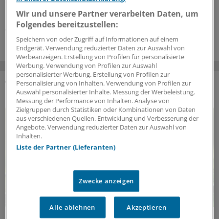
der Bundestag bisher nicht heran. In den Augen der
bvmd führt daran kein Weg vorbei.
Wir und unsere Partner verarbeiten Daten, um
Folgendes bereitzustellen:
06.08.2026
Speichern von oder Zugriff auf Informationen auf einem
Endgerät. Verwendung reduzierter Daten zur Auswahl von
Werbeanzeigen. Erstellung von Profilen für personalisierte
Werbung. Verwendung von Profilen zur Auswahl
personalisierter Werbung. Erstellung von Profilen zur
Personalisierung von Inhalten. Verwendung von Profilen zur
DAS KÖNNTE SIE AUCH INTERESSIEREN
Auswahl personalisierter Inhalte. Messung der Werbeleistung.
Messung der Performance von Inhalten. Analyse von
Zielgruppen durch Statistiken oder Kombinationen von Daten
aus verschiedenen Quellen. Entwicklung und Verbesserung der
Angebote. Verwendung reduzierter Daten zur Auswahl von
Inhalten.
Liste der Partner (Lieferanten)
Zwecke anzeigen
Alle ablehnen
Akzeptieren
Klimawandel und Gesundheitswesen