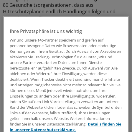
80 Gesundheitsorganisationen, dass aus
Hitzeschutzplänen endlich Handlungen folgen und
geben konkrete Tipps.
06.08.2026
Ihre Privatsphäre ist uns wichtig
Wir und unsere
145
-Partner speichern und greifen auf
personenbezogene Daten wie Browserdaten oder eindeutige
Vergiftungen
Kennungen auf Ihrem Gerät zu. Durch Auswahl von Akzeptieren
Blaualgen in Badeseen: Was für Ärzte rund um
aktivieren Sie Tracking-Technologien für die unter „Wir und
das Thema Cyanobakterien wichtig ist
unsere Partner verarbeiten Daten, um Ihnen Dienste
bereitzustellen“ aufgeführten Zwecke. Durch Auswahl von Alle
„Badeverbot wegen Blaualgen“ – diese Warnhinweise
ablehnen oder Widerruf Ihrer Einwilligung werden diese
sind an einigen deutschen Badeseen zu finden. Welche
deaktiviert. Wenn Tracker deaktiviert sind, sind manche Inhalte
Symptome weisen auf eine Vergiftung mit Cyanotoxinen
und Anzeigen möglicherweise nicht mehr so relevant für Sie. Sie
hin? Und wie gehen Ärzte beim Verdacht auf eine
können dieses Menü jederzeit wieder aufrufen, um Ihre
Vergiftung vor?
Einstellungen zu ändern oder Ihre Einwilligung zu widerrufen,
indem Sie auf den Link Voreinstellungen verwalten am unteren
06.08.2026
Rand der Webseite klicken [oder das schwebende Symbol unten
links auf der Webseite, falls zutreffend]. Ihre Einstellungen
gelten innerhalb unseres Website. Weitere Informationen
finden Sie in unserer Datenschutzerklärung.
Details finden Sie
Kolumne „Hörsaalgeflüster“
in unserer Datenschutzerklärung.
Wenn Schweigen Leben kostet