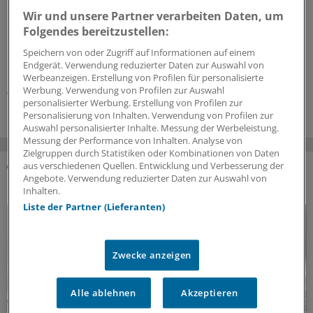
Wir und unsere Partner verarbeiten Daten, um
In Deutschland stagniert die Zahl der Organspenden. An
Folgendes bereitzustellen:
die Einführung einer Widerspruchsregelung traut sich
der Bundestag bisher nicht heran. In den Augen der
Speichern von oder Zugriff auf Informationen auf einem
Endgerät. Verwendung reduzierter Daten zur Auswahl von
bvmd führt daran kein Weg vorbei.
Werbeanzeigen. Erstellung von Profilen für personalisierte
Werbung. Verwendung von Profilen zur Auswahl
06.08.2026
personalisierter Werbung. Erstellung von Profilen zur
Personalisierung von Inhalten. Verwendung von Profilen zur
Auswahl personalisierter Inhalte. Messung der Werbeleistung.
Messung der Performance von Inhalten. Analyse von
Zielgruppen durch Statistiken oder Kombinationen von Daten
aus verschiedenen Quellen. Entwicklung und Verbesserung der
Angebote. Verwendung reduzierter Daten zur Auswahl von
DAS KÖNNTE SIE AUCH INTERESSIEREN
Inhalten.
Liste der Partner (Lieferanten)
Zwecke anzeigen
Alle ablehnen
Akzeptieren