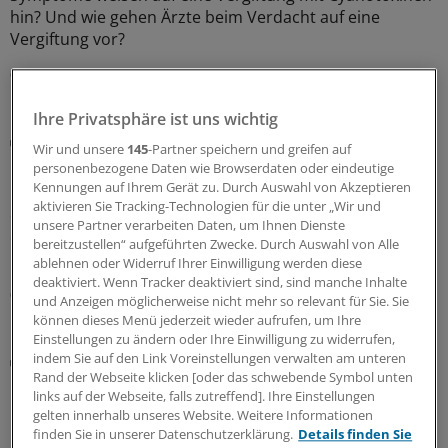
hin? Und wie gehen Ärzte beim Verdacht auf eine
Vergiftung vor?
06.08.2026
Ihre Privatsphäre ist uns wichtig
Kolumne „Hörsaalgeflüster“
Wir und unsere
145
-Partner speichern und greifen auf
Wenn Schweigen Leben kostet
personenbezogene Daten wie Browserdaten oder eindeutige
Kennungen auf Ihrem Gerät zu. Durch Auswahl von Akzeptieren
In Deutschland stagniert die Zahl der Organspenden. An
aktivieren Sie Tracking-Technologien für die unter „Wir und
die Einführung einer Widerspruchsregelung traut sich
unsere Partner verarbeiten Daten, um Ihnen Dienste
der Bundestag bisher nicht heran. In den Augen der
bereitzustellen“ aufgeführten Zwecke. Durch Auswahl von Alle
bvmd führt daran kein Weg vorbei.
ablehnen oder Widerruf Ihrer Einwilligung werden diese
deaktiviert. Wenn Tracker deaktiviert sind, sind manche Inhalte
06.08.2026
und Anzeigen möglicherweise nicht mehr so relevant für Sie. Sie
können dieses Menü jederzeit wieder aufrufen, um Ihre
Einstellungen zu ändern oder Ihre Einwilligung zu widerrufen,
indem Sie auf den Link Voreinstellungen verwalten am unteren
Start-up
Rand der Webseite klicken [oder das schwebende Symbol unten
Kryokonservierung: Der Traum vom ewigen
links auf der Webseite, falls zutreffend]. Ihre Einstellungen
Leben
gelten innerhalb unseres Website. Weitere Informationen
Langlebigkeitsforscher Emil Kendziorra hat ein Start-up
finden Sie in unserer Datenschutzerklärung.
Details finden Sie