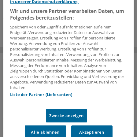
in unserer Datenschutzerklärung.
gegründet, das Menschen nach dem Tod
kryokonserviert. Kritik an seinem Projekt ist der Arzt
Wir und unsere Partner verarbeiten Daten, um
gewohnt – lässt sich aber nicht beirren.
Folgendes bereitzustellen:
31.07.2026
Speichern von oder Zugriff auf Informationen auf einem
Endgerät. Verwendung reduzierter Daten zur Auswahl von
Werbeanzeigen. Erstellung von Profilen für personalisierte
Werbung. Verwendung von Profilen zur Auswahl
personalisierter Werbung. Erstellung von Profilen zur
Personalisierung von Inhalten. Verwendung von Profilen zur
Auswahl personalisierter Inhalte. Messung der Werbeleistung.
Messung der Performance von Inhalten. Analyse von
DAS KÖNNTE SIE AUCH INTERESSIEREN
Zielgruppen durch Statistiken oder Kombinationen von Daten
aus verschiedenen Quellen. Entwicklung und Verbesserung der
Angebote. Verwendung reduzierter Daten zur Auswahl von
Inhalten.
Liste der Partner (Lieferanten)
Zwecke anzeigen
Alle ablehnen
Akzeptieren