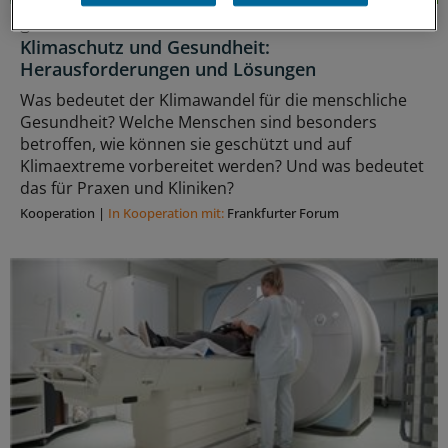
Klimawandel und Gesundheitswesen
Klimaschutz und Gesundheit:
Herausforderungen und Lösungen
Was bedeutet der Klimawandel für die menschliche
Gesundheit? Welche Menschen sind besonders
betroffen, wie können sie geschützt und auf
Klimaextreme vorbereitet werden? Und was bedeutet
das für Praxen und Kliniken?
Kooperation
|
In Kooperation mit:
Frankfurter Forum