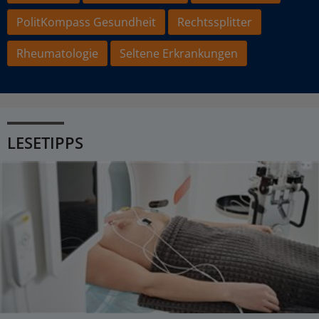
PolitKompass Gesundheit
Rechtssplitter
Rheumatologie
Seltene Erkrankungen
LESETIPPS