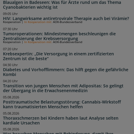
Blaualgen in Badeseen: Was für Ärzte rund um das Thema
Cyanobakterien wichtig ist
09:05 Uhr
HIV: Langwirksame antiretrovirale Therapie auch bei Virämie?
Kooperation
|
In Kooperation mit:
AOK-Bundesverband
07:30 Uhr
Tumoroperationen: Mindestmengen beschleunigen die
Zentralisierung der Krebsversorgung
Kooperation
|
In Kooperation mit:
AOK-Bundesverband
07:20 Uhr
Krebsexpertin: „Die Versorgung in einem zertifizierten
Zentrum ist die beste“
04:30 Uhr
Diabetes und Vorhofflimmern: Das hilft gegen die gefährliche
Kombi
04:20 Uhr
Transition von jungen Menschen mit Adipositas: So gelingt
der Übergang in die Erwachsenenmedizin
05.08.2026
Posttraumatische Belastungsstörung: Cannabis-Wirkstoff
kann traumatisierten Menschen helfen
05.08.2026
Thoraxschmerzen bei Kindern haben laut Analyse selten
kardiale Ursachen
05.08.2026