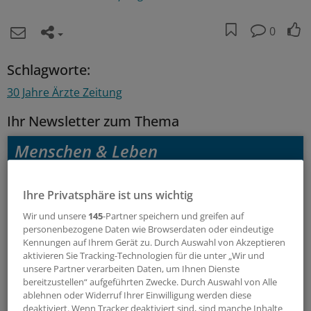
0
Schlagworte:
30 Jahre Ärzte Zeitung
Ihr Newsletter zum Thema
Menschen & Leben
Außergewöhnliche Menschen, beeindruckende
Ihre Privatsphäre ist uns wichtig
Persönlichkeiten und Kolleginnen und Kollegen, die etwas
Neues wagen: In diesem Newsletter erzählen wir
Wir und unsere
145
-Partner speichern und greifen auf
Geschichten aus dem (Arbeits-)Leben.
personenbezogene Daten wie Browserdaten oder eindeutige
Kennungen auf Ihrem Gerät zu. Durch Auswahl von Akzeptieren
aktivieren Sie Tracking-Technologien für die unter „Wir und
vier Mal im Jahr (Mittwoch)
unsere Partner verarbeiten Daten, um Ihnen Dienste
bereitzustellen“ aufgeführten Zwecke. Durch Auswahl von Alle
ablehnen oder Widerruf Ihrer Einwilligung werden diese
Zum Abonnieren bitte anmelden
deaktiviert. Wenn Tracker deaktiviert sind, sind manche Inhalte