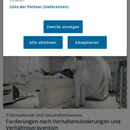
Inhalten.
Was bedeutet der Klimawandel für die menschliche
Liste der Partner (Lieferanten)
Gesundheit? Welche Menschen sind besonders
betroffen, wie können sie geschützt und auf
Klimaextreme vorbereitet werden? Und was bedeutet
Zwecke anzeigen
das für Praxen und Kliniken?
Kooperation
|
In Kooperation mit:
Frankfurter Forum
Alle ablehnen
Akzeptieren
Klimawandel und Gesundheitswesen
Forderungen nach Verhaltensänderungen und
Verhältnisprävention