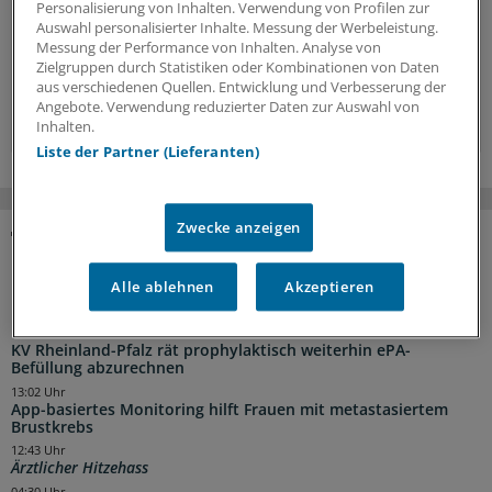
Personalisierung von Inhalten. Verwendung von Profilen zur
Hintergründe, Interviews und Praxis-Tipps.
Auswahl personalisierter Inhalte. Messung der Werbeleistung.
Messung der Performance von Inhalten. Analyse von
Jetzt anmelden »
Zielgruppen durch Statistiken oder Kombinationen von Daten
aus verschiedenen Quellen. Entwicklung und Verbesserung der
Angebote. Verwendung reduzierter Daten zur Auswahl von
Kostenlos registrieren »
Inhalten.
Liste der Partner (Lieferanten)
Zwecke anzeigen
NACHRICHTEN
Alle ablehnen
Akzeptieren
14:45 Uhr
Neuer Bereitschaftsdienst in Nordrhein ist ein Erfolgsmodell
14:44 Uhr
KV Rheinland-Pfalz rät prophylaktisch weiterhin ePA-
Befüllung abzurechnen
13:02 Uhr
App-basiertes Monitoring hilft Frauen mit metastasiertem
Brustkrebs
12:43 Uhr
Ärztlicher Hitzehass