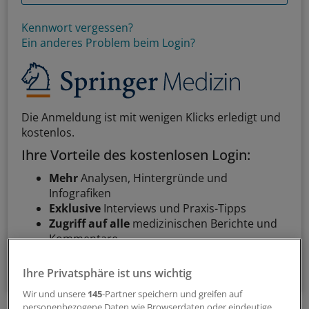
Kennwort vergessen?
Ein anderes Problem beim Login?
Die Anmeldung ist mit wenigen Klicks erledigt und
kostenlos.
Ihre Vorteile des kostenlosen Login:
Mehr
Analysen, Hintergründe und
Infografiken
Exklusive
Interviews und Praxis-Tipps
Zugriff auf alle
medizinischen Berichte und
Kommentare
Voraussetzungen für den Zugang
Ihre Privatsphäre ist uns wichtig
Wir und unsere
145
-Partner speichern und greifen auf
personenbezogene Daten wie Browserdaten oder eindeutige