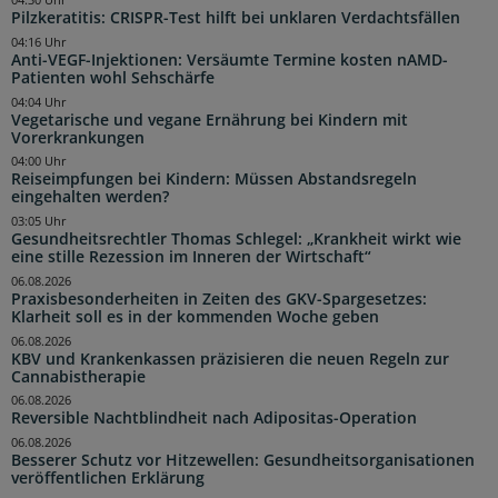
04:30 Uhr
Pilzkeratitis: CRISPR-Test hilft bei unklaren Verdachtsfällen
04:16 Uhr
Anti-VEGF-Injektionen: Versäumte Termine kosten nAMD-
Patienten wohl Sehschärfe
04:04 Uhr
Vegetarische und vegane Ernährung bei Kindern mit
Vorerkrankungen
04:00 Uhr
Reiseimpfungen bei Kindern: Müssen Abstandsregeln
eingehalten werden?
03:05 Uhr
Gesundheitsrechtler Thomas Schlegel: „Krankheit wirkt wie
eine stille Rezession im Inneren der Wirtschaft“
06.08.2026
Praxisbesonderheiten in Zeiten des GKV-Spargesetzes:
Klarheit soll es in der kommenden Woche geben
06.08.2026
KBV und Krankenkassen präzisieren die neuen Regeln zur
Cannabistherapie
06.08.2026
Reversible Nachtblindheit nach Adipositas-Operation
06.08.2026
Besserer Schutz vor Hitzewellen: Gesundheitsorganisationen
veröffentlichen Erklärung