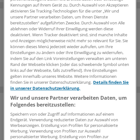
Kennungen auf Ihrem Gerät zu. Durch Auswahl von Akzeptieren
aktivieren Sie Tracking-Technologien für die unter „Wir und
unsere Partner verarbeiten Daten, um Ihnen Dienste
bereitzustellen“ aufgeführten Zwecke. Durch Auswahl von Alle
ablehnen oder Widerruf Ihrer Einwilligung werden diese
deaktiviert. Wenn Tracker deaktiviert sind, sind manche Inhalte
und Anzeigen möglicherweise nicht mehr so relevant für Sie. Sie
können dieses Menü jederzeit wieder aufrufen, um Ihre
Einstellungen zu ändern oder Ihre Einwilligung zu widerrufen,
indem Sie auf den Link Voreinstellungen verwalten am unteren
Rand der Webseite klicken [oder das schwebende Symbol unten
links auf der Webseite, falls zutreffend]. Ihre Einstellungen
gelten innerhalb unseres Website. Weitere Informationen
finden Sie in unserer Datenschutzerklärung.
Details finden Sie
in unserer Datenschutzerklärung.
Wir und unsere Partner verarbeiten Daten, um
Folgendes bereitzustellen:
Vorteile des Logins
Speichern von oder Zugriff auf Informationen auf einem
Endgerät. Verwendung reduzierter Daten zur Auswahl von
Über unser
kostenloses Login
erhalten Ärzte und
Werbeanzeigen. Erstellung von Profilen für personalisierte
Ärztinnen sowie andere Mitarbeiter der
Werbung. Verwendung von Profilen zur Auswahl
Gesundheitsbranche Zugriff auf mehr
personalisierter Werbung. Erstellung von Profilen zur