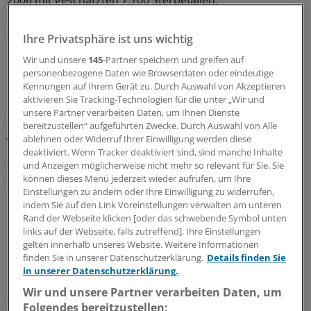
Zu überdurchschnittlich vielen hitzebedingten
Ihre Privatsphäre ist uns wichtig
Krankenhausbehandlungen und Todesfällen kommt es
Wir und unsere
145
-Partner speichern und greifen auf
hierzulande häufig in Jahren mit vielen sogenannten
personenbezogene Daten wie Browserdaten oder eindeutige
Hitzetagen mit Temperaturen von 30 Grad Celsius oder
Kennungen auf Ihrem Gerät zu. Durch Auswahl von Akzeptieren
mehr. So lag die Zahl der im Krankenhaus behandelten
aktivieren Sie Tracking-Technologien für die unter „Wir und
unsere Partner verarbeiten Daten, um Ihnen Dienste
Schäden durch Hitze und Sonnenlicht beispielsweise im
bereitzustellen“ aufgeführten Zwecke. Durch Auswahl von Alle
Jahr 2015 mit gut 2.300 Fällen 72 % über dem
ablehnen oder Widerruf Ihrer Einwilligung werden diese
Durchschnitt der Jahre 2004 bis 2024. Im selben Jahr
deaktiviert. Wenn Tracker deaktiviert sind, sind manche Inhalte
waren 60 Todesfälle auf Hitze oder Sonnenlicht
und Anzeigen möglicherweise nicht mehr so relevant für Sie. Sie
können dieses Menü jederzeit wieder aufrufen, um Ihre
zurückzuführen – knapp dreimal so viele wie im
Einstellungen zu ändern oder Ihre Einwilligung zu widerrufen,
Durchschnitt der Jahre 2004 bis 2024.
(eb)
indem Sie auf den Link Voreinstellungen verwalten am unteren
Rand der Webseite klicken [oder das schwebende Symbol unten
links auf der Webseite, falls zutreffend]. Ihre Einstellungen
0
gelten innerhalb unseres Website. Weitere Informationen
finden Sie in unserer Datenschutzerklärung.
Details finden Sie
in unserer Datenschutzerklärung.
Schlagworte:
Wir und unsere Partner verarbeiten Daten, um
Klima
Klinik-Management
National
Folgendes bereitzustellen: