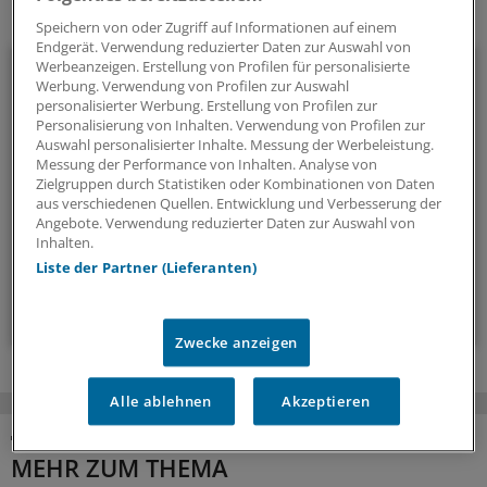
Ihr Newsletter zum Thema
Speichern von oder Zugriff auf Informationen auf einem
Endgerät. Verwendung reduzierter Daten zur Auswahl von
Menschen & Leben
Werbeanzeigen. Erstellung von Profilen für personalisierte
Werbung. Verwendung von Profilen zur Auswahl
personalisierter Werbung. Erstellung von Profilen zur
Außergewöhnliche Menschen, beeindruckende
Personalisierung von Inhalten. Verwendung von Profilen zur
Persönlichkeiten und Kolleginnen und Kollegen, die etwas
Auswahl personalisierter Inhalte. Messung der Werbeleistung.
Messung der Performance von Inhalten. Analyse von
Neues wagen: In diesem Newsletter erzählen wir
Zielgruppen durch Statistiken oder Kombinationen von Daten
Geschichten aus dem (Arbeits-)Leben.
aus verschiedenen Quellen. Entwicklung und Verbesserung der
Angebote. Verwendung reduzierter Daten zur Auswahl von
Inhalten.
vier Mal im Jahr (Mittwoch)
Liste der Partner (Lieferanten)
Zum Abonnieren bitte anmelden
Zwecke anzeigen
Alle ablehnen
Akzeptieren
MEHR ZUM THEMA