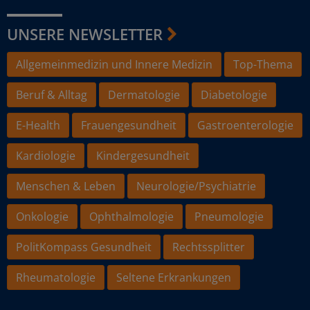
UNSERE NEWSLETTER
Allgemeinmedizin und Innere Medizin
Top-Thema
Beruf & Alltag
Dermatologie
Diabetologie
E-Health
Frauengesundheit
Gastroenterologie
Kardiologie
Kindergesundheit
Menschen & Leben
Neurologie/Psychiatrie
Onkologie
Ophthalmologie
Pneumologie
PolitKompass Gesundheit
Rechtssplitter
Rheumatologie
Seltene Erkrankungen