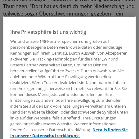
Thüringen. "Dort hat es deutlich mehr Niederschlag und
teilweise sogar Überschwemmungen gegeben – ein
Paradies für Mücken", sagt die Wissenschaftlerin.
Ihre Privatsphäre ist uns wichtig
Bis zum Ende der Fußball-WM Mitte Juli müssten
Wir und unsere
145
-Partner speichern und greifen auf
Sportfreunde mit dem Mücken-Ansturm auf jeden Fall
personenbezogene Daten wie Browserdaten oder eindeutige
noch leben – genau wie alle anderen, die ihre Freizeit bei
Kennungen auf Ihrem Gerät zu. Durch Auswahl von Akzeptieren
schönem Wetter gerne draußen verbringen, etwa beim
aktivieren Sie Tracking-Technologien für die unter „Wir und
unsere Partner verarbeiten Daten, um Ihnen Dienste
Grillen, in Open-Air-Kinos oder beim Baden am See.
bereitzustellen“ aufgeführten Zwecke. Durch Auswahl von Alle
ablehnen oder Widerruf Ihrer Einwilligung werden diese
Prognose nur schwer möglich
deaktiviert. Wenn Tracker deaktiviert sind, sind manche Inhalte
und Anzeigen möglicherweise nicht mehr so relevant für Sie. Sie
Wie sich die Population danach entwickelt, lasse sich
können dieses Menü jederzeit wieder aufrufen, um Ihre
Einstellungen zu ändern oder Ihre Einwilligung zu widerrufen,
noch nicht prognostizieren. "Weiter als die
indem Sie auf den Link Voreinstellungen verwalten am unteren
Meteorologen können wir auch nicht vorausschauen.
Rand der Webseite klicken [oder das schwebende Symbol unten
Bleibt der Sommer warm und feucht, begünstigt das das
links auf der Webseite, falls zutreffend]. Ihre Einstellungen
Schlüpfen weiterer Exemplare. Das müssen wir
gelten innerhalb unseres Website. Weitere Informationen
finden Sie in unserer Datenschutzerklärung.
Details finden Sie
abwarten", erklärt Walther.
in unserer Datenschutzerklärung.