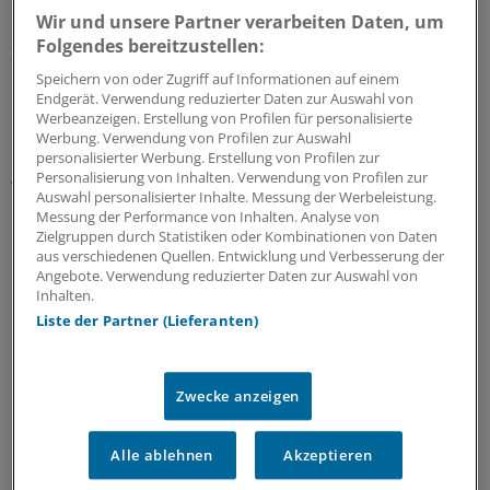
Wir und unsere Partner verarbeiten Daten, um
Dass es aktuell viele Mücken gibt, zeige sich auch an der
Folgendes bereitzustellen:
Zahl der Einsendungen für den Mückenatlas. "Wir haben
in diesem Jahr bereits gut 1000 Einsendungen mit rund
Speichern von oder Zugriff auf Informationen auf einem
Endgerät. Verwendung reduzierter Daten zur Auswahl von
3500 Tieren erhalten", sagt die Mückenexpertin.
Werbeanzeigen. Erstellung von Profilen für personalisierte
Werbung. Verwendung von Profilen zur Auswahl
Das seit 2012 im Aufbau befindliche Portal liefert
personalisierter Werbung. Erstellung von Profilen zur
Personalisierung von Inhalten. Verwendung von Profilen zur
wertvolle Hinweise auf die Verbreitung der heimischen
Auswahl personalisierter Inhalte. Messung der Werbeleistung.
Stechmückenarten und auf eventuell in Deutschland
Messung der Performance von Inhalten. Analyse von
"zuwandernde" exotische Arten. Darunter können auch
Zielgruppen durch Statistiken oder Kombinationen von Daten
aus verschiedenen Quellen. Entwicklung und Verbesserung der
solche sein, die Krankheitserreger auf den Menschen
Angebote. Verwendung reduzierter Daten zur Auswahl von
übertragen können.
Inhalten.
Liste der Partner (Lieferanten)
Bereits jetzt ersichtlich sei, dass die sogenannten
invasiven, also eingewanderten Arten, von
Süddeutschland aus weiter auf dem Vormarsch sind.
Zwecke anzeigen
"Aus Thüringen und Hessen haben wir neue Exemplare
Alle ablehnen
Akzeptieren
der Asiatischen Tigermücke zugeschickt bekommen".