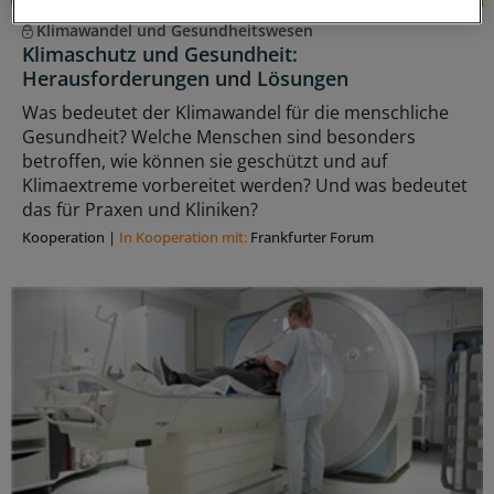
Klimawandel und Gesundheitswesen
Klimaschutz und Gesundheit:
Herausforderungen und Lösungen
Was bedeutet der Klimawandel für die menschliche
Gesundheit? Welche Menschen sind besonders
betroffen, wie können sie geschützt und auf
Klimaextreme vorbereitet werden? Und was bedeutet
das für Praxen und Kliniken?
Kooperation
|
In Kooperation mit:
Frankfurter Forum