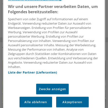
Ärzte kann die warme Jahreszeit aber anstrengend sein:
Wir und unsere Partner verarbeiten Daten, um
Manchmal liegt es an Patienten, manchmal an Kollegen...
Folgendes bereitzustellen:
Einblicke in nervige Jahresseiten.
Speichern von oder Zugriff auf Informationen auf einem
07.08.2026
Endgerät. Verwendung reduzierter Daten zur Auswahl von
Werbeanzeigen. Erstellung von Profilen für personalisierte
Werbung. Verwendung von Profilen zur Auswahl
personalisierter Werbung. Erstellung von Profilen zur
Personalisierung von Inhalten. Verwendung von Profilen zur
Auswahl personalisierter Inhalte. Messung der Werbeleistung.
Messung der Performance von Inhalten. Analyse von
DAS KÖNNTE SIE AUCH INTERESSIEREN
Zielgruppen durch Statistiken oder Kombinationen von Daten
aus verschiedenen Quellen. Entwicklung und Verbesserung der
Angebote. Verwendung reduzierter Daten zur Auswahl von
Inhalten.
Liste der Partner (Lieferanten)
Zwecke anzeigen
Alle ablehnen
Akzeptieren