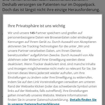
Deshalb versorgen sie Patienten nur im Doppelpack.
Doch das ist längst nicht ihre einzige Herausforderung.
08.08.2026
Ihre Privatsphäre ist uns wichtig
Wir und unsere
145
-Partner speichern und greifen auf
Sicherheit der Arzneitherapie
personenbezogene Daten wie Browserdaten oder eindeutige
Anpassung der Medikation bei Hitzewellen:
Kennungen auf Ihrem Gerät zu. Durch Auswahl von Akzeptieren
Praktische Tipps für Ärzte
aktivieren Sie Tracking-Technologien für die unter „Wir und
Wann und wie genau sollte die Arzneitherapie während
unsere Partner verarbeiten Daten, um Ihnen Dienste
bereitzustellen“ aufgeführten Zwecke. Durch Auswahl von Alle
einer Hitzewelle angepasst werden? Die CALOR-Liste, die
ablehnen oder Widerruf Ihrer Einwilligung werden diese
von Medizinern entwickelt wurde, soll Praxisteams und
deaktiviert. Wenn Tracker deaktiviert sind, sind manche Inhalte
Pflegekräften Orientierung bieten.
und Anzeigen möglicherweise nicht mehr so relevant für Sie. Sie
können dieses Menü jederzeit wieder aufrufen, um Ihre
08.08.2026
Einstellungen zu ändern oder Ihre Einwilligung zu widerrufen,
indem Sie auf den Link Voreinstellungen verwalten am unteren
Rand der Webseite klicken [oder das schwebende Symbol unten
Glosse
links auf der Webseite, falls zutreffend]. Ihre Einstellungen
Ärztlicher Hitzehass
gelten innerhalb unseres Website. Weitere Informationen
finden Sie in unserer Datenschutzerklärung.
Details finden Sie
Es gibt viele Gründe, den Sommer toll zu finden – für
in unserer Datenschutzerklärung.