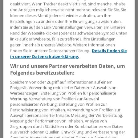
deaktiviert. Wenn Tracker deaktiviert sind, sind manche Inhalte
"Mit unserem Einsatz geben wir den Menschen
und Anzeigen möglicherweise nicht mehr so relevant für Sie. Sie
Lebensqualität zurück", sagt Marth.
können dieses Menü jederzeit wieder aufrufen, um Ihre
Einstellungen zu ändern oder Ihre Einwilligung zu widerrufen,
indem Sie auf den Link Voreinstellungen verwalten am unteren
Kleinigkeiten machen Lebensqualität aus
Rand der Webseite klicken [oder das schwebende Symbol unten
Lebensqualität ist auch die oberste Maxime im
links auf der Webseite, falls zutreffend]. Ihre Einstellungen
gelten innerhalb unseres Website. Weitere Informationen
Hamburger Tages-Kinderhospiz "
KinderLeben
". Um
finden Sie in unserer Datenschutzerklärung.
Details finden Sie
schwer kranken Kindern ein Lächeln aufs Gesicht zu
in unserer Datenschutzerklärung.
zaubern, reicht manchmal eine Kleinigkeit.
Wir und unsere Partner verarbeiten Daten, um
Folgendes bereitzustellen:
"Einmal betreuten wir einen erblindeten Jungen. Als er
Speichern von oder Zugriff auf Informationen auf einem
zum ersten Mal KinderTiramisu probierte, strahlten
Endgerät. Verwendung reduzierter Daten zur Auswahl von
seine Augen. Das hat uns alle tief berührt", erzählt
Werbeanzeigen. Erstellung von Profilen für personalisierte
Mitarbeiter Hendrik Grafelmann.
Werbung. Verwendung von Profilen zur Auswahl
personalisierter Werbung. Erstellung von Profilen zur
Personalisierung von Inhalten. Verwendung von Profilen zur
Im Hospiz kümmern sich examinierte
Auswahl personalisierter Inhalte. Messung der Werbeleistung.
Kinderkrankenschwestern mit Palliativausbildung und
Messung der Performance von Inhalten. Analyse von
Zielgruppen durch Statistiken oder Kombinationen von Daten
Ehrenamtliche um kranke Kinder und deren
aus verschiedenen Quellen. Entwicklung und Verbesserung der
Geschwister.
Angebote. Verwendung reduzierter Daten zur Auswahl von