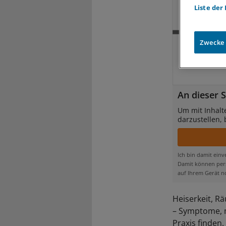
Liste der
Zwecke
An dieser S
Um mit Inhalt
darzustellen,
Ich bin damit ein
Damit können pers
auf Ihrem Gerät n
Heiserkeit, R
– Symptome, m
Praxis finden.