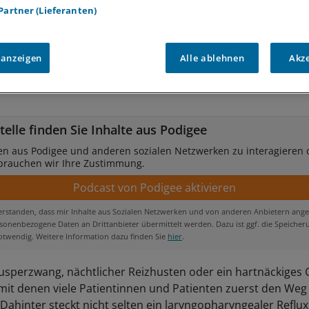
 Partner (Lieferanten)
 anzeigen
Alle ablehnen
Akz
telle finden Sie Inhalte aus Podigee
en aus Podigee und anderen sozialen Netzwerken zu interagieren 
 brauchen wir Ihre Zustimmung.
verstanden, dass mir Inhalte aus Sozialen Netzwerken und von anderen Anbietern ange
onenbezogene Daten an Drittanbieter übermittelt werden. Dazu ist ggf. die Speicher
otwendig. Weitere Information dazu finden Sie
hier
.
äusperzwang, nächtlicher Reizhusten oder ein hartnäckiges
it denen viele Patientinnen und Patienten zuerst den Weg 
 Dahinter steckt nicht selten ein laryngopharyngealer Reflux