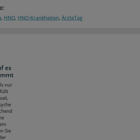
e:
a
HNO
HNO-Krankheiten
ÄrzteTag
f es
kommt
ls nur
üllt
sel,
syche
echend
die
dem
n Sie
der