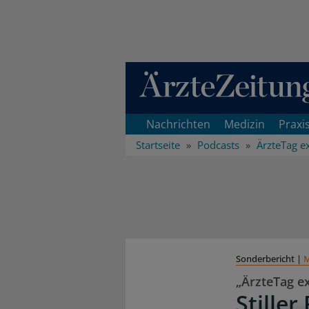
Direkt zum Inhaltsbereich
Nachrichten
Medizin
Praxi
Startseite
Podcasts
ÄrzteTag e
Sonderbericht
|
M
„ÄrzteTag e
Stiller