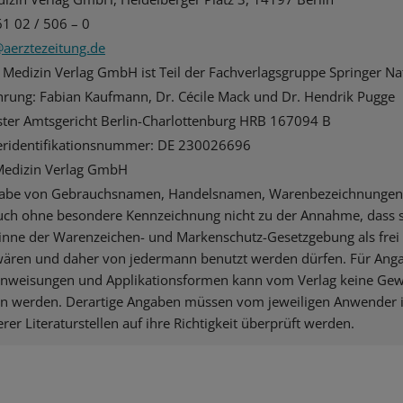
 61 02 / 506 – 0
@aerztezeitung.de
 Medizin Verlag GmbH ist Teil der Fachverlagsgruppe Springer Na
hrung: Fabian Kaufmann, Dr. Cécile Mack und Dr. Hendrik Pugge
ster Amtsgericht Berlin-Charlottenburg HRB 167094 B
ridentifikationsnummer: DE 230026696
Medizin Verlag GmbH
gabe von Gebrauchsnamen, Handelsnamen, Warenbezeichnungen
auch ohne besondere Kennzeichnung nicht zu der Annahme, dass 
nne der Warenzeichen- und Markenschutz-Gesetzgebung als frei
wären und daher von jedermann benutzt werden dürfen. Für Ang
nweisungen und Applikationsformen kann vom Verlag keine Ge
werden. Derartige Angaben müssen vom jeweiligen Anwender im
er Literaturstellen auf ihre Richtigkeit überprüft werden.