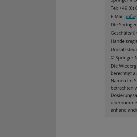
Tel: +49 (0)
E-Mail:
info
Die Springer
Geschäftsfü
Handelsregi
Umsatzsteue
© Springer 
Die Wieder
berechtigt 
Namen im Si
betrachten 
Dosierungsa
übernommen 
anhand ander