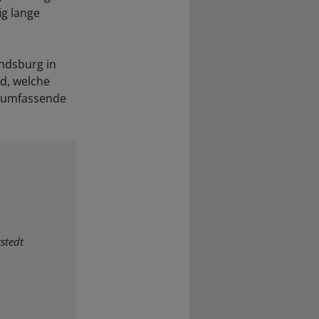
ig lange
ndsburg in
d, welche
e umfassende
stedt