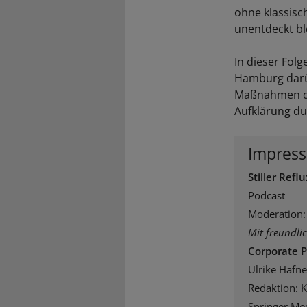
ohne klassisch
unentdeckt bl
In dieser Fol
Hamburg darüb
Maßnahmen den
Aufklärung du
Impres
Stiller Refl
Podcast
Moderation:
Mit freundli
Corporate P
Ulrike Hafne
Redaktion: Kr
Springer Med