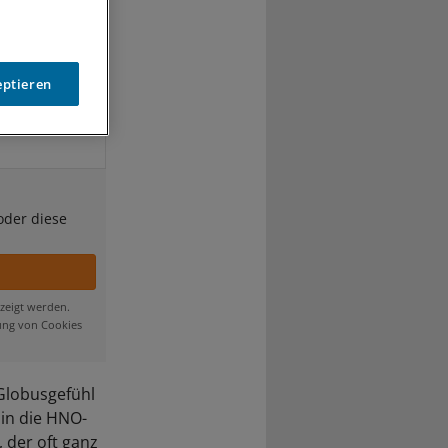
eptieren
oder diese
zeigt werden.
ung von Cookies
 Globusgefühl
in die HNO-
, der oft ganz