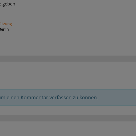
e geben
tützung
erlin
 um einen Kommentar verfassen zu können.