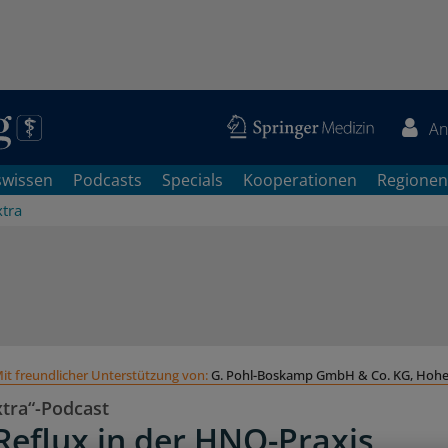
An
swissen
Podcasts
Specials
Kooperationen
Regionen
xtra
it freundlicher Unterstützung von:
G. Pohl-Boskamp GmbH & Co. KG, Hohe
xtra“-Podcast
 Reflux in der HNO-Praxis