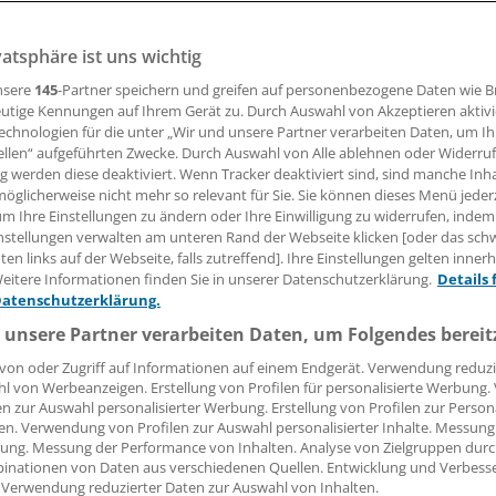
vatsphäre ist uns wichtig
ng oder ein Globusgefühl im Hals: Oft sind Betroffene, d
werden in der HNO-Praxis vorstellig werden, besorgt. Dabei
nsere
145
-Partner speichern und greifen auf personenbezogene Daten wie 
ein Refluxgeschehen hinter den Symptomen. Welche teils ei
utige Kennungen auf Ihrem Gerät zu. Durch Auswahl von Akzeptieren aktivi
n – medikamentös und in der Lebensführung – den Patient
echnologien für die unter „Wir und unsere Partner verarbeiten Daten, um I
fen können, hören Sie im Podcast.
ellen“ aufgeführten Zwecke. Durch Auswahl von Alle ablehnen oder Widerruf
ng werden diese deaktiviert. Wenn Tracker deaktiviert sind, sind manche Inh
öglicherweise nicht mehr so relevant für Sie. Sie können dieses Menü jeder
um Ihre Einstellungen zu ändern oder Ihre Einwilligung zu widerrufen, indem
15.05.2026, 11:00 Uhr
nstellungen verwalten am unteren Rand der Webseite klicken [oder das sc
en links auf der Webseite, falls zutreffend]. Ihre Einstellungen gelten inner
eitere Informationen finden Sie in unserer Datenschutzerklärung.
Details 
Datenschutzerklärung.
 unsere Partner verarbeiten Daten, um Folgendes bereit
von oder Zugriff auf Informationen auf einem Endgerät. Verwendung reduzi
l von Werbeanzeigen. Erstellung von Profilen für personalisierte Werbung
en zur Auswahl personalisierter Werbung. Erstellung von Profilen zur Person
en. Verwendung von Profilen zur Auswahl personalisierter Inhalte. Messung
ung. Messung der Performance von Inhalten. Analyse von Zielgruppen durch
inationen von Daten aus verschiedenen Quellen. Entwicklung und Verbess
 Verwendung reduzierter Daten zur Auswahl von Inhalten.