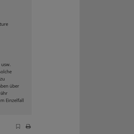
ture
 usw.
solche
 zu
aben über
währ
 Einzelfall