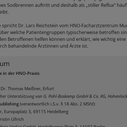
es Sodbrennen auftritt und deshalb als „stiller Reflux“ häuf
eibt.
ge spricht Dr. Lars Reichstein vom HNO-Facharztzentrum Mu
er welche Patientengruppen typischerweise betroffen sin
 Betroffenen helfen können und erklärt, wie wichtig ein
rch behandelnde Ärztinnen und Ärzte ist.
sum
ux in der HNO-Praxis
 Dr. Thomas Meißner, Erfurt
cher Unterstützung von G. Pohl-Boskamp GmbH & Co. KG, Hohenlock
ublishing
(verantwortlich i.S.v. § 18 Abs. 2 MStV):
r, Europaplatz 3, 69115 Heidelberg
istin Ullrich
izin Verlag GmbH, Heidelberger Platz 3, 14197 Berlin