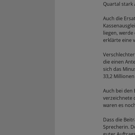
Quartal stark
Auch die Ersa
Kassenausglei
liegen, werde
erklärte eine 
Verschlechtert
die einen Ant
sich das Minu
33,2 Millionen
Auch bei den 
verzeichnete 
waren es noch
Dass die Beit
Sprecherin. D
guter Auftrag