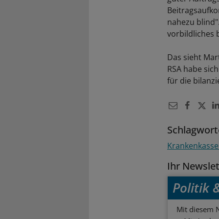
Beitragsaufko
nahezu blind
vorbildliche
Das sieht Mar
RSA habe sich
für die bilanz
Schlagwort
Krankenkass
Ihr Newsle
Politik
Mit diesem N