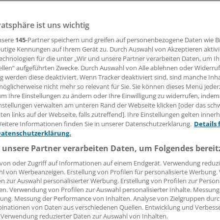
hrt im Vorjahr 935 Millionen Euro in die Scheuer – neuer Sto
gleich.
vatsphäre ist uns wichtig
nsere
145
-Partner speichern und greifen auf personenbezogene Daten wie 
utige Kennungen auf Ihrem Gerät zu. Durch Auswahl von Akzeptieren aktivi
echnologien für die unter „Wir und unsere Partner verarbeiten Daten, um I
orian Staeck
ellen“ aufgeführten Zwecke. Durch Auswahl von Alle ablehnen oder Widerruf
ng werden diese deaktiviert. Wenn Tracker deaktiviert sind, sind manche Inh
öglicherweise nicht mehr so relevant für Sie. Sie können dieses Menü jeder
27.02.2017, 09:37 Uhr
um Ihre Einstellungen zu ändern oder Ihre Einwilligung zu widerrufen, indem
nstellungen verwalten am unteren Rand der Webseite klicken [oder das sc
en links auf der Webseite, falls zutreffend]. Ihre Einstellungen gelten inner
eitere Informationen finden Sie in unserer Datenschutzerklärung.
Details 
Datenschutzerklärung.
inanzsituation der Kassenarten
hat sich 2016 weiter
 unsere Partner verarbeiten Daten, um Folgendes bereit
twickelt: Das AOK-System hat im Vorjahr einen Überschus
elt. Das entspricht fast drei Viertel des Gesamtüberschusses
von oder Zugriff auf Informationen auf einem Endgerät. Verwendung reduzi
113 Kassen 2016 eingefahren haben.
l von Werbeanzeigen. Erstellung von Profilen für personalisierte Werbung
en zur Auswahl personalisierter Werbung. Erstellung von Profilen zur Person
en. Verwendung von Profilen zur Auswahl personalisierter Inhalte. Messung
rten Quartal hat das Plus im Vergleich zum September-Erge
ung. Messung der Performance von Inhalten. Analyse von Zielgruppen durch
nen Euro zugelegt. Aus Sicht des AOK-Bundesverbands geht
inationen von Daten aus verschiedenen Quellen. Entwicklung und Verbess
 Verwendung reduzierter Daten zur Auswahl von Inhalten.
uf die Gewinnung jüngerer Versicherter und auf ein verbess