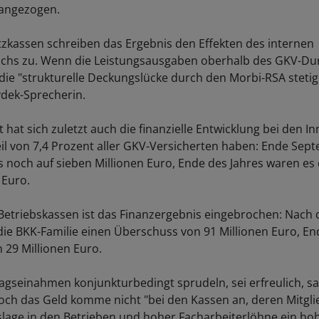
 angezogen.
tzkassen schreiben das Ergebnis den Effekten des internen
chs zu. Wenn die Leistungsausgaben oberhalb des GKV-Du
 die "strukturelle Deckungslücke durch den Morbi-RSA stetig
vdek-Sprecherin.
 hat sich zuletzt auch die finanzielle Entwicklung bei den 
eil von 7,4 Prozent aller GKV-Versicherten haben: Ende Sept
s noch auf sieben Millionen Euro, Ende des Jahres waren es
 Euro.
Betriebskassen ist das Finanzergebnis eingebrochen: Nach 
die BKK-Familie einen Überschuss von 91 Millionen Euro, En
 29 Millionen Euro.
ragseinahmen konjunkturbedingt sprudeln, sei erfreulich, sa
och das Geld komme nicht "bei den Kassen an, deren Mitgl
slage in den Betrieben und hoher Facharbeiterlöhne ein ho