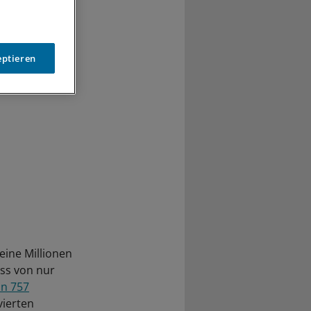
eptieren
eine Millionen
ss von nur
on 757
vierten