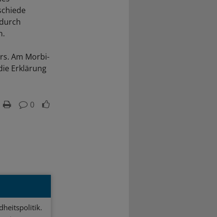
schiede
 durch
n.
rs. Am Morbi-
die Erklärung
0
heitspolitik.