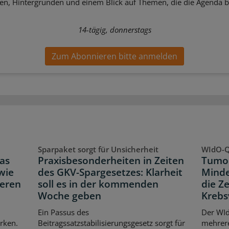
sen, Hintergründen und einem Blick auf Themen, die die Agenda 
14-tägig, donnerstags
Zum Abonnieren bitte anmelden
Sparpaket sorgt für Unsicherheit
WIdO-Q
as
Praxisbesonderheiten in Zeiten
Tumor
wie
des GKV-Spargesetzes: Klarheit
Minde
neren
soll es in der kommenden
die Z
Woche geben
Krebs
Ein Passus des
Der WId
rken.
Beitragssatzstabilisierungsgesetz sorgt für
mehrer