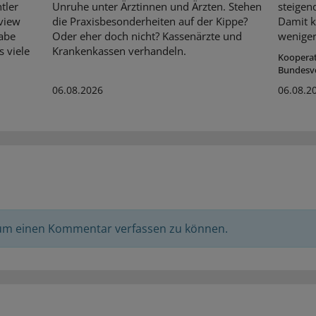
tler
Unruhe unter Ärztinnen und Ärzten. Stehen
steigen
rview
die Praxisbesonderheiten auf der Kippe?
Damit k
habe
Oder eher doch nicht? Kassenärzte und
weniger
s viele
Krankenkassen verhandeln.
Koopera
Bundesv
06.08.2026
06.08.2
 um einen Kommentar verfassen zu können.