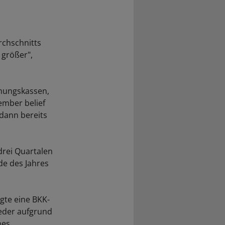
rchschnitts
 größer",
Innungskassen,
ember belief
 dann bereits
drei Quartalen
de des Jahres
gte eine BKK-
ieder aufgrund
hes