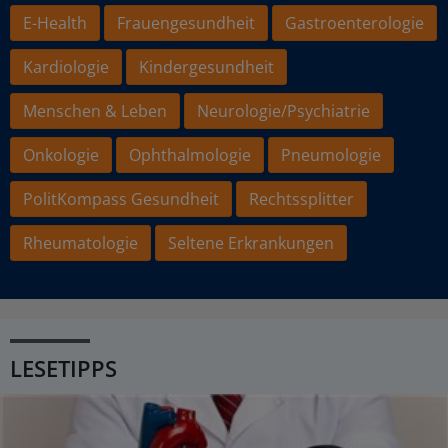
E-Health
Frauengesundheit
Gastroenterologie
Kardiologie
Kindergesundheit
Menschen & Leben
Neurologie/Psychiatrie
Onkologie
Ophthalmologie
Pneumologie
PolitKompass Gesundheit
Rechtssplitter
Rheumatologie
Seltene Erkrankungen
LESETIPPS