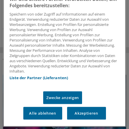
Folgendes bereitzustellen:
Das bedeutet auch, dass schon jetzt einige Regelungen
der Arzneitherapie gelten – unter anderem das Aus der
Speichern von oder Zugriff auf Informationen auf einem
Homöopathie auf Kosten der GKV.
Endgerät. Verwendung reduzierter Daten zur Auswahl von
Werbeanzeigen. Erstellung von Profilen für personalisierte
03.08.2026
Werbung. Verwendung von Profilen zur Auswahl
personalisierter Werbung. Erstellung von Profilen zur
Personalisierung von Inhalten. Verwendung von Profilen zur
Auswahl personalisierter Inhalte. Messung der Werbeleistung.
Messung der Performance von Inhalten. Analyse von
Zielgruppen durch Statistiken oder Kombinationen von Daten
aus verschiedenen Quellen. Entwicklung und Verbesserung der
DAS KÖNNTE SIE AUCH INTERESSIEREN
Angebote. Verwendung reduzierter Daten zur Auswahl von
Inhalten.
Liste der Partner (Lieferanten)
Zwecke anzeigen
Alle ablehnen
Akzeptieren