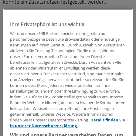
konnte ein Zusatznutzen festgestellt werden.
06.08.2026
Ihre Privatsphäre ist uns wichtig
Diabetes mellitus
Wir und unsere
145
-Partner speichern und greifen auf
Zusatznutzten für Teplizumab nicht
personenbezogene Daten wie Browserdaten oder eindeutige
quantifizierbar
Kennungen auf Ihrem Gerät zu. Durch Auswahl von Akzeptieren
aktivieren Sie Tracking-Technologien für die unter „Wir und
Keinen Anhaltspunkt für einen quantifizierbaren
unsere Partner verarbeiten Daten, um Ihnen Dienste
Zusatznutzen des neu zugelassenen Antidiabetikums
bereitzustellen“ aufgeführten Zwecke. Durch Auswahl von Alle
Teplizumab hat der Gemeinsame Bundesausschuss
ablehnen oder Widerruf Ihrer Einwilligung werden diese
deaktiviert. Wenn Tracker deaktiviert sind, sind manche Inhalte
festgestellt. Für die Bewertung war beobachtendes
und Anzeigen möglicherweise nicht mehr so relevant für Sie. Sie
Abwarten vorgegeben worden.
können dieses Menü jederzeit wieder aufrufen, um Ihre
Einstellungen zu ändern oder Ihre Einwilligung zu widerrufen,
06.08.2026
indem Sie auf den Link Voreinstellungen verwalten am unteren
Rand der Webseite klicken [oder das schwebende Symbol unten
links auf der Webseite, falls zutreffend]. Ihre Einstellungen
Beitragssatzstabilisierungsgesetz
gelten innerhalb unseres Website. Weitere Informationen
GKV-Spargesetz tritt in Kraft: Welche Neuerungen
finden Sie in unserer Datenschutzerklärung.
Details finden Sie
sofort greifen
in unserer Datenschutzerklärung.
Wir und unsere Partner verarbeiten Daten, um
Das umstrittene GKV-Spargesetz ist in Kraft getreten.