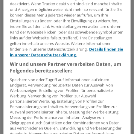
deaktiviert. Wenn Tracker deaktiviert sind, sind manche Inhalte
Die Koalition will den Pharmadialog fortsetzen. Welche
und Anzeigen möglicherweise nicht mehr so relevant für Sie. Sie
Schwerpunkte gehören auf die Agenda?
können dieses Menü jederzeit wieder aufrufen, um Ihre
Einstellungen zu ändern oder Ihre Einwilligung zu widerrufen,
indem Sie auf den Link Voreinstellungen verwalten am unteren
Schöning:
Ich wünsche mir, dass der Pharmadialog die
Rand der Webseite klicken [oder das schwebende Symbol unten
Bedeutung von Arzneimittel-Innovation wieder stärker in
links auf der Webseite, falls zutreffend]. Ihre Einstellungen
den Fokus nimmt. Denken Sie an das Thema opt out:
gelten innerhalb unseres Website. Weitere Informationen
Mittlerweile sind 30 Arzneimittel vom deutschen Markt
finden Sie in unserer Datenschutzerklärung.
Details finden Sie
in unserer Datenschutzerklärung.
genommen worden. Wir sollten auch über Leitplanken
für die regionale Arzneimittelverordnungssteuerung
Wir und unsere Partner verarbeiten Daten, um
Folgendes bereitzustellen:
sprechen. Ich finde, wir sollten uns nicht im Klein-Klein
verlieren. Wir brauchen eine Vision, wie die
Speichern von oder Zugriff auf Informationen auf einem
Arzneimittelversorgung in Zukunft aussehen soll, damit
Endgerät. Verwendung reduzierter Daten zur Auswahl von
Werbeanzeigen. Erstellung von Profilen für personalisierte
die Versorgung in den Regionen nicht auseinander
Werbung. Verwendung von Profilen zur Auswahl
driftet.
personalisierter Werbung. Erstellung von Profilen zur
Personalisierung von Inhalten. Verwendung von Profilen zur
Auswahl personalisierter Inhalte. Messung der Werbeleistung.
Aus der letzten Legislaturperiode ist das
Messung der Performance von Inhalten. Analyse von
Arztinformationssystem liegengeblieben. Was ist aus Ihrer
Zielgruppen durch Statistiken oder Kombinationen von Daten
Sicht die Minimal-Anforderung an ein solches System?
aus verschiedenen Quellen. Entwicklung und Verbesserung der
Angebote. Verwendung reduzierter Daten zur Auswahl von