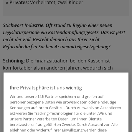
»
Privates:
Verheiratet, zwei Kinder
Stichwort Industrie. Oft stand zu Beginn einer neuen
Legislaturperiode ein Kostendämpfungsgesetz. Das ist jetzt
nicht der Fall. Besteht dennoch aus Ihrer Sicht
Reformbedarf in Sachen Arzneimittelgesetzgebung?
Schöning:
Die Finanzsituation bei den Kassen ist
komfortabler als in anderen Jahren, wodurch sich
Handlungsspielräume ergeben. Daher muss die Frage
erlaubt sein, ob es nicht an der Zeit ist, die Regelungen
Ihre Privatsphäre ist uns wichtig
zum Hersteller-Zwangsrabatt und zum Preismoratorium
ernsthaft und vorurteilsfrei zu überprüfen. Zudem sehe
Wir und unsere
145
-Partner speichern und greifen auf
personenbezogene Daten wie Browserdaten oder eindeutige
ich Handlungsbedarf beim AMNOG, wenn man es denn
Kennungen auf Ihrem Gerät zu. Durch Auswahl von Akzeptieren
wirklich als ein lernendes System versteht. Dabei denke
aktivieren Sie Tracking-Technologien für die unter „Wir und
ich an die Diskussion über die best-mögliche und die
unsere Partner verarbeiten Daten, um Ihnen Dienste
best-verfügbare Evidenz.
bereitzustellen“ aufgeführten Zwecke. Durch Auswahl von Alle
ablehnen oder Widerruf Ihrer Einwilligung werden diese