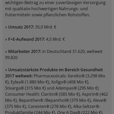
wichtigen Beitrag zu einer zuverlässigen Versorgung
mit qualitativ hochwertigen Nahrungs- und
Futtermitteln sowie pflanzlichen Rohstoffen.
»
Umsatz 2017:
35,0 Mrd. €
»
F+E-Aufwand 2017:
4,5 Mrd. €
»
Mitarbeiter 2017:
in Deutschland 31.620, weltweit
99.820
»
Umsatzstärkste Produkte im Bereich Gesundheit
2017 weltweit:
Pharmaceuticals: Xarelto® (3.298 Mio
€), Eylea® (1.880 Mio €), Xofigo® (408 Mio €),
Stivarga® (315 Mio €) und Adempas® (295 Mio €)
Consumer Health: Claritin® (585 Mio €), Aspirin® (462
Mio €), Bepanthen® /Bepanthol® (379 Mio €), Aleve®
(375 Mio €), Canesten® (278 Mio €), Alka-Seltzer®-
Produktfamilie (244 Mio €), One A Day® (222 Mio €),