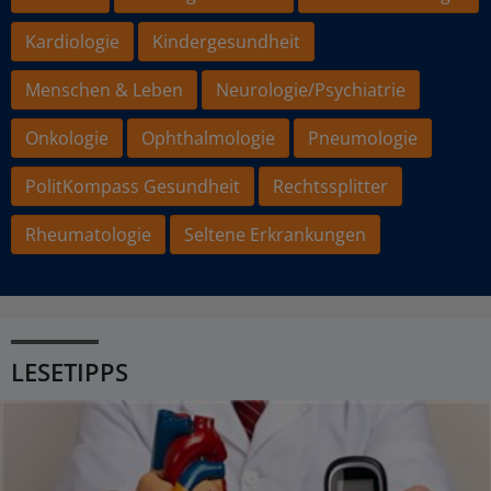
Kardiologie
Kindergesundheit
Menschen & Leben
Neurologie/Psychiatrie
Onkologie
Ophthalmologie
Pneumologie
PolitKompass Gesundheit
Rechtssplitter
Rheumatologie
Seltene Erkrankungen
LESETIPPS