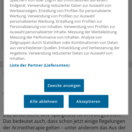
Hintergründen und einem Blick auf Themen, die die Agenda
Speichern von oder Zugriff auf Informationen auf einem
Endgerät. Verwendung reduzierter Daten zur Auswahl von
bestimmen.
Werbeanzeigen. Erstellung von Profilen für personalisierte
Werbung. Verwendung von Profilen zur Auswahl
personalisierter Werbung. Erstellung von Profilen zur
14-tägig, donnerstags
Personalisierung von Inhalten. Verwendung von Profilen zur
Auswahl personalisierter Inhalte. Messung der Werbeleistung.
Messung der Performance von Inhalten. Analyse von
Zum Abonnieren bitte anmelden
Zielgruppen durch Statistiken oder Kombinationen von Daten
aus verschiedenen Quellen. Entwicklung und Verbesserung der
Angebote. Verwendung reduzierter Daten zur Auswahl von
Inhalten.
Liste der Partner (Lieferanten)
MEHR ZUM THEMA
Zwecke anzeigen
Beitragssatzstabilisierungsgesetz
GKV-Spargesetz tritt in Kraft: Welche Neuerungen
Alle ablehnen
Akzeptieren
sofort greifen
Das umstrittene GKV-Spargesetz ist in Kraft getreten.
Das bedeutet auch, dass schon jetzt einige Regelungen
der Arzneitherapie gelten – unter anderem das Aus der