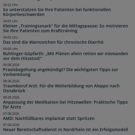
04:22 Uhr
So unterstützen Sie Ihre Patienten bei funktionellen
Körperbeschwerden
04:05 Uhr
Kleiner „Trainingssnack“ für die Mittagspause: So motivieren
Sie Ihre Patienten zum Krafttraining
04:05 Uhr
Das sind die Warnzeichen für chronische Diarrhö
04:00 Uhr
Buhlinger-Göpfarth: „Mit Plänen allein retten wir niemanden
vor dem Hitzetod!“
09.08.2026
Praxisbegehung angekündigt? Die wichtigsten Tipps zur
Vorbereitung
08.08.2026
Traumberuf Arzt: Für die Weiterbildung von Aleppo nach
Osnabrück
08.08.2026
Anpassung der Medikation bei Hitzewellen: Praktische Tipps
für Ärzte
07.08.2026
AMD: Nachfüllbares Implantat statt Spritzen
07.08.2026
Neuer Bereitschaftsdienst in Nordrhein ist ein Erfolgsmodell