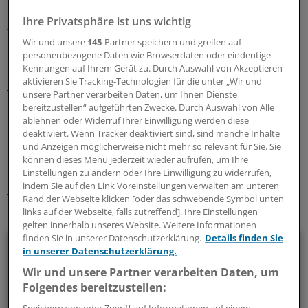
Nichtregierungsorganisationen vor, die als ausländische
Ihre Privatsphäre ist uns wichtig
Agenten angesehen werden. Zu den Gründen des
Rauswurfs wurden keine Angaben gemacht. Die
Wir und unsere
145
-Partner speichern und greifen auf
personenbezogene Daten wie Browserdaten oder eindeutige
Organisation für medizinische Nothilfe Ärzte ohne
Kennungen auf Ihrem Gerät zu. Durch Auswahl von Akzeptieren
Grenzen mit Hauptsitz in der Schweiz ist seit 1971
aktivieren Sie Tracking-Technologien für die unter „Wir und
weltweit in Krisen- und Kriegsgebieten tätig.
(dpa)
unsere Partner verarbeiten Daten, um Ihnen Dienste
bereitzustellen“ aufgeführten Zwecke. Durch Auswahl von Alle
ablehnen oder Widerruf Ihrer Einwilligung werden diese
0
deaktiviert. Wenn Tracker deaktiviert sind, sind manche Inhalte
und Anzeigen möglicherweise nicht mehr so relevant für Sie. Sie
können dieses Menü jederzeit wieder aufrufen, um Ihre
Schlagworte:
Einstellungen zu ändern oder Ihre Einwilligung zu widerrufen,
indem Sie auf den Link Voreinstellungen verwalten am unteren
International
Flüchtlinge
Rand der Webseite klicken [oder das schwebende Symbol unten
links auf der Webseite, falls zutreffend]. Ihre Einstellungen
Ihr Newsletter zum Thema
gelten innerhalb unseres Website. Weitere Informationen
finden Sie in unserer Datenschutzerklärung.
Details finden Sie
Politik & Debatte
in unserer Datenschutzerklärung.
Wir und unsere Partner verarbeiten Daten, um
Mit diesem Newsletter blicken Sie hinter das tägliche
Folgendes bereitzustellen:
Geschehen in der Gesundheitspolitik. Mit Analysen,