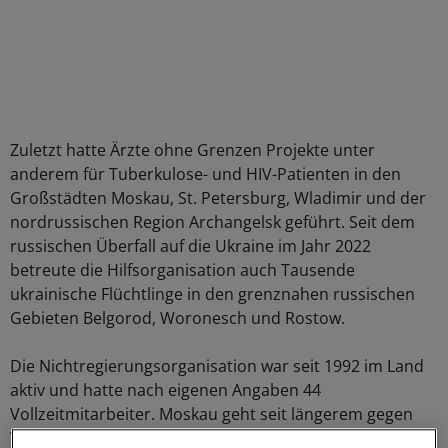
Zuletzt hatte Ärzte ohne Grenzen Projekte unter
anderem für Tuberkulose- und HIV-Patienten in den
Großstädten Moskau, St. Petersburg, Wladimir und der
nordrussischen Region Archangelsk geführt. Seit dem
russischen Überfall auf die Ukraine im Jahr 2022
betreute die Hilfsorganisation auch Tausende
ukrainische Flüchtlinge in den grenznahen russischen
Gebieten Belgorod, Woronesch und Rostow.
Die Nichtregierungsorganisation war seit 1992 im Land
aktiv und hatte nach eigenen Angaben 44
Vollzeitmitarbeiter. Moskau geht seit längerem gegen
Vertretungen von westlichen