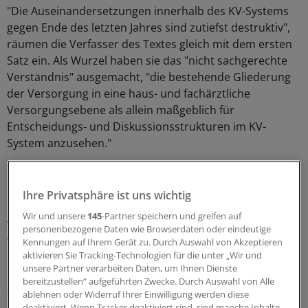
"Die Auseinandersetzungen innerhalb des KV-Systems
gegen Ende des letzten Jahres sind zutiefst destruktiv",
räumen die Verfasser des Textes gleich mit dem ersten
Satz ein. Als Wurzel haben sie das "nicht sachgerechte
Verständnis" ausgemacht, "die bestehende Gliederung
der Versorgung in eine haus- und fachärztliche
Versorgungsebene als allein maßgeblich für
Entscheidungs- und Diskussionsstrukturen im KV-
System anzusehen."
In einem solchen Verständnis sehen sie einen
"interessengebundenen Missbrauch" der
Ihre Privatsphäre ist uns wichtig
Gliederungsvorgabe des Paragrafen 73 SGB V. Diese
Wir und unsere
145
-Partner speichern und greifen auf
Vorgabe zwinge allen KVen ein "potenziell spaltendes
personenbezogene Daten wie Browserdaten oder eindeutige
Verhaltens- und Bewusstseinsmuster" auf.
Kennungen auf Ihrem Gerät zu. Durch Auswahl von Akzeptieren
aktivieren Sie Tracking-Technologien für die unter „Wir und
unsere Partner verarbeiten Daten, um Ihnen Dienste
Diesem Lagerdenken will die hinter dem Papier
bereitzustellen“ aufgeführten Zwecke. Durch Auswahl von Alle
stehende Gruppe ein ganzheitliches Denken
ablehnen oder Widerruf Ihrer Einwilligung werden diese
entgegensetzen. "Wir stehen dafür ein , dass die KBV
deaktiviert. Wenn Tracker deaktiviert sind, sind manche Inhalte