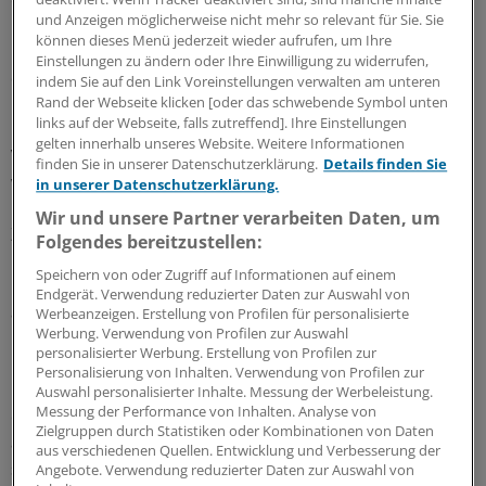
und Anzeigen möglicherweise nicht mehr so relevant für Sie. Sie
und auch die KVen so organisiert werden, dass die
können dieses Menü jederzeit wieder aufrufen, um Ihre
Interessenvertretung vom Ganzen her ausgerichtet und
Einstellungen zu ändern oder Ihre Einwilligung zu widerrufen,
dabei gewährleistet wird, dass alle ärztlichen und
indem Sie auf den Link Voreinstellungen verwalten am unteren
psychotherapeutischen Interessen gleichberechtigt
Rand der Webseite klicken [oder das schwebende Symbol unten
links auf der Webseite, falls zutreffend]. Ihre Einstellungen
unabhängig von der Zugehörigkeit nach
gelten innerhalb unseres Website. Weitere Informationen
Versorgungsebenen einfließen können." Dann folgt der
finden Sie in unserer Datenschutzerklärung.
Details finden Sie
wichtige Nachsatz: "Das schließt Satzungsfragen ein".
in unserer Datenschutzerklärung.
Wir und unsere Partner verarbeiten Daten, um
Zur Erinnerung:
In der VV am 8. November
hatten die
Folgendes bereitzustellen:
Hausärzte versucht, eine neue KBV-Satzung zur
Speichern von oder Zugriff auf Informationen auf einem
Diskussion zu stellen, die stärker als die aktuelle Satzung
Endgerät. Verwendung reduzierter Daten zur Auswahl von
auf Entscheidungs- und Kontrollbefugnisse auch des
Werbeanzeigen. Erstellung von Profilen für personalisierte
Werbung. Verwendung von Profilen zur Auswahl
hausärztlichen Vorstands abstellt.
personalisierter Werbung. Erstellung von Profilen zur
Personalisierung von Inhalten. Verwendung von Profilen zur
Die Verfasser betonen, dass für die KBV und die KVen
Auswahl personalisierter Inhalte. Messung der Werbeleistung.
Messung der Performance von Inhalten. Analyse von
das Alleinstellungsmerkmal, für die Gesamtheit aller
Zielgruppen durch Statistiken oder Kombinationen von Daten
ambulant tätigen Ärzte und Psychotherapeuten zu
aus verschiedenen Quellen. Entwicklung und Verbesserung der
sprechen, Garant dafür ist, von der Politik
Angebote. Verwendung reduzierter Daten zur Auswahl von