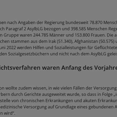
ben nach Angaben der Regierung bundesweit 78.870 Mens
ch Paragraf 2 AsylbLG bezogen und 398.585 Menschen Rege
ren Gruppe waren 244.785 Männer und 153.800 Frauen. Die an
hen stammen aus dem Irak (51.340), Afghanistan (50.575) 
 Juni 2022 werden Hilfen und Sozialleistungen für Geflüchtet
den Sozialgesetzbüchern und nicht nach dem AsylbLG geleis
ichtsverfahren waren Anfang des Vorjahr
ion wollte zudem wissen, in wie vielen Fällen der Versorgu
bern durch Gerichte ausgeweitet wurde, so dass in Folge 
tstelle von chronischen Erkrankungen und akuten Erkranku
edizinische Versorgung auf Grundlage eines gebundenen 
n wird“.