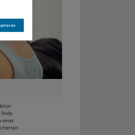
eptieren
ktion
 finde
u einer
icherten