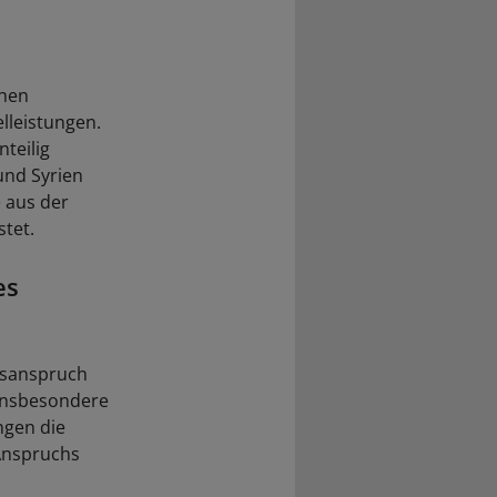
chen
lleistungen.
teilig
und Syrien
e aus der
tet.
es
ngsanspruch
„insbesondere
ngen die
Anspruchs