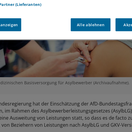
 Partner (Lieferanten)
 anzeigen
Alle ablehnen
Akz
dizinischen Basisversorgung für Asylbewerber (Archivaufnahme).
desregierung hat der Einschätzung der AfD-Bundestagsfra
, im Rahmen des Asylbewerberleistungsgesetzes (AsylbLG)
eine Ausweitung von Leistungen statt, so dass es de facto z
g von Beziehern von Leistungen nach AsylbLG und GKV-Vers