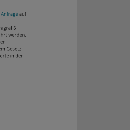
 Anfrage
auf
ragraf 6
ährt werden,
der
sem Gesetz
erte in der