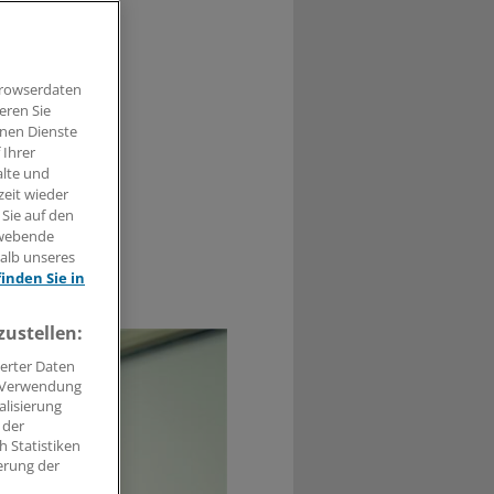
Browserdaten
n für
eren Sie
izinische
hnen Dienste
 Ihrer
alte und
zeit wieder
 Sie auf den
hwebende
halb unseres
finden Sie in
0
zustellen:
erter Daten
. Verwendung
alisierung
 der
 Statistiken
erung der