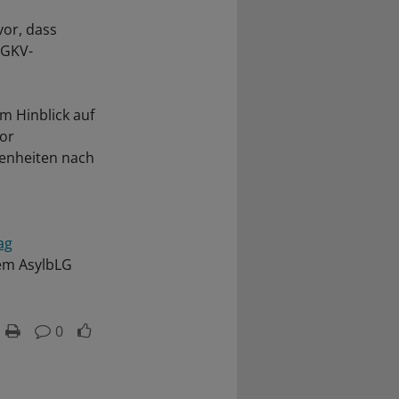
vor, dass
 GKV-
im Hinblick auf
Vor
genheiten nach
ag
dem AsylbLG
0