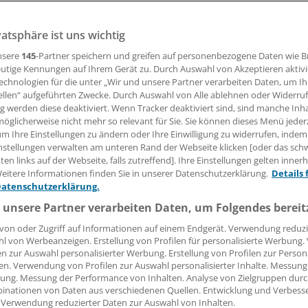
nt
vatsphäre ist uns wichtig
nsere
145
-Partner speichern und greifen auf personenbezogene Daten wie 
ion im Bundestag erkundigt sich nach Gesundheitsleistunge
utige Kennungen auf Ihrem Gerät zu. Durch Auswahl von Akzeptieren aktivi
 Die Bundesregierung betont die Begrenzung auf eine „med
echnologien für die unter „Wir und unsere Partner verarbeiten Daten, um I
ng“ in den ersten 18 Monaten.
ellen“ aufgeführten Zwecke. Durch Auswahl von Alle ablehnen oder Widerruf
ng werden diese deaktiviert. Wenn Tracker deaktiviert sind, sind manche Inh
öglicherweise nicht mehr so relevant für Sie. Sie können dieses Menü jeder
um Ihre Einstellungen zu ändern oder Ihre Einwilligung zu widerrufen, indem
14.12.2023, 13:10 Uhr
nstellungen verwalten am unteren Rand der Webseite klicken [oder das sc
en links auf der Webseite, falls zutreffend]. Ihre Einstellungen gelten inner
eitere Informationen finden Sie in unserer Datenschutzerklärung.
Details 
Datenschutzerklärung.
 unsere Partner verarbeiten Daten, um Folgendes bereit
von oder Zugriff auf Informationen auf einem Endgerät. Verwendung reduzi
l von Werbeanzeigen. Erstellung von Profilen für personalisierte Werbung
en zur Auswahl personalisierter Werbung. Erstellung von Profilen zur Person
en. Verwendung von Profilen zur Auswahl personalisierter Inhalte. Messung
ung. Messung der Performance von Inhalten. Analyse von Zielgruppen durch
inationen von Daten aus verschiedenen Quellen. Entwicklung und Verbess
 Verwendung reduzierter Daten zur Auswahl von Inhalten.