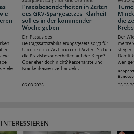
Sparpaket sorgt für Unsicherheit
WIdO-Q
as
Praxisbesonderheiten in Zeiten
Tumor
wie
des GKV-Spargesetzes: Klarheit
Minde
neren
soll es in der kommenden
die Z
Woche geben
Krebs
Ein Passus des
Der WId
rken.
Beitragssatzstabilisierungsgesetz sorgt für
mehrer
tler
Unruhe unter Ärztinnen und Ärzten. Stehen
steigen
rview
die Praxisbesonderheiten auf der Kippe?
Damit k
habe
Oder eher doch nicht? Kassenärzte und
weniger
s viele
Krankenkassen verhandeln.
Koopera
Bundesv
06.08.2026
06.08.2
 INTERESSIEREN