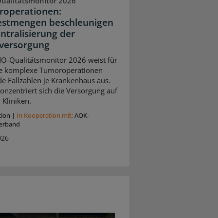
ualitätsmonitor 2026
operationen:
stmengen beschleunigen
entralisierung der
versorgung
O-Qualitätsmonitor 2026 weist für
e komplexe Tumoroperationen
de Fallzahlen je Krankenhaus aus.
onzentriert sich die Versorgung auf
 Kliniken.
tion
|
In Kooperation mit:
AOK-
erband
026