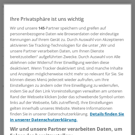
Diabetes mellitus
Zusatznutzten für Teplizumab nicht
quantifizierbar
Ihre Privatsphäre ist uns wichtig
Keinen Anhaltspunkt für einen quantifizierbaren
Wir und unsere
145
-Partner speichern und greifen auf
personenbezogene Daten wie Browserdaten oder eindeutige
Zusatznutzen des neu zugelassenen Antidiabetikums
Kennungen auf Ihrem Gerät zu. Durch Auswahl von Akzeptieren
Teplizumab hat der Gemeinsame Bundesausschuss
aktivieren Sie Tracking-Technologien für die unter „Wir und
festgestellt. Für die Bewertung war beobachtendes
unsere Partner verarbeiten Daten, um Ihnen Dienste
Abwarten vorgegeben worden.
bereitzustellen“ aufgeführten Zwecke. Durch Auswahl von Alle
ablehnen oder Widerruf Ihrer Einwilligung werden diese
06.08.2026
deaktiviert. Wenn Tracker deaktiviert sind, sind manche Inhalte
und Anzeigen möglicherweise nicht mehr so relevant für Sie. Sie
können dieses Menü jederzeit wieder aufrufen, um Ihre
Beitragssatzstabilisierungsgesetz
Einstellungen zu ändern oder Ihre Einwilligung zu widerrufen,
GKV-Spargesetz tritt in Kraft: Welche Neuerungen
indem Sie auf den Link Voreinstellungen verwalten am unteren
Rand der Webseite klicken [oder das schwebende Symbol unten
sofort greifen
links auf der Webseite, falls zutreffend]. Ihre Einstellungen
Das umstrittene GKV-Spargesetz ist in Kraft getreten.
gelten innerhalb unseres Website. Weitere Informationen
Das bedeutet auch, dass schon jetzt einige Regelungen
finden Sie in unserer Datenschutzerklärung.
Details finden Sie
in unserer Datenschutzerklärung.
der Arzneitherapie gelten – unter anderem das Aus der
Homöopathie auf Kosten der GKV.
Wir und unsere Partner verarbeiten Daten, um