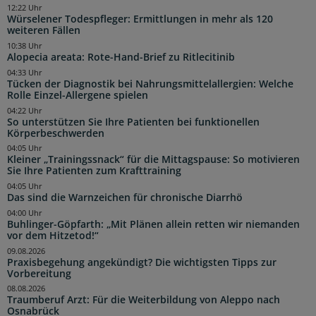
12:22 Uhr
Würselener Todespfleger: Ermittlungen in mehr als 120
weiteren Fällen
10:38 Uhr
Alopecia areata: Rote-Hand-Brief zu Ritlecitinib
04:33 Uhr
Tücken der Diagnostik bei Nahrungsmittelallergien: Welche
Rolle Einzel-Allergene spielen
04:22 Uhr
So unterstützen Sie Ihre Patienten bei funktionellen
Körperbeschwerden
04:05 Uhr
Kleiner „Trainingssnack“ für die Mittagspause: So motivieren
Sie Ihre Patienten zum Krafttraining
04:05 Uhr
Das sind die Warnzeichen für chronische Diarrhö
04:00 Uhr
Buhlinger-Göpfarth: „Mit Plänen allein retten wir niemanden
vor dem Hitzetod!“
09.08.2026
Praxisbegehung angekündigt? Die wichtigsten Tipps zur
Vorbereitung
08.08.2026
Traumberuf Arzt: Für die Weiterbildung von Aleppo nach
Osnabrück