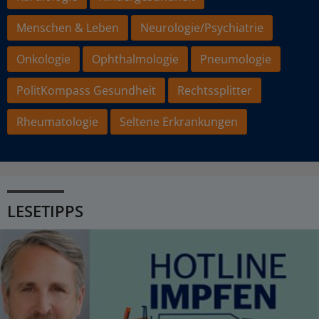
Menschen & Leben
Neurologie/Psychiatrie
Onkologie
Ophthalmologie
Pneumologie
PolitKompass Gesundheit
Rechtssplitter
Rheumatologie
Seltene Erkrankungen
LESETIPPS