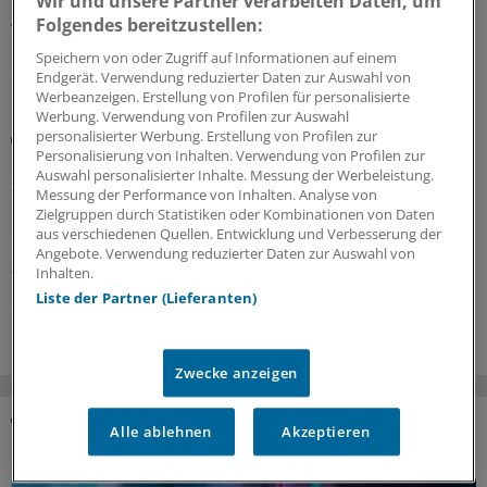
Wir und unsere Partner verarbeiten Daten, um
Gesundheitsminister Carsten Linnemann lautet: Bitte
Folgendes bereitzustellen:
viel Zeit für die Umsetzung mitbringen!
Speichern von oder Zugriff auf Informationen auf einem
28.07.2026
Endgerät. Verwendung reduzierter Daten zur Auswahl von
Werbeanzeigen. Erstellung von Profilen für personalisierte
Werbung. Verwendung von Profilen zur Auswahl
personalisierter Werbung. Erstellung von Profilen zur
Lipidmanagement
Personalisierung von Inhalten. Verwendung von Profilen zur
LDL-Cholesterin: Neue US-Leitlinie führt wieder
Auswahl personalisierter Inhalte. Messung der Werbeleistung.
Zielwerte ein
Messung der Performance von Inhalten. Analyse von
Zielgruppen durch Statistiken oder Kombinationen von Daten
Die aktualisierte US-Leitlinie zur Dyslipidämie gleicht sich
aus verschiedenen Quellen. Entwicklung und Verbesserung der
stark der europäischen Leitlinie an: Die LDL-Cholesterin-
Angebote. Verwendung reduzierter Daten zur Auswahl von
Zielwerte stehen wieder im Fokus.
Inhalten.
Liste der Partner (Lieferanten)
21.07.2026
Zwecke anzeigen
Alle ablehnen
Akzeptieren
DAS KÖNNTE SIE AUCH INTERESSIEREN