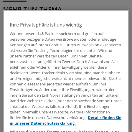
MEHR ZUM THEMA
Beitragssatzstabilisierungsgesetz
Ihre Privatsphäre ist uns wichtig
GKV-Spargesetz tritt in Kraft: Welche Neuerungen
sofort greifen
Wir und unsere
145
-Partner speichern und greifen auf
personenbezogene Daten wie Browserdaten oder eindeutige
Das umstrittene GKV-Spargesetz ist in Kraft getreten.
Kennungen auf Ihrem Gerät zu. Durch Auswahl von Akzeptieren
Das bedeutet auch, dass schon jetzt einige Regelungen
aktivieren Sie Tracking-Technologien für die unter „Wir und
der Arzneitherapie gelten – unter anderem das Aus der
unsere Partner verarbeiten Daten, um Ihnen Dienste
Homöopathie auf Kosten der GKV.
bereitzustellen“ aufgeführten Zwecke. Durch Auswahl von Alle
ablehnen oder Widerruf Ihrer Einwilligung werden diese
03.08.2026
deaktiviert. Wenn Tracker deaktiviert sind, sind manche Inhalte
und Anzeigen möglicherweise nicht mehr so relevant für Sie. Sie
können dieses Menü jederzeit wieder aufrufen, um Ihre
Einstellungen zu ändern oder Ihre Einwilligung zu widerrufen,
OECD-Studie
indem Sie auf den Link Voreinstellungen verwalten am unteren
Primärversorgung: Wie viel Steuerung und
Rand der Webseite klicken [oder das schwebende Symbol unten
Eigenbeteiligung sollen es denn sein?
links auf der Webseite, falls zutreffend]. Ihre Einstellungen
gelten innerhalb unseres Website. Weitere Informationen
Für das geplante Primärversorgungssystem in
finden Sie in unserer Datenschutzerklärung.
Details finden Sie
Deutschland gibt es viele Erfahrungen im Ausland. Ein
in unserer Datenschutzerklärung.
Ratschlag an die Koalition und den designierten