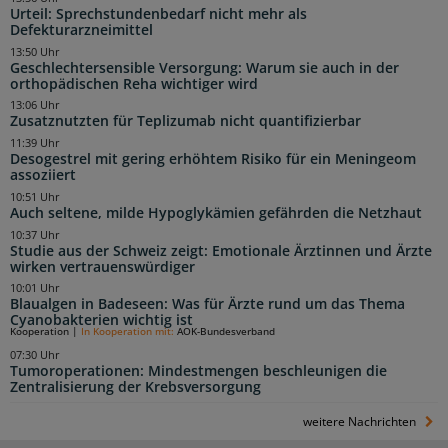
Urteil: Sprechstundenbedarf nicht mehr als
Defekturarzneimittel
13:50 Uhr
Geschlechtersensible Versorgung: Warum sie auch in der
orthopädischen Reha wichtiger wird
13:06 Uhr
Zusatznutzten für Teplizumab nicht quantifizierbar
11:39 Uhr
Desogestrel mit gering erhöhtem Risiko für ein Meningeom
assoziiert
10:51 Uhr
Auch seltene, milde Hypoglykämien gefährden die Netzhaut
10:37 Uhr
Studie aus der Schweiz zeigt: Emotionale Ärztinnen und Ärzte
wirken vertrauenswürdiger
10:01 Uhr
Blaualgen in Badeseen: Was für Ärzte rund um das Thema
Cyanobakterien wichtig ist
Kooperation
|
In Kooperation mit:
AOK-Bundesverband
07:30 Uhr
Tumoroperationen: Mindestmengen beschleunigen die
Zentralisierung der Krebsversorgung
weitere Nachrichten