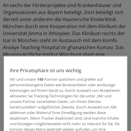
An sechs der Förderprojekte sind Krankenhäuser und
Organisationen aus Bayern beteiligt. Dort beteiligt sich
derzeit unter anderem die Haunersche Kinderklinik
München durch eine Kooperation mit dem Klinikum der
Universität Jimma in Äthiopien. Das Klinikum rechts der
Isar in München steht im Austausch mit dem Komfo
Anokye Teaching Hospital im ghanaischen Kumasi. Das
Missionsärztliche Institut Würzburg plant eine
Kooperation mit dem Martin de Porres Hospital in
Ghana. Der Würzburger Verein Deutsche Lepra- und
Ihre Privatsphäre ist uns wichtig
Tuberkulosehilfe unterstützt das Leprosy Rehabilitation
Wir und unsere
145
-Partner speichern und greifen auf
Center in Liberia. Der Verein Humedica in Kaufbeuren
personenbezogene Daten wie Browserdaten oder eindeutige
steht im Austausch mit dem Hopital Espoir im
Kennungen auf Ihrem Gerät zu. Durch Auswahl von Akzeptieren
haitianischen Port-au-Prince. Das Evangelisch-
aktivieren Sie Tracking-Technologien für die unter „Wir und
unsere Partner verarbeiten Daten, um Ihnen Dienste
Lutherische Diakoniewerk Neuendettelsau mit dem
bereitzustellen“ aufgeführten Zwecke. Durch Auswahl von Alle
Nkoaranga Lutheran Hospital in Tansania.
(cmb)
ablehnen oder Widerruf Ihrer Einwilligung werden diese
deaktiviert. Wenn Tracker deaktiviert sind, sind manche Inhalte
und Anzeigen möglicherweise nicht mehr so relevant für Sie. Sie
0
können dieses Menü jederzeit wieder aufrufen, um Ihre