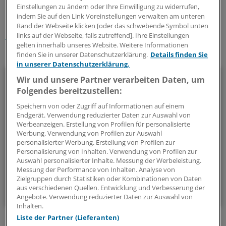
Einstellungen zu ändern oder Ihre Einwilligung zu widerrufen,
indem Sie auf den Link Voreinstellungen verwalten am unteren
Schlagworte:
Rand der Webseite klicken [oder das schwebende Symbol unten
International
links auf der Webseite, falls zutreffend]. Ihre Einstellungen
gelten innerhalb unseres Website. Weitere Informationen
Ihr Newsletter zum Thema
finden Sie in unserer Datenschutzerklärung.
Details finden Sie
in unserer Datenschutzerklärung.
Politik & Debatte
Wir und unsere Partner verarbeiten Daten, um
Folgendes bereitzustellen:
Mit diesem Newsletter blicken Sie hinter das tägliche
Speichern von oder Zugriff auf Informationen auf einem
Geschehen in der Gesundheitspolitik. Mit Analysen,
Endgerät. Verwendung reduzierter Daten zur Auswahl von
Hintergründen und einem Blick auf Themen, die die Agenda
Werbeanzeigen. Erstellung von Profilen für personalisierte
Werbung. Verwendung von Profilen zur Auswahl
bestimmen.
personalisierter Werbung. Erstellung von Profilen zur
Personalisierung von Inhalten. Verwendung von Profilen zur
Auswahl personalisierter Inhalte. Messung der Werbeleistung.
14-tägig, donnerstags
Messung der Performance von Inhalten. Analyse von
Zielgruppen durch Statistiken oder Kombinationen von Daten
aus verschiedenen Quellen. Entwicklung und Verbesserung der
Zum Abonnieren bitte anmelden
Angebote. Verwendung reduzierter Daten zur Auswahl von
Inhalten.
Liste der Partner (Lieferanten)