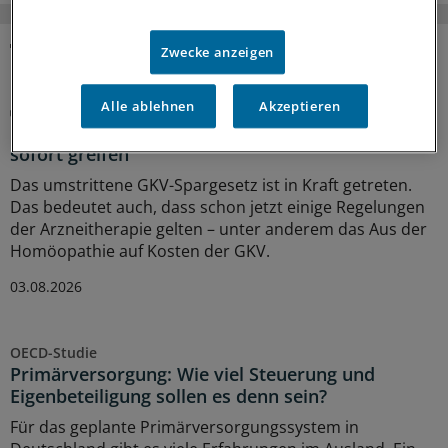
Zwecke anzeigen
MEHR ZUM THEMA
Alle ablehnen
Akzeptieren
Beitragssatzstabilisierungsgesetz
GKV-Spargesetz tritt in Kraft: Welche Neuerungen
sofort greifen
Das umstrittene GKV-Spargesetz ist in Kraft getreten.
Das bedeutet auch, dass schon jetzt einige Regelungen
der Arzneitherapie gelten – unter anderem das Aus der
Homöopathie auf Kosten der GKV.
03.08.2026
OECD-Studie
Primärversorgung: Wie viel Steuerung und
Eigenbeteiligung sollen es denn sein?
Für das geplante Primärversorgungssystem in