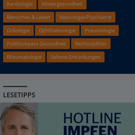
Kardiologie
Kindergesundheit
Menschen & Leben
Neurologie/Psychiatrie
Onkologie
Ophthalmologie
Pneumologie
PolitKompass Gesundheit
Rechtssplitter
Rheumatologie
Seltene Erkrankungen
LESETIPPS