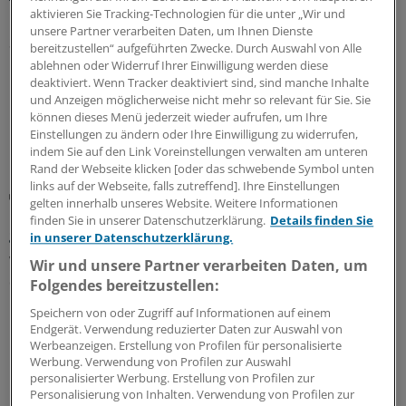
Palforzia bis Ende 2026 fortsetzen
aktivieren Sie Tracking-Technologien für die unter „Wir und
unsere Partner verarbeiten Daten, um Ihnen Dienste
Stallergenes stellt zwar die Produktion seines
bereitzustellen“ aufgeführten Zwecke. Durch Auswahl von Alle
®
Erdnussproteins Palforzia
ein, sichert aber den
ablehnen oder Widerruf Ihrer Einwilligung werden diese
Nachschub zur Erhaltungstherapie aus französischen
deaktiviert. Wenn Tracker deaktiviert sind, sind manche Inhalte
und Anzeigen möglicherweise nicht mehr so relevant für Sie. Sie
Restbeständen – zunächst wohl nur bis Ende Dezember.
können dieses Menü jederzeit wieder aufrufen, um Ihre
17.07.2026
Einstellungen zu ändern oder Ihre Einwilligung zu widerrufen,
indem Sie auf den Link Voreinstellungen verwalten am unteren
Rand der Webseite klicken [oder das schwebende Symbol unten
links auf der Webseite, falls zutreffend]. Ihre Einstellungen
Zusatzgeschäft
gelten innerhalb unseres Website. Weitere Informationen
Regierung zu IGeL: Nicht alles im Lot – aber kein
finden Sie in unserer Datenschutzerklärung.
Details finden Sie
gesetzgeberischer Handlungsbedarf
in unserer Datenschutzerklärung.
Wo Vertragsärztinnen und -ärzte Patienten gegenüber
Wir und unsere Partner verarbeiten Daten, um
die Hand aufhalten, sind KVen, Kammern und
Folgendes bereitzustellen:
Krankenkassen gefordert, genauer hinzuschauen, ob zu
Speichern von oder Zugriff auf Informationen auf einem
Recht oder Unrecht.
Endgerät. Verwendung reduzierter Daten zur Auswahl von
Werbeanzeigen. Erstellung von Profilen für personalisierte
16.07.2026
Werbung. Verwendung von Profilen zur Auswahl
personalisierter Werbung. Erstellung von Profilen zur
Personalisierung von Inhalten. Verwendung von Profilen zur