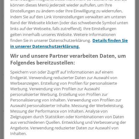
Der aktuelle Thüringer Krankenhausplan gilt noch bis
können dieses Menü jederzeit wieder aufrufen, um Ihre
Ende 2015. Da dies auch abhängig von Entwicklungen
Einstellungen zu ändern oder Ihre Einwilligung zu widerrufen,
auf Bundesebene ist - Stichwort Krankenhausreform - ist
indem Sie auf den Link Voreinstellungen verwalten am unteren
Rand der Webseite klicken [oder das schwebende Symbol unten
allerdings ungewiss, ob sich dieser Zeitplan halten lässt
links auf der Webseite, falls zutreffend]. Ihre Einstellungen
oder ob es möglicherweise eine Übergangsphase gibt, in
gelten innerhalb unseres Website. Weitere Informationen
der der jetzige Plan weiter gilt.
finden Sie in unserer Datenschutzerklärung.
Details finden Sie
in unserer Datenschutzerklärung.
In jedem Fall ist es unser Ziel, die Krankenhausplanung
Wir und unsere Partner verarbeiten Daten, um
künftig stärker an Qualitätskriterien festzumachen - bei
Folgendes bereitzustellen:
Erhalt aller Klinikstandorte, wie das im Koalitionsvertrag
Speichern von oder Zugriff auf Informationen auf einem
festgeschrieben ist.
Endgerät. Verwendung reduzierter Daten zur Auswahl von
Werbeanzeigen. Erstellung von Profilen für personalisierte
Werbung. Verwendung von Profilen zur Auswahl
Stichwort Ärztemangel: Hat Thüringen in der Vergangenheit
personalisierter Werbung. Erstellung von Profilen zur
aus Ihrer Sicht genug dagegen getan?
Personalisierung von Inhalten. Verwendung von Profilen zur
Auswahl personalisierter Inhalte. Messung der Werbeleistung.
Messung der Performance von Inhalten. Analyse von
Werner:
Thüringen hat mit der Stiftung zur Förderung
Zielgruppen durch Statistiken oder Kombinationen von Daten
ambulanter medizinischer Versorgung - in deren Praxen
aus verschiedenen Quellen. Entwicklung und Verbesserung der
sich junge Ärzte anstellen lassen und ausprobieren
Angebote. Verwendung reduzierter Daten zur Auswahl von
Inhalten.
können und die Weiterbildungsstipendien an