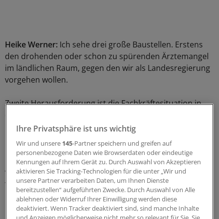
Heike Werner:
Ich sehe drei große Baustellen. Erstens
den drohenden oder schon zu spürenden Ärztemangel
im ländlichen Raum, gegen den wir als Landesregierung
vorgehen wollen.
Zweite Herausforderung ist die Fachkräftesituation in
der Pflege. Junge, in Thüringen gut ausgebildete
Pflegefachkräfte wandern ab, weil sie hier schlechter
Ihre Privatsphäre ist uns wichtig
bezahlt werden als etwa in Bayern oder Hessen.
Wir und unsere
145
-Partner speichern und greifen auf
personenbezogene Daten wie Browserdaten oder eindeutige
Hauptgrund für das Gehaltsgefälle ist die niedrigere
Kennungen auf Ihrem Gerät zu. Durch Auswahl von Akzeptieren
aktivieren Sie Tracking-Technologien für die unter „Wir und
Vergütung von Pflegeleistungen durch die Kassen für
unsere Partner verarbeiten Daten, um Ihnen Dienste
Thüringer Pflegeanbieter. Dritter Punkt ist die
bereitzustellen“ aufgeführten Zwecke. Durch Auswahl von Alle
Krankenhausplanung.
ablehnen oder Widerruf Ihrer Einwilligung werden diese
deaktiviert. Wenn Tracker deaktiviert sind, sind manche Inhalte
und Anzeigen möglicherweise nicht mehr so relevant für Sie. Sie