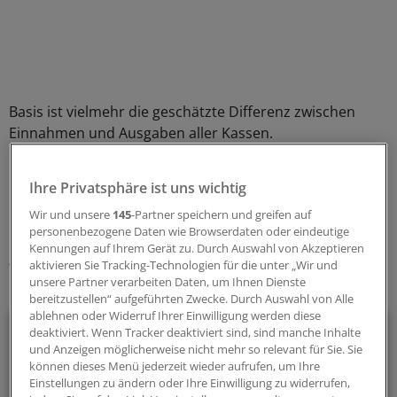
Basis ist vielmehr die geschätzte Differenz zwischen
Einnahmen und Ausgaben aller Kassen.
0
Ihre Privatsphäre ist uns wichtig
Wir und unsere
145
-Partner speichern und greifen auf
Schlagworte:
personenbezogene Daten wie Browserdaten oder eindeutige
Kennungen auf Ihrem Gerät zu. Durch Auswahl von Akzeptieren
Berufspolitik
Krankenkassen
aktivieren Sie Tracking-Technologien für die unter „Wir und
unsere Partner verarbeiten Daten, um Ihnen Dienste
Ihr Newsletter zum Thema
bereitzustellen“ aufgeführten Zwecke. Durch Auswahl von Alle
ablehnen oder Widerruf Ihrer Einwilligung werden diese
Politik & Debatte
deaktiviert. Wenn Tracker deaktiviert sind, sind manche Inhalte
und Anzeigen möglicherweise nicht mehr so relevant für Sie. Sie
können dieses Menü jederzeit wieder aufrufen, um Ihre
Mit diesem Newsletter blicken Sie hinter das tägliche
Einstellungen zu ändern oder Ihre Einwilligung zu widerrufen,
Geschehen in der Gesundheitspolitik. Mit Analysen,