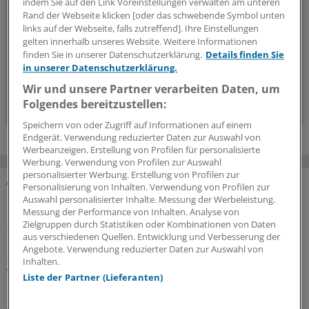
indem Sie auf den Link Voreinstellungen verwalten am unteren
Hintergründen und einem Blick auf Themen, die die Agenda
Rand der Webseite klicken [oder das schwebende Symbol unten
bestimmen.
links auf der Webseite, falls zutreffend]. Ihre Einstellungen
gelten innerhalb unseres Website. Weitere Informationen
finden Sie in unserer Datenschutzerklärung.
Details finden Sie
14-tägig, donnerstags
in unserer Datenschutzerklärung.
Wir und unsere Partner verarbeiten Daten, um
Zum Abonnieren bitte anmelden
Folgendes bereitzustellen:
Speichern von oder Zugriff auf Informationen auf einem
Endgerät. Verwendung reduzierter Daten zur Auswahl von
Werbeanzeigen. Erstellung von Profilen für personalisierte
Werbung. Verwendung von Profilen zur Auswahl
personalisierter Werbung. Erstellung von Profilen zur
Personalisierung von Inhalten. Verwendung von Profilen zur
MEHR ZUM THEMA
Auswahl personalisierter Inhalte. Messung der Werbeleistung.
Messung der Performance von Inhalten. Analyse von
Zielgruppen durch Statistiken oder Kombinationen von Daten
Sparpaket sorgt für Unsicherheit
aus verschiedenen Quellen. Entwicklung und Verbesserung der
Praxisbesonderheiten in Zeiten des GKV-
Angebote. Verwendung reduzierter Daten zur Auswahl von
Spargesetzes: Klarheit soll es in der kommenden
Inhalten.
Woche geben
Liste der Partner (Lieferanten)
Ein Passus des Beitragssatzstabilisierungsgesetz sorgt