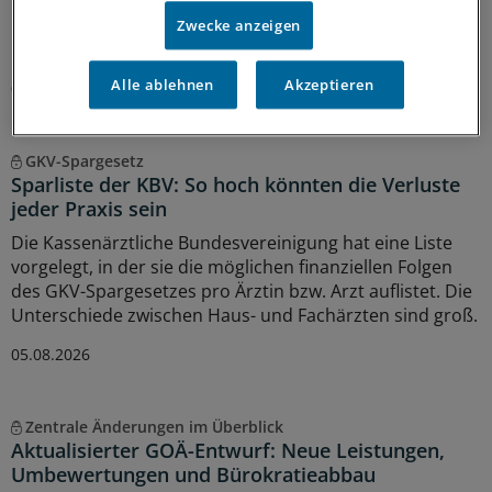
für Unruhe unter Ärztinnen und Ärzten. Stehen die
Praxisbesonderheiten auf der Kippe? Oder eher doch
Zwecke anzeigen
nicht? Kassenärzte und Krankenkassen verhandeln.
Alle ablehnen
Akzeptieren
06.08.2026
GKV-Spargesetz
Sparliste der KBV: So hoch könnten die Verluste
jeder Praxis sein
Die Kassenärztliche Bundesvereinigung hat eine Liste
vorgelegt, in der sie die möglichen finanziellen Folgen
des GKV-Spargesetzes pro Ärztin bzw. Arzt auflistet. Die
Unterschiede zwischen Haus- und Fachärzten sind groß.
05.08.2026
Zentrale Änderungen im Überblick
Aktualisierter GOÄ-Entwurf: Neue Leistungen,
Umbewertungen und Bürokratieabbau