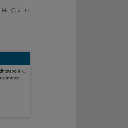
0
heitspolitik.
bestimmen.