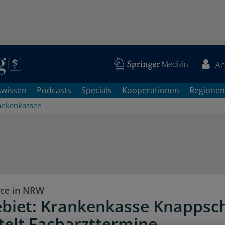
An
swissen
Podcasts
Specials
Kooperationen
Regionen
ankenkassen
ice in NRW
biet: Krankenkasse Knappsc
telt Facharzttermine