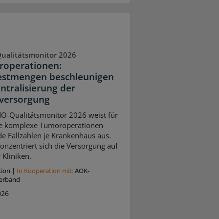
ualitätsmonitor 2026
operationen:
stmengen beschleunigen
entralisierung der
versorgung
O-Qualitätsmonitor 2026 weist für
e komplexe Tumoroperationen
de Fallzahlen je Krankenhaus aus.
onzentriert sich die Versorgung auf
 Kliniken.
tion
|
In Kooperation mit:
AOK-
erband
026