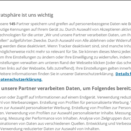
vatsphäre ist uns wichtig
t will Versicherten helfen, zeitnah einen Termin bei einer 
charzt zu erhalten. Dafür stehen auch Klinikambulanzen 
nsere
145
-Partner speichern und greifen auf personenbezogene Daten wie 
Kasse zur Verfügung.
utige Kennungen auf Ihrem Gerät zu. Durch Auswahl von Akzeptieren aktivi
echnologien für die unter „Wir und unsere Partner verarbeiten Daten, um I
ellen“ aufgeführten Zwecke. Durch Auswahl von Alle ablehnen oder Widerruf
ng werden diese deaktiviert. Wenn Tracker deaktiviert sind, sind manche Inh
20.12.2023, 11:30 Uhr
öglicherweise nicht mehr so relevant für Sie. Sie können dieses Menü jeder
um Ihre Einstellungen zu ändern oder Ihre Einwilligung zu widerrufen, indem
nstellungen verwalten am unteren Rand der Webseite klicken [oder das sc
en links auf der Webseite, falls zutreffend]. Ihre Einstellungen gelten inner
eitere Informationen finden Sie in unserer Datenschutzerklärung.
Details 
Datenschutzerklärung.
Knappschaft will ihre Versicherten im Ruhrgebiet bei der S
nen unterstützen. Über einen neuen telefonischen Service
 unsere Partner verarbeiten Daten, um Folgendes bereit
 einen Untersuchungstermin in der Ambulanz eines von neu
von oder Zugriff auf Informationen auf einem Endgerät. Verwendung reduzi
rn des Knappschafts-Verbunds erhalten.
l von Werbeanzeigen. Erstellung von Profilen für personalisierte Werbung
en zur Auswahl personalisierter Werbung. Erstellung von Profilen zur Person
en. Verwendung von Profilen zur Auswahl personalisierter Inhalte. Messung
sse betont, dass bei dem Angebot zunächst die Terminverm
ung. Messung der Performance von Inhalten. Analyse von Zielgruppen durch
nen Ärztinnen und Ärzten im Vordergrund steht. „Nur in s
inationen von Daten aus verschiedenen Quellen. Entwicklung und Verbess
 Verwendung reduzierter Daten zur Auswahl von Inhalten.
en, in denen im niedergelassenen Bereich kein zeitnaher Ter