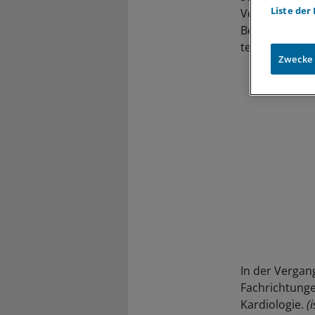
Liste der
Versicherte d
Behandlungsmö
teilt sie auf N
Zwecke
In der Vergan
Fachrichtunge
Kardiologie.
(i