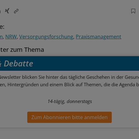
e:
en
NRW
Versorgungsforschung
Praxismanagement
tter zum Thema
 & Debatte
ewsletter blicken Sie hinter das tägliche Geschehen in der Gesund
sen, Hintergründen und einem Blick auf Themen, die die Agenda 
14-tägig, donnerstags
Zum Abonnieren bitte anmelden