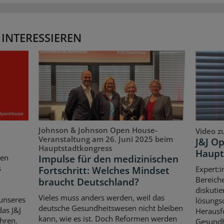
 INTERESSIEREN
Johnson & Johnson Open House-
Video z
Veranstaltung am 26. Juni 2025 beim
J&J O
Hauptstadtkongress
Haupt
Impulse für den medizinischen
ten
s
Fortschritt: Welches Mindset
Expert:i
Bereich
braucht Deutschland?
diskutie
Vieles muss anders werden, weil das
unseres
lösungso
deutsche Gesundheitswesen nicht bleiben
as J&J
Herausf
kann, wie es ist. Doch Reformen werden
hren.
Gesundh