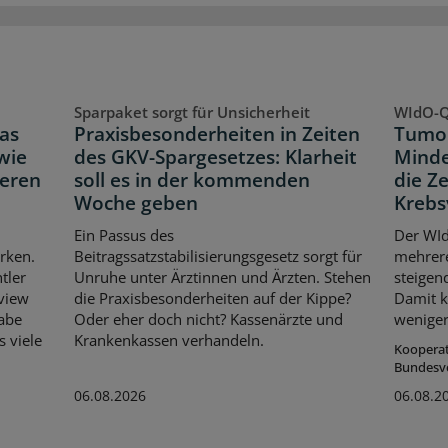
Sparpaket sorgt für Unsicherheit
WIdO-Q
as
Praxisbesonderheiten in Zeiten
Tumor
wie
des GKV-Spargesetzes: Klarheit
Minde
neren
soll es in der kommenden
die Z
Woche geben
Krebs
Ein Passus des
Der WId
rken.
Beitragssatzstabilisierungsgesetz sorgt für
mehrer
tler
Unruhe unter Ärztinnen und Ärzten. Stehen
steigen
rview
die Praxisbesonderheiten auf der Kippe?
Damit k
habe
Oder eher doch nicht? Kassenärzte und
weniger
s viele
Krankenkassen verhandeln.
Koopera
Bundesv
06.08.2026
06.08.2