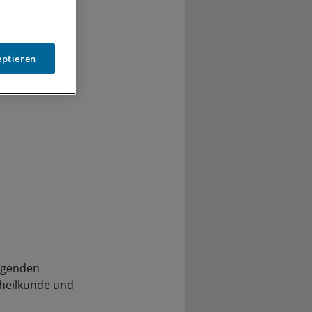
 Verfügung“,
eptieren
olgenden
nheilkunde und