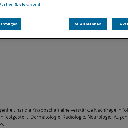
 Partner (Lieferanten)
er Knappschaft organisiert werden kann, steht subsidiär die
glichkeit in einer Ambulanz der Knappschaft-Kliniken zur
achfrage mit.
 anzeigen
Alle ablehnen
Akz
genheit hat die Knappschaft eine verstärkte Nachfrage in f
n festgestellt: Dermatologie, Radiologie, Neurologie, Auge
ss)