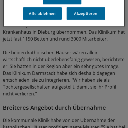
Naserümpfen Rücksicht nehmen zu müssen."
Alle ablehnen
Akzeptieren
Das Klinikum Darmstadt hat im vergangenen Jahr das
Marienhospital in Darmstadt und das St.-Rochus-
Krankenhaus in Dieburg übernommen. Das Klinikum hat
jetzt fast 1150 Betten und rund 3000 Mitarbeiter.
Die beiden katholischen Häuser wären allein
wirtschaftlich nicht überlebensfähig gewesen, berichtete
er. Sie hätten in der Region aber ein sehr gutes Image.
Das Klinikum Darmstadt habe sich deshalb dagegen
entschieden, sie zu integrieren. "Wir haben sie als
Tochtergesellschaften aufgestellt, damit sie ihr Profil
nicht verlieren."
Breiteres Angebot durch Übernahme
Die kommunale Klinik habe von der Übernahme der
katholischen Häuser profitiert, sagte Maurer. "Sie hat bei