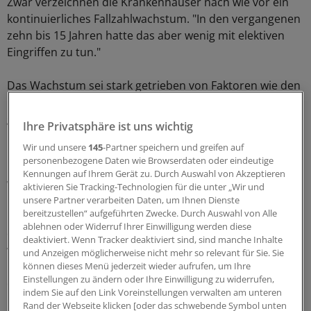
Zwar verzeichnen die Krankenhäuser nach wie vor ein
kontinuierliches Fallzahlwachstum. "In den vergangenen
zehn bis 15 Jahren hatte das aber wenig mit elektiven
Eingriffen zu tun."
Das Wachstum sei stark getrieben von Faktoren wie den
Notfallaufnahmen. Gleichzeitig drängen viele Kliniken
gleichzeitig in die wenigen Bereiche, die sie als lukrativ
Ihre Privatsphäre ist uns wichtig
und zukunftsträchtig ansehen: Kardiologie, Geriatrie,
Wir und unsere
145
-Partner speichern und greifen auf
Lungenheilkunde und Neuromedizin.
personenbezogene Daten wie Browserdaten oder eindeutige
Kennungen auf Ihrem Gerät zu. Durch Auswahl von Akzeptieren
Wettbewerb in Ballungsräumen steigt
aktivieren Sie Tracking-Technologien für die unter „Wir und
unsere Partner verarbeiten Daten, um Ihnen Dienste
bereitzustellen“ aufgeführten Zwecke. Durch Auswahl von Alle
Der Sana-Chef geht davon aus, dass künftig in der Fläche
ablehnen oder Widerruf Ihrer Einwilligung werden diese
die Fallzahlen sinken oder bestenfalls stagnieren
deaktiviert. Wenn Tracker deaktiviert sind, sind manche Inhalte
werden, während der Wettbewerbsdruck in
und Anzeigen möglicherweise nicht mehr so relevant für Sie. Sie
Ballungsräumen steigen wird. Die Kliniken werden sich
können dieses Menü jederzeit wieder aufrufen, um Ihre
Einstellungen zu ändern oder Ihre Einwilligung zu widerrufen,
einem steigenden Investitionsbedarf bei stagnierenden
indem Sie auf den Link Voreinstellungen verwalten am unteren
Mitteln gegenüber sehen sowie der Herausforderung,
Rand der Webseite klicken [oder das schwebende Symbol unten