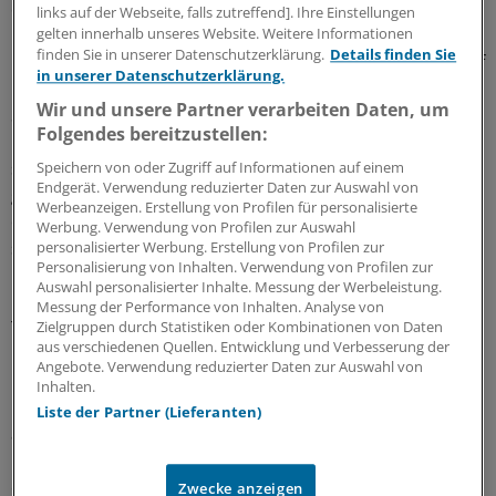
qualifiziertes Personal zu finden und zu binden.
links auf der Webseite, falls zutreffend]. Ihre Einstellungen
gelten innerhalb unseres Website. Weitere Informationen
finden Sie in unserer Datenschutzerklärung.
Details finden Sie
"Das alles ist aus Sicht des einzelnen Krankenhauses auf
in unserer Datenschutzerklärung.
Dauer nicht zu bewältigen." Das kann ein Treiber für die
Wir und unsere Partner verarbeiten Daten, um
Suche nach Partnern sein. Zum Erfolg wird eine
Folgendes bereitzustellen:
Partnerschaft nach seiner Erfahrung nur, wenn durch
sie die medizinisch-pflegerische Wettbewerbsfähigkeit
Speichern von oder Zugriff auf Informationen auf einem
Endgerät. Verwendung reduzierter Daten zur Auswahl von
gestärkt wird. "Die Realisierung der Potenziale hängt von
Werbeanzeigen. Erstellung von Profilen für personalisierte
der Schnelligkeit ab, mit der man das Medizingeschäft
Werbung. Verwendung von Profilen zur Auswahl
stabilisieren kann."
personalisierter Werbung. Erstellung von Profilen zur
Personalisierung von Inhalten. Verwendung von Profilen zur
Auswahl personalisierter Inhalte. Messung der Werbeleistung.
Bei der Fusion von Kliniken muss die unterschiedliche
Messung der Performance von Inhalten. Analyse von
Trägerschaft kein Hindernis sein, sagte Clemens Maurer,
Zielgruppen durch Statistiken oder Kombinationen von Daten
aus verschiedenen Quellen. Entwicklung und Verbesserung der
Geschäftsführer des Klinikums Darmstadt.
Angebote. Verwendung reduzierter Daten zur Auswahl von
Inhalten.
Die Klinik ist in kommunaler Trägerschaft, bekommt
Liste der Partner (Lieferanten)
aber keine Zuschüsse von der Stadt. "Wir als
Management haben die Macht, das Haus zu verändern,
ohne auf jede politische Zuckung und jedes
Zwecke anzeigen