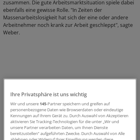
zusammen. Die gute Arbeitsmarktsituation spiele dabei
ebenfalls eine gewisse Rolle. "In Zeiten der
Massenarbeitslosigkeit hat sich der eine oder andere
Arbeitnehmer noch krank zur Arbeit geschleppt", sagte
Weber.
Ihre Privatsphäre ist uns wichtig
Wir und unsere
145
-Partner speichern und greifen auf
personenbezogene Daten wie Browserdaten oder eindeutige
Kennungen auf Ihrem Gerät zu. Durch Auswahl von Akzeptieren
aktivieren Sie Tracking-Technologien für die unter „Wir und
unsere Partner verarbeiten Daten, um Ihnen Dienste
Leicht gestiegen ist demnach von Januar bis März die
bereitzustellen“ aufgeführten Zwecke. Durch Auswahl von Alle
Zahl der bezahlten Überstunden. Mit im Schnitt 5,2
ablehnen oder Widerruf Ihrer Einwilligung werden diese