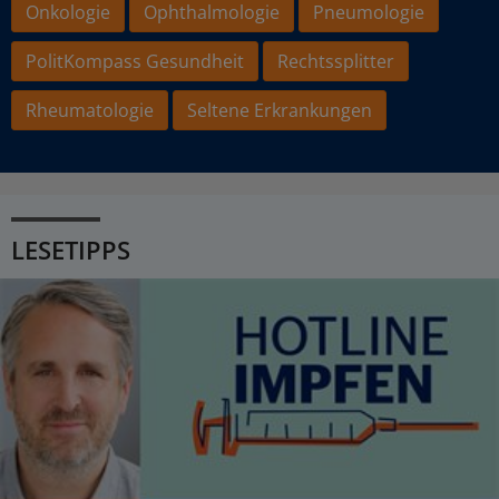
Onkologie
Ophthalmologie
Pneumologie
PolitKompass Gesundheit
Rechtssplitter
Rheumatologie
Seltene Erkrankungen
LESETIPPS