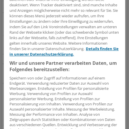
deaktiviert. Wenn Tracker deaktiviert sind, sind manche Inhalte
Stunden pro Beschäftigtem lag der Umfang der
und Anzeigen möglicherweise nicht mehr so relevant für Sie. Sie
vergüteten Mehrarbeit im ersten Quartal um 0,2
können dieses Menü jederzeit wieder aufrufen, um Ihre
Stunden höher als vor einem Jahr. Insgesamt leisteten
Einstellungen zu ändern oder Ihre Einwilligung zu widerrufen,
die deutschen Beschäftigten in dem Dreimonats-
indem Sie auf den Link Voreinstellungen verwalten am unteren
Rand der Webseite klicken [oder das schwebende Symbol unten
Zeitraum 206,7 Millionen Überstunden. Die Zahl der
links auf der Webseite, falls zutreffend]. Ihre Einstellungen
unbezahlten Mehrarbeit pro Beschäftigtem blieb
gelten innerhalb unseres Website. Weitere Informationen
dagegen mit im Schnitt 5,9 Stunden konstant. Insgesamt
finden Sie in unserer Datenschutzerklärung.
Details finden Sie
wurden im ersten Quartal 236,7 Millionen Überstunden
in unserer Datenschutzerklärung.
geleistet - rund fünf Millionen mehr als im ersten
Wir und unsere Partner verarbeiten Daten, um
Quartal. Allerdings sei in der Zeit auch die Zahl der
Folgendes bereitzustellen:
Erwerbstätigen gestiegen, gibt das IAB zu bedenken.
Speichern von oder Zugriff auf Informationen auf einem
(dpa)
Endgerät. Verwendung reduzierter Daten zur Auswahl von
Werbeanzeigen. Erstellung von Profilen für personalisierte
Werbung. Verwendung von Profilen zur Auswahl
0
personalisierter Werbung. Erstellung von Profilen zur
Personalisierung von Inhalten. Verwendung von Profilen zur
Auswahl personalisierter Inhalte. Messung der Werbeleistung.
Schlagworte:
Messung der Performance von Inhalten. Analyse von
Zielgruppen durch Statistiken oder Kombinationen von Daten
Berufspolitik
aus verschiedenen Quellen. Entwicklung und Verbesserung der