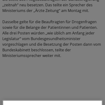
„zeitnah“ neu besetzen. Das teilte ein Sprecher des
Ministeriums der „Ärzte Zeitung“ am Montag mit.
Dasselbe gelte für die Beauftragten für Drogenfragen
sowie für die Belange der Patientinnen und Patienten.
Alle drei Posten würden „wie üblich am Anfang jeder
Legislatur“ vom Bundesgesundheitsminister
vorgeschlagen und die Besetzung der Posten dann vom
Bundeskabinett beschlossen, teilte der
Ministeriumssprecher weiter mit.