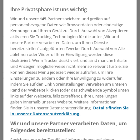
Ihre Privatsphäre ist uns wichtig
Wir und unsere
145
-Partner speichern und greifen auf
personenbezogene Daten wie Browserdaten oder eindeutige
Kennungen auf Ihrem Gerät zu. Durch Auswahl von Akzeptieren
„Kontinuität bei Fachlichkeit muss gewahrt
aktivieren Sie Tracking-Technologien für die unter „Wir und
bleiben“
unsere Partner verarbeiten Daten, um Ihnen Dienste
bereitzustellen“ aufgeführten Zwecke. Durch Auswahl von Alle
ablehnen oder Widerruf Ihrer Einwilligung werden diese
Bislang hatte Andreas Westerfellhaus (CDU) die Position
deaktiviert. Wenn Tracker deaktiviert sind, sind manche Inhalte
des Pflegebeauftragten inne. Ex-Gesundheitsminister
und Anzeigen möglicherweise nicht mehr so relevant für Sie. Sie
Jens Spahn (CDU) hatte den früheren Pflegerats-Chef
können dieses Menü jederzeit wieder aufrufen, um Ihre
(2009 bis 2017) und examinierten Gesundheits- und
Einstellungen zu ändern oder Ihre Einwilligung zu widerrufen,
indem Sie auf den Link Voreinstellungen verwalten am unteren
Krankenpfleger
im März 2018 überraschend in das Amt
Rand der Webseite klicken [oder das schwebende Symbol unten
berufen
. In der Pflegebranche war das auf große
links auf der Webseite, falls zutreffend]. Ihre Einstellungen
Zustimmung gestoßen.
gelten innerhalb unseres Website. Weitere Informationen
finden Sie in unserer Datenschutzerklärung.
Details finden Sie
in unserer Datenschutzerklärung.
Pflegeverbände drängten denn auch auf eine rasche
Neubesetzung der Stelle des Pflegebeauftragten. Die
Wir und unsere Partner verarbeiten Daten, um
Präsidentin des Deutschen Pflegerats, Christine Vogler,
Folgendes bereitzustellen:
hatte erklärt, die Ampel-Koalition müsse darauf achten,
Speichern von oder Zugriff auf Informationen auf einem