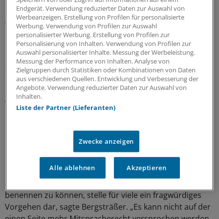
dass die Kontinuität in der
Fachlichkeit und Kenntnis
des
Endgerät. Verwendung reduzierter Daten zur Auswahl von
Werbeanzeigen. Erstellung von Profilen für personalisierte
Amtes gewahrt bleibe.
Werbung. Verwendung von Profilen zur Auswahl
personalisierter Werbung. Erstellung von Profilen zur
Eine ähnliche Forderung adressierte der Vorsitzende
Personalisierung von Inhalten. Verwendung von Profilen zur
Auswahl personalisierter Inhalte. Messung der Werbeleistung.
des Bundesverbands Pflegemanagement, Peter Bechtel,
Messung der Performance von Inhalten. Analyse von
an das BMG. „Wir können nur hoffen, dass die Stelle mit
Zielgruppen durch Statistiken oder Kombinationen von Daten
der gleichen Fachkompetenz aus den Reihen der
aus verschiedenen Quellen. Entwicklung und Verbesserung der
Angebote. Verwendung reduzierter Daten zur Auswahl von
beruflich Pflegenden schnellstmöglich nachbesetzt
Inhalten.
wird“, sagte Bechtel am Montag.
Liste der Partner (Lieferanten)
Pflegeprofession auch in Krisenstäbe
einbinden
Zwecke anzeigen
Kritik übte die Vizepräsidentin der Landespflegekammer
Alle ablehnen
Akzeptieren
Rheinland-Pfalz, Andrea Bergsträßer: Westerfellhaus
abzuberufen, ohne dabei eine direkte Nachfolge
benennen zu können, stelle für viele ein fragwürdiges
Vorgehen dar, sagte Bergsträßer. „Es kann nicht auf der
einen Seite mehr Mitspracherecht versprochen werden