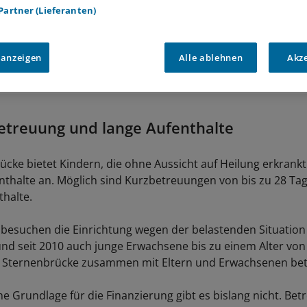
 Partner (Lieferanten)
 anzeigen
Alle ablehnen
Akz
etreuung und lange Aufenthalte
ücke bietet Kindern, die ohne Aussicht auf Heilung erkrankt
nthalte an. Möglich sind Kurzbetreuungen von bis zu 28 Ta
thalte.
n besuchen die Einrichtung wegen der belastenden Situatio
und seit 2010 auch junge Erwachsene bis zu einem Alter von
r Sternenbrücke zusammen mit Eltern und Erwachsenen bet
he Grundlage für die Finanzierung gibt es bislang nicht. Betr