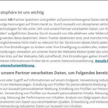
rung mit Hamburger Krankenkassen eine solidere wirtschaf
alten.
vatsphäre ist uns wichtig
nsere
145
-Partner speichern und greifen auf personenbezogene Daten wie 
utige Kennungen auf Ihrem Gerät zu. Durch Auswahl von Akzeptieren aktivi
17.11.2011, 18:28 Uhr
echnologien für die unter „Wir und unsere Partner verarbeiten Daten, um I
ellen“ aufgeführten Zwecke. Durch Auswahl von Alle ablehnen oder Widerruf
ng werden diese deaktiviert. Wenn Tracker deaktiviert sind, sind manche Inh
öglicherweise nicht mehr so relevant für Sie. Sie können dieses Menü jeder
um Ihre Einstellungen zu ändern oder Ihre Einwilligung zu widerrufen, indem
assen handelten mit dem Hospiz einen tagesbezogenen Bed
nstellungen verwalten am unteren Rand der Webseite klicken [oder das sc
en links auf der Webseite, falls zutreffend]. Ihre Einstellungen gelten inner
bislang lag dieser bei 279 Euro.
eitere Informationen finden Sie in unserer Datenschutzerklärung.
Details 
Datenschutzerklärung.
ung hat eine Laufzeit von zwei Jahren. Die Kassen tragen da
 unsere Partner verarbeiten Daten, um Folgendes bereit
 Fortbestand der 2003 gegründeten Einrichtung zu sichern.
von oder Zugriff auf Informationen auf einem Endgerät. Verwendung reduzi
l von Werbeanzeigen. Erstellung von Profilen für personalisierte Werbung
en zur Auswahl personalisierter Werbung. Erstellung von Profilen zur Person
en. Verwendung von Profilen zur Auswahl personalisierter Inhalte. Messung
ung. Messung der Performance von Inhalten. Analyse von Zielgruppen durch
inationen von Daten aus verschiedenen Quellen. Entwicklung und Verbess
 Verwendung reduzierter Daten zur Auswahl von Inhalten.