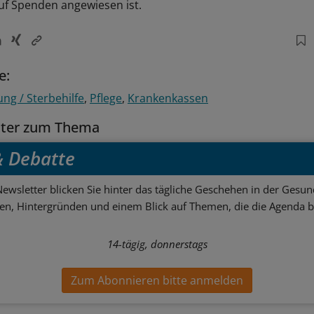
auf Spenden angewiesen ist.
e:
ng / Sterbehilfe
Pflege
Krankenkassen
tter zum Thema
 & Debatte
ewsletter blicken Sie hinter das tägliche Geschehen in der Gesund
sen, Hintergründen und einem Blick auf Themen, die die Agenda 
14-tägig, donnerstags
Zum Abonnieren bitte anmelden