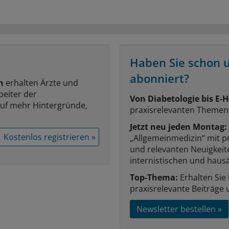
Haben Sie schon 
abonniert?
n
erhalten Ärzte und
beiter der
Von Diabetologie bis E-H
auf mehr Hintergründe,
praxisrelevanten Themen
Jetzt neu jeden Montag:
Kostenlos registrieren »
„Allgemeinmedizin“ mit p
und relevanten Neuigkei
internistischen und hausä
Top-Thema:
Erhalten Sie
praxisrelevante Beiträge 
Newsletter bestellen »