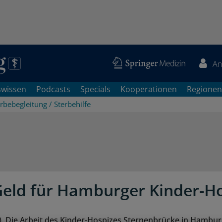
An
swissen
Podcasts
Specials
Kooperationen
Regionen
rbebegleitung / Sterbehilfe
eld für Hamburger Kinder-H
 Die Arbeit des Kinder-Hospizes Sternenbrücke in Hambur