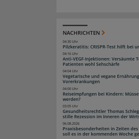
NACHRICHTEN
04:30 Uhr
Pilzkeratitis: CRISPR-Test hilft bei 
04:16 Uhr
Anti-VEGF-Injektionen: Versäumte 
Patienten wohl Sehschärfe
04:04 Uhr
Vegetarische und vegane Ernährung
Vorerkrankungen
04:00 Uhr
Reiseimpfungen bei Kindern: Müsse
werden?
03:05 Uhr
Gesundheitsrechtler Thomas Schlege
stille Rezession im Inneren der Wirt
06.08.2026
Praxisbesonderheiten in Zeiten des
soll es in der kommenden Woche g