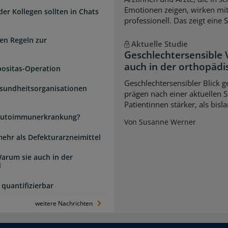
Emotionen zeigen, wirken mi
der Kollegen sollten in Chats
professionell. Das zeigt eine 
en Regeln zur
Aktuelle Studie
Geschlechtersensible
auch in der orthopädi
positas-Operation
Geschlechtersensibler Blick 
esundheitsorganisationen
prägen nach einer aktuellen S
Patientinnen stärker, als bi
e Autoimmunerkrankung?
Von Susanne Werner
mehr als Defekturarzneimittel
arum sie auch in der
d
quantifizierbar
weitere Nachrichten