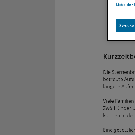
Liste der
Zwecke
Kurzzeitb
Die Sternenbr
betreute Aufe
längere Aufen
Viele Familie
Zwölf Kinder 
können in de
Eine gesetzlic