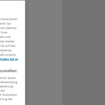
tliche
Browserdaten
eren Sie
hnen Dienste
 Ihrer
alte und
0
zeit wieder
 Sie auf den
arfsatz von
hwebende
halb unseres
finden Sie in
mit erheblich
zustellen:
erter Daten
. Verwendung
alisierung
 der
 Statistiken
erung der