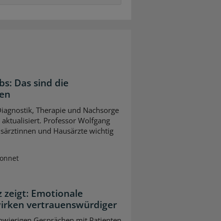
bs: Das sind die
gen
 Diagnostik, Therapie und Nachsorge
ktualisiert. Professor Wolfgang
usärztinnen und Hausärzte wichtig
Sonnet
z zeigt: Emotionale
wirken vertrauenswürdiger
chwierigen Gesprächen mit Patienten