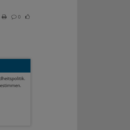
0
heitspolitik.
bestimmen.