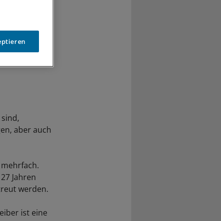
eptieren
 sind,
gen, aber auch
n mehrfach.
 27 Jahren
reut werden.
eiber ist eine