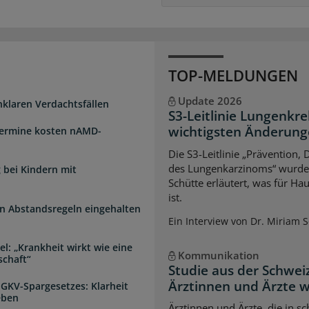
TOP-MELDUNGEN
Update 2026
unklaren Verdachtsfällen
S3-Leitlinie Lungenkre
wichtigsten Änderun
Termine kosten nAMD-
Die S3-Leitlinie „Prävention,
des Lungenkarzinoms“ wurde a
 bei Kindern mit
Schütte erläutert, was für Ha
ist.
n Abstandsregeln eingehalten
Ein Interview von Dr. Miriam 
l: „Krankheit wirkt wie eine
Kommunikation
schaft“
Studie aus der Schwei
Ärztinnen und Ärzte 
 GKV-Spargesetzes: Klarheit
eben
Ärztinnen und Ärzte, die in s