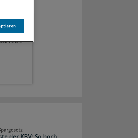
eptieren
heitspolitik.
bestimmen.
Spargesetz
iste der KBV: So hoch