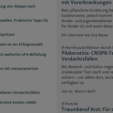
mit Vorerkrankungen
dung von Aleppo nach
Rein pflanzliche Ernährung 
funktionieren, jedoch kommt 
wellen: Praktische Tipps für
Kinder- und Jugendmediziner 
für Kinder ist und wann diese
 Spritzen
Ein Interview von Eva Bauer
ein ist ein Erfolgsmodell
Hornhautinfektion durch P
Pilzkeratitis: CRISPR-T
sch weiterhin ePA-Befüllung
Verdachtsfällen
Bei Abstrich- und Kultur-negat
uen mit metastasiertem
molekularer Test rasch und re
sichern – vor allem dort, wo 
verfügbar ist.
Von Dr. Bianca Bach
unklaren Verdachtsfällen
Termine kosten nAMD-
Porträt
Traumberuf Arzt: Für 