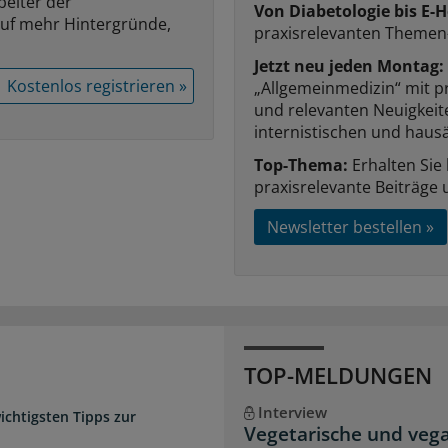
beiter der
Von Diabetologie bis E-H
auf mehr Hintergründe,
praxisrelevanten Themen
Jetzt neu jeden Montag:
Kostenlos registrieren »
„Allgemeinmedizin“ mit p
und relevanten Neuigkei
internistischen und hausä
Top-Thema:
Erhalten Sie
praxisrelevante Beiträge 
Newsletter bestellen »
TOP-MELDUNGEN
Interview
chtigsten Tipps zur
Vegetarische und veg