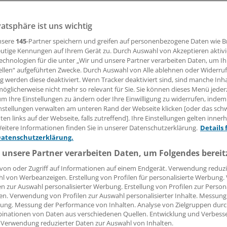
vatsphäre ist uns wichtig
27.07.2015, 15:54 Uhr
nsere
145
-Partner speichern und greifen auf personenbezogene Daten wie 
utige Kennungen auf Ihrem Gerät zu. Durch Auswahl von Akzeptieren aktivi
echnologien für die unter „Wir und unsere Partner verarbeiten Daten, um I
ellen“ aufgeführten Zwecke. Durch Auswahl von Alle ablehnen oder Widerruf
er ehemalige KBV-Chef Dr. Andreas Köhler während seiner 
ng werden diese deaktiviert. Wenn Tracker deaktiviert sind, sind manche Inh
zuviel Gehalt bezogen?
öglicherweise nicht mehr so relevant für Sie. Sie können dieses Menü jeder
um Ihre Einstellungen zu ändern oder Ihre Einwilligung zu widerrufen, indem
nstellungen verwalten am unteren Rand der Webseite klicken [oder das sc
richt des "Fokus" vom Montag habe das Gesundheitsminist
en links auf der Webseite, falls zutreffend]. Ihre Einstellungen gelten inner
v aufgefordert, rechtswidrige Zahlungen bis zum 10. August
eitere Informationen finden Sie in unserer Datenschutzerklärung.
Details 
ern".
Sowohl Ministerium als auch KBV verwiesen auf das la
Datenschutzerklärung.
d gaben keine Kommentare ab.
(af)
 unsere Partner verarbeiten Daten, um Folgendes bereit
von oder Zugriff auf Informationen auf einem Endgerät. Verwendung reduzi
l von Werbeanzeigen. Erstellung von Profilen für personalisierte Werbung
en zur Auswahl personalisierter Werbung. Erstellung von Profilen zur Person
en. Verwendung von Profilen zur Auswahl personalisierter Inhalte. Messung
e:
ung. Messung der Performance von Inhalten. Analyse von Zielgruppen durch
inationen von Daten aus verschiedenen Quellen. Entwicklung und Verbess
 Verwendung reduzierter Daten zur Auswahl von Inhalten.