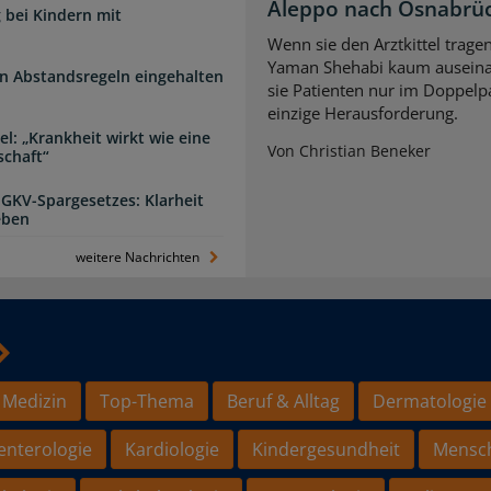
Aleppo nach Osnabrü
 bei Kindern mit
Wenn sie den Arztkittel trage
Yaman Shehabi kaum auseina
n Abstandsregeln eingehalten
sie Patienten nur im Doppelpa
einzige Herausforderung.
l: „Krankheit wirkt wie eine
Von Christian Beneker
schaft“
 GKV-Spargesetzes: Klarheit
eben
weitere Nachrichten
 Medizin
Top-Thema
Beruf & Alltag
Dermatologie
enterologie
Kardiologie
Kindergesundheit
Mensc