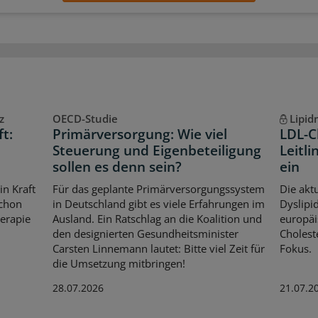
z
OECD-Studie
Lipi
ft:
Primärversorgung: Wie viel
LDL-C
t
Steuerung und Eigenbeteiligung
Leitli
sollen es denn sein?
ein
in Kraft
Für das geplante Primärversorgungssystem
Die aktu
schon
in Deutschland gibt es viele Erfahrungen im
Dyslipid
herapie
Ausland. Ein Ratschlag an die Koalition und
europäi
den designierten Gesundheitsminister
Cholest
Carsten Linnemann lautet: Bitte viel Zeit für
Fokus.
die Umsetzung mitbringen!
28.07.2026
21.07.2