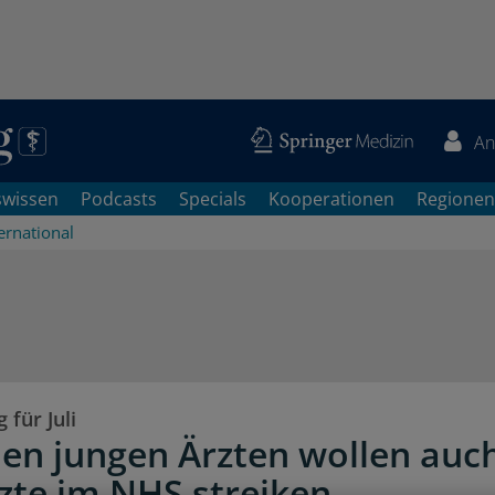
An
swissen
Podcasts
Specials
Kooperationen
Regionen
ernational
für Juli
en jungen Ärzten wollen auc
zte im NHS streiken