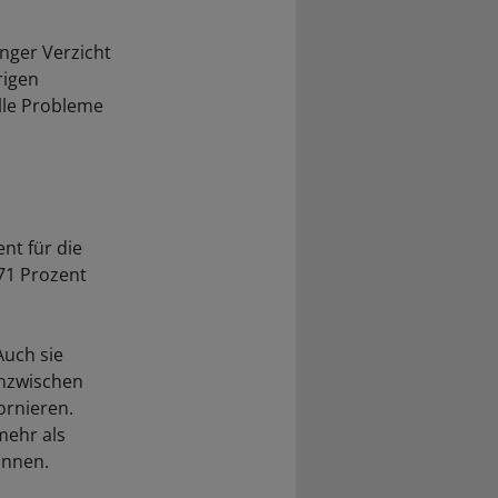
nger Verzicht
rigen
elle Probleme
nt für die
71 Prozent
Auch sie
inzwischen
ornieren.
mehr als
önnen.