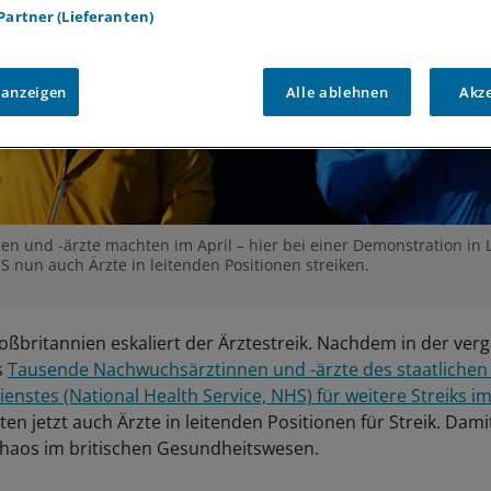
 Partner (Lieferanten)
 anzeigen
Alle ablehnen
Akz
en und -ärzte machten im April – hier bei einer Demonstration in 
HS nun auch Ärzte in leitenden Positionen streiken.
oßbritannien eskaliert der Ärztestreik. Nachdem in der ve
s
Tausende Nachwuchsärztinnen und -ärzte des staatlichen 
nstes (National Health Service, NHS) für weitere Streiks im
en jetzt auch Ärzte in leitenden Positionen für Streik. Dami
haos im britischen Gesundheitswesen.