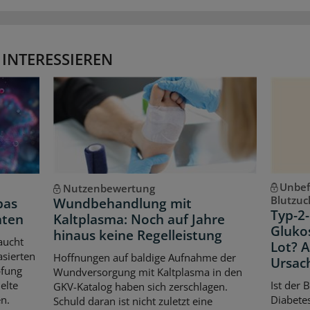
 INTERESSIEREN
Unbef
Nutzenbewertung
Blutzuc
pas
Wundbehandlung mit
Typ-2-
hten
Kaltplasma: Noch auf Jahre
Gluko
hinaus keine Regelleistung
aucht
Lot? 
asierten
Hoffnungen auf baldige Aufnahme der
Ursac
pfung
Wundversorgung mit Kaltplasma in den
elte
Ist der 
GKV-Katalog haben sich zerschlagen.
n.
Diabetes
Schuld daran ist nicht zuletzt eine