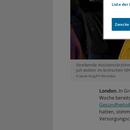
Liste der
Zwecke
Streikende Assistenzärztinn
Juli wollen im britischen N
© Jacob King/PA Wire/dpa
London.
In Gr
Woche bereit
Gesundheitsdie
hatten, stimmt
Versorgungsc