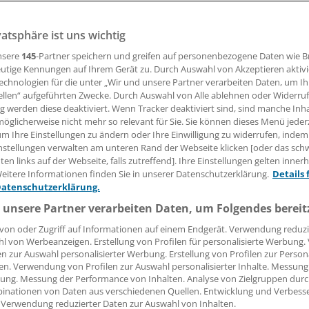
vatsphäre ist uns wichtig
nien droht im nationalen Gesundheitssystem eine neue Stre
mehr als 50 Jahren wollen auch leitende Ärzte die Arbeit ni
nsere
145
-Partner speichern und greifen auf personenbezogene Daten wie 
utige Kennungen auf Ihrem Gerät zu. Durch Auswahl von Akzeptieren aktivi
echnologien für die unter „Wir und unsere Partner verarbeiten Daten, um I
ellen“ aufgeführten Zwecke. Durch Auswahl von Alle ablehnen oder Widerruf
28.06.2023, 17:48 Uhr
ng werden diese deaktiviert. Wenn Tracker deaktiviert sind, sind manche Inh
öglicherweise nicht mehr so relevant für Sie. Sie können dieses Menü jeder
um Ihre Einstellungen zu ändern oder Ihre Einwilligung zu widerrufen, indem
nstellungen verwalten am unteren Rand der Webseite klicken [oder das sc
en links auf der Webseite, falls zutreffend]. Ihre Einstellungen gelten inner
eitere Informationen finden Sie in unserer Datenschutzerklärung.
Details 
Datenschutzerklärung.
 unsere Partner verarbeiten Daten, um Folgendes bereit
von oder Zugriff auf Informationen auf einem Endgerät. Verwendung reduzi
l von Werbeanzeigen. Erstellung von Profilen für personalisierte Werbung
en zur Auswahl personalisierter Werbung. Erstellung von Profilen zur Person
en. Verwendung von Profilen zur Auswahl personalisierter Inhalte. Messung
ung. Messung der Performance von Inhalten. Analyse von Zielgruppen durch
inationen von Daten aus verschiedenen Quellen. Entwicklung und Verbess
 Verwendung reduzierter Daten zur Auswahl von Inhalten.