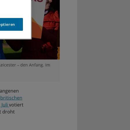
eptieren
Leicester – den Anfang. Im
rgangenen
britischen
 Juli
votiert
t droht