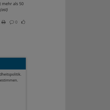
t mehr als 50
(ast)
0
heitspolitik.
bestimmen.