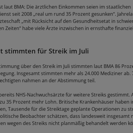
st laut BMA: Die ärztlichen Einkommen seien im staatlichen
enst seit 2008 „real um rund 35 Prozent gesunken“. Jahrela
rzteschaft „mit Rücksicht auf den Gesundheitsetat in schwie
en Zeiten“ habe viele Ärzte inzwischen in ernsthafte finanzi
t stimmten für Streik im Juli
timmung über den Streik im Juli stimmten laut BMA 86 Proze
legung. Insgesamt stimmten mehr als 24.000 Mediziner ab. 
echtigten nahmen an der Abstimmung teil.
bereits NHS-Nachwuchsärzte für weitere Streiks gestimmt. 
 zu 35 Prozent mehr Lohn. Britische Krankenhäuser haben 
n, Tausende für die Streiktage geplante Operationen zu st
litische Beobachter schätzen, dass landesweit insgesamt 
ten wegen des Streiks nicht planmäßig behandelt werden k