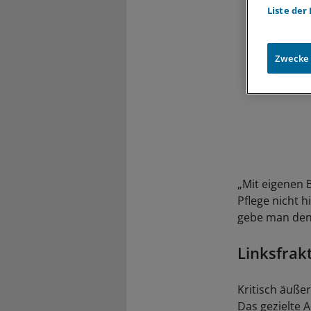
Liste der
Zwecke
„Mit eigenen 
Pflege nicht h
gebe man den
Linksfrak
Kritisch äuße
Das gezielte 