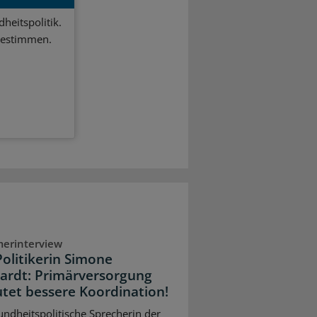
heitspolitik.
bestimmen.
erinterview
olitikerin Simone
ardt: Primärversorgung
tet bessere Koordination!
undheitspolitische Sprecherin der