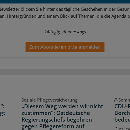
ewsletter blicken Sie hinter das tägliche Geschehen in der Gesund
sen, Hintergründen und einem Blick auf Themen, die die Agenda 
14-tägig, donnerstags
Zum Abonnieren bitte anmelden
Soziale Pflegeversicherung
Somm
“:
„Diesem Weg werden wir nicht
CDU-P
rgt
zustimmen“: Ostdeutsche
Borch
Regierungschefs begehren
bedeu
gegen Pflegereform auf
Die ges