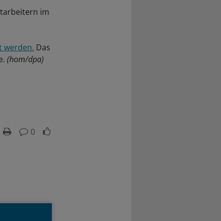
tarbeitern im
t werden.
Das
e.
(hom/dpa)
0