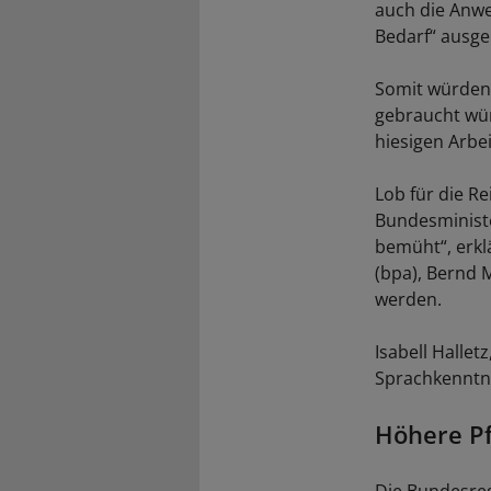
auch die Anwe
Bedarf“ ausge
Somit würden
gebraucht wür
hiesigen Arbe
Lob für die Re
Bundesminist
bemüht“, erkl
(bpa), Bernd 
werden.
Isabell Halle
Sprachkenntnis
Höhere Pf