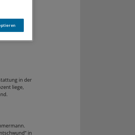
eptieren
tattung in der
zent liege,
and.
Zimmermann.
entschwund“ in