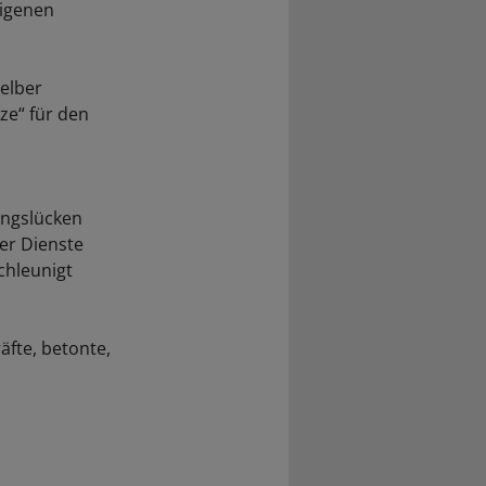
eigenen
elber
ze“ für den
ungslücken
er Dienste
chleunigt
äfte, betonte,