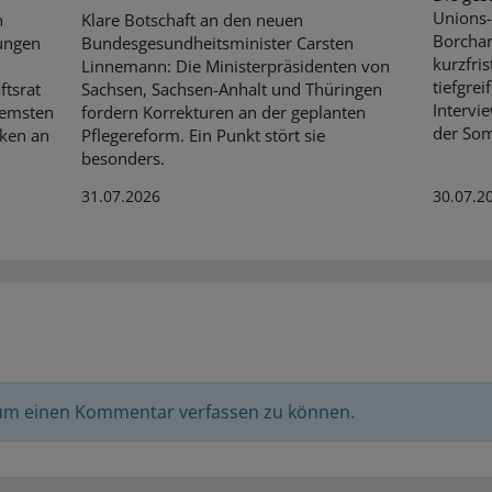
Unions-
n
Klare Botschaft an den neuen
Borchar
ungen
Bundesgesundheitsminister Carsten
kurzfri
Linnemann: Die Ministerpräsidenten von
tiefgre
ftsrat
Sachsen, Sachsen-Anhalt und Thüringen
Intervie
bremsten
fordern Korrekturen an der geplanten
der So
nken an
Pflegereform. Ein Punkt stört sie
besonders.
31.07.2026
30.07.2
 um einen Kommentar verfassen zu können.