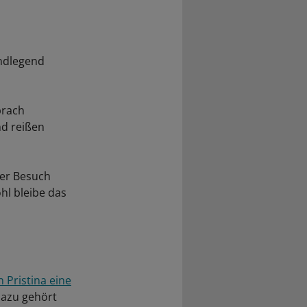
ndlegend
prach
nd reißen
der Besuch
hl bleibe das
 Pristina eine
azu gehört