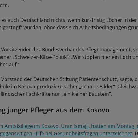
ern.
es auch Deutschland nichts, wenn kurzfristig Löcher in der
 gestopft würden, ohne dass sich Arbeitsbedingungen gru
l, Vorsitzender des Bundesverbandes Pflegemanagement, s
einer „Schweizer-Käse-Politik“: „Wir stopfen hier ein Loch u
er auf.“
 Vorstand der Deutschen Stiftung Patientenschutz, sagte, 
chule im Kosovo produziere sicher „schöne Bilder“. Gleichwo
ändischer Fachkräfte nur „ein kleiner Baustein“.
g junger Pfleger aus dem Kosovo
n Amtskollege im Kosovo, Uran Ismajli, hatten am Montag in
 gegenseitigen Hilfe bei Gesundheitsfragen unterzeichnet.
D