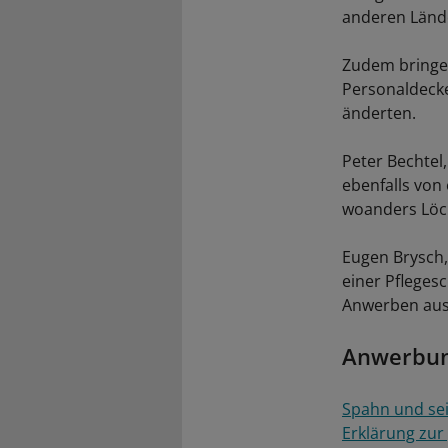
anderen Länd
Zudem bringe 
Personaldecke
änderten.
Peter Bechte
ebenfalls von 
woanders Löch
Eugen Brysch,
einer Pfleges
Anwerben ausl
Anwerbun
Spahn und sei
Erklärung zur