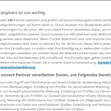
vatsphäre ist uns wichtig
eitsminister Jens Spahn wirbt Pflegekräfte aus dem Koso
n, um den hiesigen Fachkräftemangel zu bekämpfen. Die p
nsere
145
-Partner speichern und greifen auf personenbezogene Daten wie 
r begrüßen die Initiative, es gibt aber auch Kritik.
utige Kennungen auf Ihrem Gerät zu. Durch Auswahl von Akzeptieren aktivi
echnologien für die unter „Wir und unsere Partner verarbeiten Daten, um I
ellen“ aufgeführten Zwecke. Durch Auswahl von Alle ablehnen oder Widerruf
ng werden diese deaktiviert. Wenn Tracker deaktiviert sind, sind manche Inh
16.07.2019, 15:33 Uhr
öglicherweise nicht mehr so relevant für Sie. Sie können dieses Menü jeder
um Ihre Einstellungen zu ändern oder Ihre Einwilligung zu widerrufen, indem
nstellungen verwalten am unteren Rand der Webseite klicken [oder das sc
en links auf der Webseite, falls zutreffend]. Ihre Einstellungen gelten inner
eitere Informationen finden Sie in unserer Datenschutzerklärung.
Details 
Datenschutzerklärung.
emühen von Bundesgesundheitsminister Jens Spahn (CDU),
o nach Deutschland zu ziehen, hat gemischte Reaktionen 
 unsere Partner verarbeiten Daten, um Folgendes bereit
von oder Zugriff auf Informationen auf einem Endgerät. Verwendung reduzi
tspolitische Sprecherin der FDP-Fraktion im Bundestag, Chr
l von Werbeanzeigen. Erstellung von Profilen für personalisierte Werbung
en zur Auswahl personalisierter Werbung. Erstellung von Profilen zur Person
nus, sagte der „Ärzte Zeitung“, es sei absolut richtig, Pfle
en. Verwendung von Profilen zur Auswahl personalisierter Inhalte. Messung
anzuwerben.
ung. Messung der Performance von Inhalten. Analyse von Zielgruppen durch
inationen von Daten aus verschiedenen Quellen. Entwicklung und Verbess
 Verwendung reduzierter Daten zur Auswahl von Inhalten.