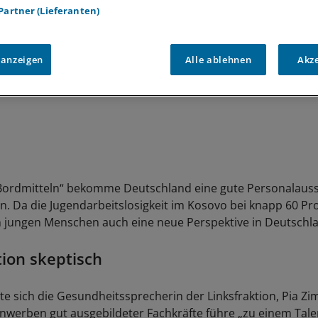
 Partner (Lieferanten)
 anzeigen
Alle ablehnen
Akz
Bordmitteln“ bekomme Deutschland eine gute Personalauss
in. Da die Jugendarbeitslosigkeit im Kosovo bei knapp 60 Pro
 jungen Menschen auch eine neue Perspektive in Deutschl
tion skeptisch
rte sich die Gesundheitssprecherin der Linksfraktion, Pia 
Anwerben gut ausgebildeter Fachkräfte führe „zu einem Tal