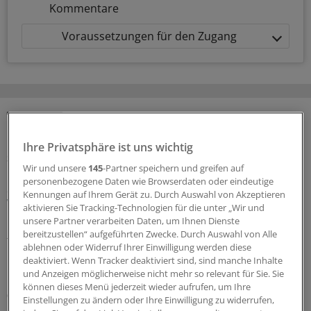
Kommentare
Voraussetzungen für den Zugang
MEHR ZUM THEMA
Ihre Privatsphäre ist uns wichtig
Sparpaket sorgt für Unsicherheit
Wir und unsere
145
-Partner speichern und greifen auf
Praxisbesonderheiten in Zeiten des GKV-
personenbezogene Daten wie Browserdaten oder eindeutige
Spargesetzes: Klarheit soll es in der kommenden
Kennungen auf Ihrem Gerät zu. Durch Auswahl von Akzeptieren
Woche geben
aktivieren Sie Tracking-Technologien für die unter „Wir und
unsere Partner verarbeiten Daten, um Ihnen Dienste
Ein Passus des Beitragssatzstabilisierungsgesetz sorgt
bereitzustellen“ aufgeführten Zwecke. Durch Auswahl von Alle
für Unruhe unter Ärztinnen und Ärzten. Stehen die
ablehnen oder Widerruf Ihrer Einwilligung werden diese
Praxisbesonderheiten auf der Kippe? Oder eher doch
deaktiviert. Wenn Tracker deaktiviert sind, sind manche Inhalte
nicht? Kassenärzte und Krankenkassen verhandeln.
und Anzeigen möglicherweise nicht mehr so relevant für Sie. Sie
können dieses Menü jederzeit wieder aufrufen, um Ihre
06.08.2026
Einstellungen zu ändern oder Ihre Einwilligung zu widerrufen,