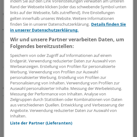
indem Sie auf den Link Voreinstellungen verwalten am unteren
Rand der Webseite klicken [oder das schwebende Symbol unten
links auf der Webseite, falls zutreffend]. Ihre Einstellungen
GKV-Spargesetz
gelten innerhalb unseres Website. Weitere Informationen
Sparliste der KBV: So hoch könnten die Verluste
finden Sie in unserer Datenschutzerklärung.
Details finden Sie
jeder Praxis sein
in unserer Datenschutzerklärung.
Die Kassenärztliche Bundesvereinigung hat eine Liste
Wir und unsere Partner verarbeiten Daten, um
vorgelegt, in der sie die möglichen finanziellen Folgen
Folgendes bereitzustellen:
des GKV-Spargesetzes pro Ärztin bzw. Arzt auflistet. Die
Speichern von oder Zugriff auf Informationen auf einem
Unterschiede zwischen Haus- und Fachärzten sind groß.
Endgerät. Verwendung reduzierter Daten zur Auswahl von
Werbeanzeigen. Erstellung von Profilen für personalisierte
05.08.2026
Werbung. Verwendung von Profilen zur Auswahl
personalisierter Werbung. Erstellung von Profilen zur
Personalisierung von Inhalten. Verwendung von Profilen zur
Zentrale Änderungen im Überblick
Auswahl personalisierter Inhalte. Messung der Werbeleistung.
Aktualisierter GOÄ-Entwurf: Neue Leistungen,
Messung der Performance von Inhalten. Analyse von
Zielgruppen durch Statistiken oder Kombinationen von Daten
Umbewertungen und Bürokratieabbau
aus verschiedenen Quellen. Entwicklung und Verbesserung der
Bundesärztekammer und PKV-Verband haben dem
Angebote. Verwendung reduzierter Daten zur Auswahl von
Inhalten.
Bundesgesundheitsministerium den Entwurf einer
Liste der Partner (Lieferanten)
GOÄneu vorgelegt. Er nimmt innovative medizinische
Leistungen auf – und bewertet einige andere um. Ein